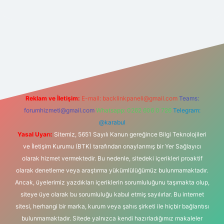
om/
betexper güvenilir mi
elexbetgiris.org
Reklam ve İletişim:
E-mail:
backlinkpaneli@gmail.com
Teams:
forumhizmeti@gmail.com
Whatsapp: 0262 606 0 726
Telegram:
@karabul
Yasal Uyarı:
Sitemiz, 5651 Sayılı Kanun gereğince Bilgi Teknolojileri
ve İletişim Kurumu (BTK) tarafından onaylanmış bir Yer Sağlayıcı
olarak hizmet vermektedir. Bu nedenle, sitedeki içerikleri proaktif
olarak denetleme veya araştırma yükümlülüğümüz bulunmamaktadır.
Ancak, üyelerimiz yazdıkları içeriklerin sorumluluğunu taşımakta olup,
siteye üye olarak bu sorumluluğu kabul etmiş sayılırlar. Bu internet
sitesi, herhangi bir marka, kurum veya şahıs şirketi ile hiçbir bağlantısı
bulunmamaktadır. Sitede yalnızca kendi hazırladığımız makaleler