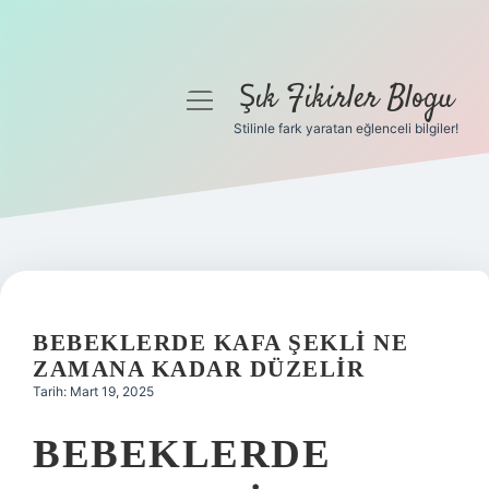
Şık Fikirler Blogu
menüyü
aç
Stilinle fark yaratan eğlenceli bilgiler!
Anasayfa
Gizlilik Politikası
Yasal Uyarı
Hakkımızda
BEBEKLERDE KAFA ŞEKLI NE
ZAMANA KADAR DÜZELIR
Tarih: Mart 19, 2025
BEBEKLERDE