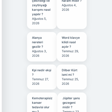
çekirdeği ve
haram mıdır ?
zeytinyağı
Ağustos 4,
karışımı nasıl
2026
yapılır ?
Ağustos 5,
2026
Alanya
Word klavye
nereleri
kilidi nasıl
gezilir ?
açılır ?
Ağustos 3,
Temmuz 29,
2026
2026
Kpi nedir ekşi
Dilber Kürt
?
ismi mi ?
Temmuz 27,
Temmuz 25,
2026
2026
Kemoterapisiz
Jüpiter şans
kanser
gezegeni
tedavisi olur
midir ?
mu ?
Temmuz 23,