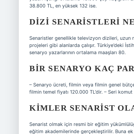
38.800 TL, en yüksek 132 ise.
DIZI SENARISTLERI 
Senaristler genellikle televizyon dizileri, uzun
projeleri gibi alanlarda çalışır. Türkiye’deki İs
senaryo yazarlarının ortalama maaşları 80.
BIR SENARYO KAÇ PA
– Senaryo ücreti, filmin veya filmin genel bütç
filmin temel fiyatı 120.000 TL’dir. – Seri komut
KIMLER SENARIST OL
Senarist olmak için resmi bir eğitim yükümlülü
eğitim akademilerinde gerçekleştirilir. Buna e