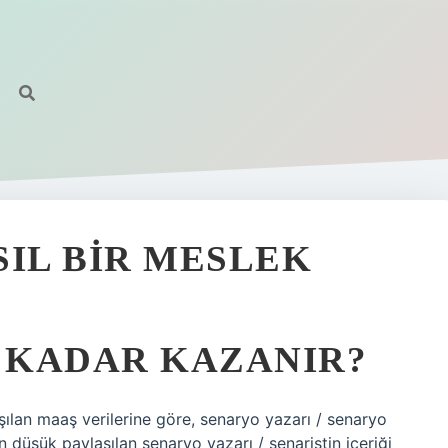
SIL BIR MESLEK
E KADAR KAZANIR?
şılan maaş verilerine göre, senaryo yazarı / senaryo
n düşük paylaşılan senaryo yazarı / senaristin içeriği