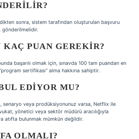
DERILIR?
ldikten sonra, sistem tarafından oluşturulan başvuru
 gönderilmelidir.
N KAÇ PUAN GEREKIR?
unda başarılı olmak için, sınavda 100 tam puandan en
 “program sertifikası” alma hakkına sahiptir.
BUL EDIYOR MU?
oyun, senaryo veya prodüksiyonunuz varsa, Netflix ile
, avukat, yönetici veya sektör müdürü aracılığıyla
ra atıfta bulunmak mümkün değildir.
YFA OLMALI?