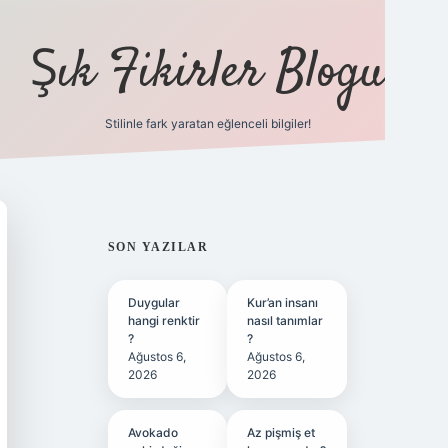
Şık Fikirler Blogu
Stilinle fark yaratan eğlenceli bilgiler!
https://hiltonbet-giris.c
SIDEBAR
SON YAZILAR
Duygular
Kur’an insanı
hangi renktir
nasıl tanımlar
?
?
Ağustos 6,
Ağustos 6,
2026
2026
Avokado
Az pişmiş et