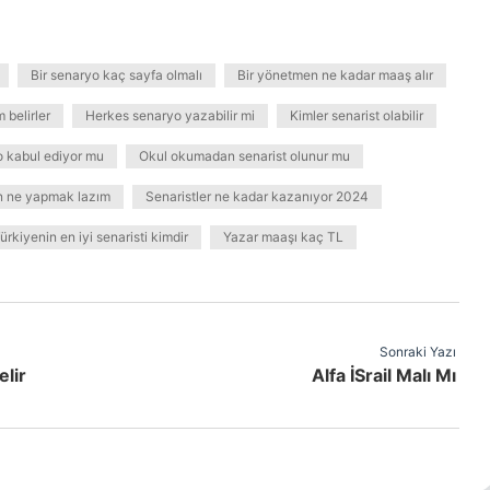
Bir senaryo kaç sayfa olmalı
Bir yönetmen ne kadar maaş alır
 belirler
Herkes senaryo yazabilir mi
Kimler senarist olabilir
o kabul ediyor mu
Okul okumadan senarist olunur mu
in ne yapmak lazım
Senaristler ne kadar kazanıyor 2024
ürkiyenin en iyi senaristi kimdir
Yazar maaşı kaç TL
Sonraki Yazı
lir
Alfa İSrail Malı Mı