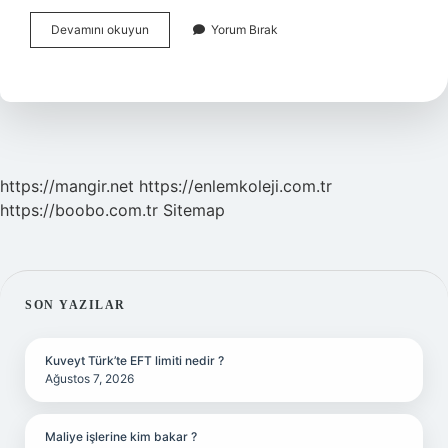
Bebeklerde
Devamını okuyun
Yorum Bırak
Kafa
Şekli
Ne
Zamana
Kadar
Düzelir
https://mangir.net
https://enlemkoleji.com.tr
https://boobo.com.tr
Sitemap
SIDEBAR
SON YAZILAR
Kuveyt Türk’te EFT limiti nedir ?
Ağustos 7, 2026
Maliye işlerine kim bakar ?