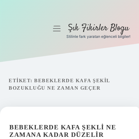
Şık Fikirler Blogu
menüyü
aç
Stilinle fark yaratan eğlenceli bilgiler!
Anasayfa
Gizlilik Politikası
Yasal Uyarı
ETIKET:
BEBEKLERDE KAFA ŞEKIL
BOZUKLUĞU NE ZAMAN GEÇER
Hakkımızda
BEBEKLERDE KAFA ŞEKLI NE
ZAMANA KADAR DÜZELIR