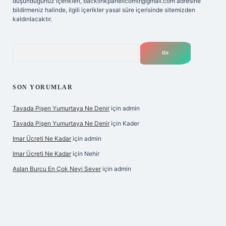
düşündüğünüz içerikleri,
backlinkpanelicomtr@gmail.com
adresine
bildirmeniz halinde, ilgili içerikler yasal süre içerisinde sitemizden
kaldırılacaktır.
Arama
SON YORUMLAR
Tavada Pişen Yumurtaya Ne Denir
için
admin
Tavada Pişen Yumurtaya Ne Denir
için
Kader
Imar Ücreti Ne Kadar
için
admin
Imar Ücreti Ne Kadar
için
Nehir
Aslan Burcu En Çok Neyi Sever
için
admin