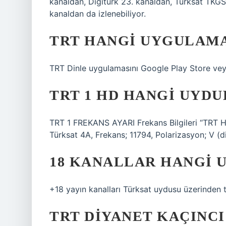
kanaldan, Digiturk 23. kanaldan, Türksat TKGS
kanaldan da izlenebiliyor.
TRT HANGI UYGULAM
TRT Dinle uygulamasını Google Play Store veya 
TRT 1 HD HANGI UYDU
TRT 1 FREKANS AYARI Frekans Bilgileri “TRT H
Türksat 4A, Frekans; 11794, Polarizasyon; V (d
18 KANALLAR HANGI 
+18 yayın kanalları Türksat uydusu üzerinden t
TRT DIYANET KAÇINC