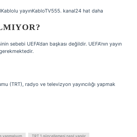
lKablolu yayınKabloTV555. kanal24 hat daha
ILMIYOR?
inin sebebi UEFA’dan başkası değildir. UEFA’nın yayın
 gerekmektedir.
mu (TRT), radyo ve televizyon yayıncılığı yapmak
e yapmalıyım
TRT 1 güncellemesi nasıl yapılır