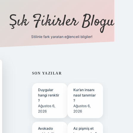
Şık Fikirler Blogu
Stilinle fark yaratan eğlenceli bilgiler!
https://hilton
SIDEBAR
SON YAZILAR
Duygular
Kur’an insanı
hangi renktir
nasıl tanımlar
?
?
Ağustos 6,
Ağustos 6,
2026
2026
Avokado
Az pişmiş et