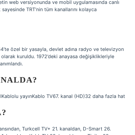
zmetin web versiyonunda ve mobil uygulamasında canlı
k sayesinde TRT’nin tüm kanallarını kolayca
’te özel bir yasayla, devlet adına radyo ve televizyon
 olarak kuruldu. 1972’deki anayasa değişiklikleriyle
anımlandı.
ANALDA?
lKablolu yayınKablo TV67. kanal (HD)32 daha fazla hat
A?
nsından, Turkcell TV+ 21. kanaldan, D-Smart 26.