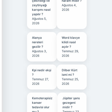
çekirdeği ve
haram mıdır ?
zeytinyağı
Ağustos 4,
karışımı nasıl
2026
yapılır ?
Ağustos 5,
2026
Alanya
Word klavye
nereleri
kilidi nasıl
gezilir ?
açılır ?
Ağustos 3,
Temmuz 29,
2026
2026
Kpi nedir ekşi
Dilber Kürt
?
ismi mi ?
Temmuz 27,
Temmuz 25,
2026
2026
Kemoterapisiz
Jüpiter şans
kanser
gezegeni
tedavisi olur
midir ?
mu ?
Temmuz 23,