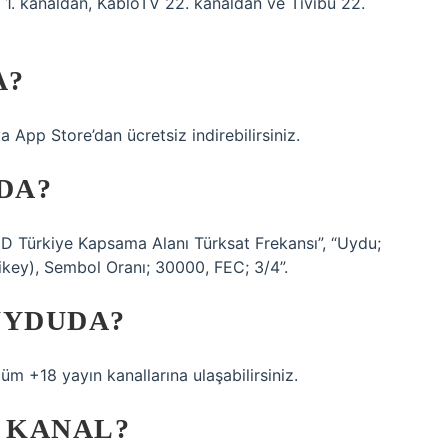
 1. kanaldan, KabloTV 22. kanaldan ve Tivibu 22.
A?
App Store’dan ücretsiz indirebilirsiniz.
DA?
D Türkiye Kapsama Alanı Türksat Frekansı”, “Uydu;
ikey), Sembol Oranı; 30000, FEC; 3/4”.
UYDUDA?
üm +18 yayın kanallarına ulaşabilirsiniz.
I KANAL?