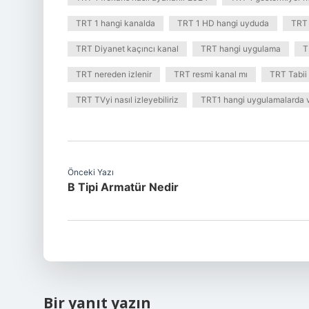
TRT 1 hangi kanalda
TRT 1 HD hangi uyduda
TRT 
TRT Diyanet kaçıncı kanal
TRT hangi uygulama
T
TRT nereden izlenir
TRT resmi kanal mı
TRT Tabii
TRT TVyi nasıl izleyebiliriz
TRT1 hangi uygulamalarda 
Önceki Yazı
B Tipi Armatür Nedir
Bir yanıt yazın