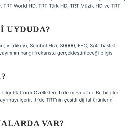
, TRT World HD, TRT Türk HD, TRT Müzik HD ve TRT
I UYDUDA?
n; V (dikey), Sembol Hızı; 30000, FEC; 3/4” başlıklı
yınının hangi frekansta gerçekleştirileceği bilgisi
R?
ilgi Platform Özellikleri .tr’de mevcuttur. Bu bilgiler
rıntıyı içerir. .tr’de TRT’nin çeşitli dijital ürünlerini
ALARDA VAR?