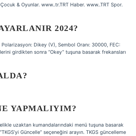
T Çocuk & Oyunlar. www..tr.TRT Haber. www..TRT Spor.
AYARLANIR 2024?
z, Polarizasyon: Dikey (V), Sembol Oranı: 30000, FEC:
lerini girdikten sonra “Okey” tuşuna basarak frekansları
ALDA?
NE YAPMALIYIM?
öncelikle uzaktan kumandalarındaki menü tuşuna basarak
 “TKGS’yi Güncelle” seçeneğini arayın. TKGS güncelleme