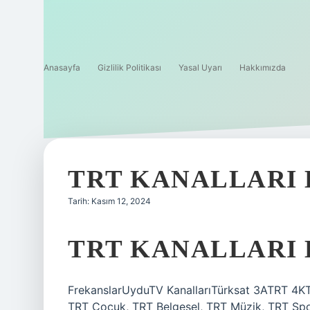
Anasayfa
Gizlilik Politikası
Yasal Uyarı
Hakkımızda
TRT KANALLARI 
Tarih: Kasım 12, 2024
TRT KANALLARI 
FrekanslarUyduTV KanallarıTürksat 3ATRT 4KT
TRT Çocuk, TRT Belgesel, TRT Müzik, TRT Spo