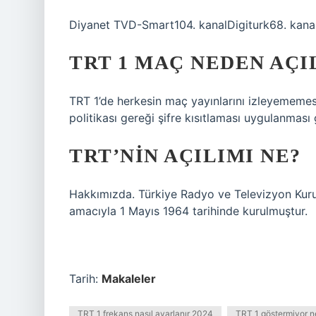
Diyanet TVD-Smart104. kanalDigiturk68. kana
TRT 1 MAÇ NEDEN AÇ
TRT 1’de herkesin maç yayınlarını izleyememes
politikası gereği şifre kısıtlaması uygulanması
TRT’NIN AÇILIMI NE?
Hakkımızda. Türkiye Radyo ve Televizyon Kuru
amacıyla 1 Mayıs 1964 tarihinde kurulmuştur.
Tarih:
Makaleler
TRT 1 frekans nasıl ayarlanır 2024
TRT 1 göstermiyor n