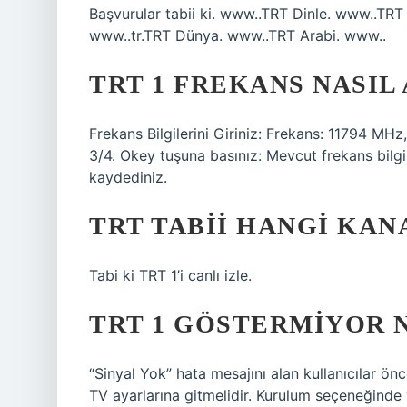
Başvurular tabii ki. www..TRT Dinle. www..TR
www..tr.TRT Dünya. www..TRT Arabi. www..
TRT 1 FREKANS NASIL 
Frekans Bilgilerini Giriniz: Frekans: 11794 MH
3/4. Okey tuşuna basınız: Mevcut frekans bilgi
kaydediniz.
TRT TABII HANGI KAN
Tabi ki TRT 1’i canlı izle.
TRT 1 GÖSTERMIYOR 
“Sinyal Yok” hata mesajını alan kullanıcılar 
TV ayarlarına gitmelidir. Kurulum seçeneğinde