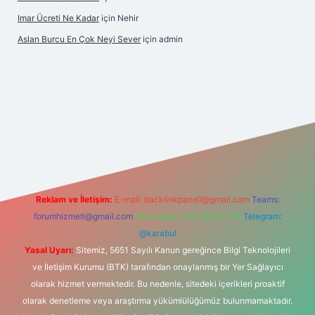
Imar Ücreti Ne Kadar
için
Nehir
Aslan Burcu En Çok Neyi Sever
için
admin
.com/
betexper güvenilir mi
elexbetgiris.org
Reklam ve İletişim:
E-mail:
backlinkpaneli@gmail.com
Teams:
forumhizmeti@gmail.com
Whatsapp: 0262 606 0 726
Telegram:
@karabul
Yasal Uyarı:
Sitemiz, 5651 Sayılı Kanun gereğince Bilgi Teknolojileri
ve İletişim Kurumu (BTK) tarafından onaylanmış bir Yer Sağlayıcı
olarak hizmet vermektedir. Bu nedenle, sitedeki içerikleri proaktif
olarak denetleme veya araştırma yükümlülüğümüz bulunmamaktadır.