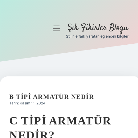
Şık Fikirler Blogu
menüyü
aç
Stilinle fark yaratan eğlenceli bilgiler!
Anasayfa
Gizlilik Politikası
Yasal Uyarı
Hakkımızda
B TIPI ARMATÜR NEDIR
Tarih: Kasım 11, 2024
C TIPI ARMATÜR
NEDIR?