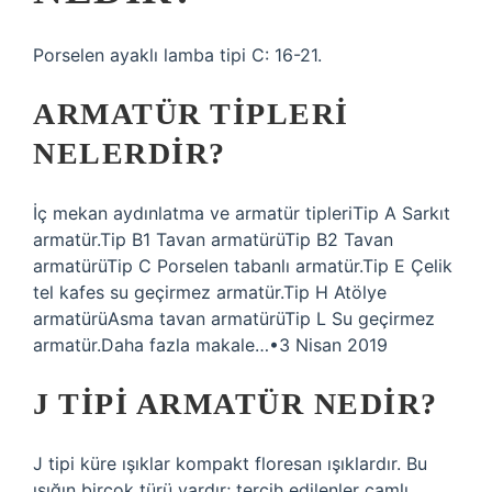
Porselen ayaklı lamba tipi C: 16-21.
ARMATÜR TIPLERI
NELERDIR?
İç mekan aydınlatma ve armatür tipleriTip A Sarkıt
armatür.Tip B1 Tavan armatürüTip B2 Tavan
armatürüTip C Porselen tabanlı armatür.Tip E Çelik
tel kafes su geçirmez armatür.Tip H Atölye
armatürüAsma tavan armatürüTip L Su geçirmez
armatür.Daha fazla makale…•3 Nisan 2019
J TIPI ARMATÜR NEDIR?
J tipi küre ışıklar kompakt floresan ışıklardır. Bu
ışığın birçok türü vardır; tercih edilenler camlı,