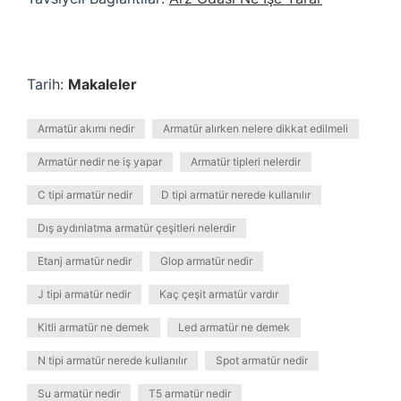
Tarih:
Makaleler
Armatür akımı nedir
Armatür alırken nelere dikkat edilmeli
Armatür nedir ne iş yapar
Armatür tipleri nelerdir
C tipi armatür nedir
D tipi armatür nerede kullanılır
Dış aydınlatma armatür çeşitleri nelerdir
Etanj armatür nedir
Glop armatür nedir
J tipi armatür nedir
Kaç çeşit armatür vardır
Kitli armatür ne demek
Led armatür ne demek
N tipi armatür nerede kullanılır
Spot armatür nedir
Su armatür nedir
T5 armatür nedir