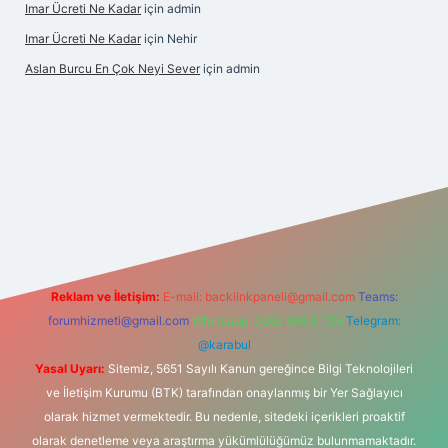
Imar Ücreti Ne Kadar
için
admin
Imar Ücreti Ne Kadar
için
Nehir
Aslan Burcu En Çok Neyi Sever
için
admin
.com/
betexper güvenilir mi
elexbetgiris.org
Reklam ve İletişim:
E-mail:
backlinkpaneli@gmail.com
Teams:
forumhizmeti@gmail.com
Whatsapp: 0262 606 0 726
Telegram:
@karabul
Yasal Uyarı:
Sitemiz, 5651 Sayılı Kanun gereğince Bilgi Teknolojileri
ve İletişim Kurumu (BTK) tarafından onaylanmış bir Yer Sağlayıcı
olarak hizmet vermektedir. Bu nedenle, sitedeki içerikleri proaktif
olarak denetleme veya araştırma yükümlülüğümüz bulunmamaktadır.