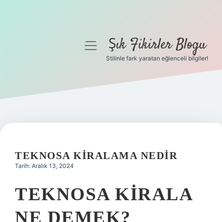
Şık Fikirler Blogu
menüyü
aç
Stilinle fark yaratan eğlenceli bilgiler!
Anasayfa
Gizlilik Politikası
Yasal Uyarı
Hakkımızda
TEKNOSA KIRALAMA NEDIR
Tarih: Aralık 13, 2024
TEKNOSA KIRALA
NE DEMEK?