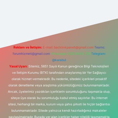
giris.com/
betexper güvenilir mi
elexbetgiris.org
Reklam ve İletişim:
E-mail:
backlinkpaneli@gmail.com
Teams:
forumhizmeti@gmail.com
Whatsapp: 0262 606 0 726
Telegram:
@karabul
Yasal Uyarı:
Sitemiz, 5651 Sayılı Kanun gereğince Bilgi Teknolojileri
ve İletişim Kurumu (BTK) tarafından onaylanmış bir Yer Sağlayıcı
olarak hizmet vermektedir. Bu nedenle, sitedeki içerikleri proaktif
olarak denetleme veya araştırma yükümlülüğümüz bulunmamaktadır.
Ancak, üyelerimiz yazdıkları içeriklerin sorumluluğunu taşımakta olup,
siteye üye olarak bu sorumluluğu kabul etmiş sayılırlar. Bu internet
sitesi, herhangi bir marka, kurum veya şahıs şirketi ile hiçbir bağlantısı
bulunmamaktadır. Sitede yalnızca kendi hazırladığımız makaleler
paylaşılmaktadır. Burada yer alan içerikler haber niteliği taşımamakta