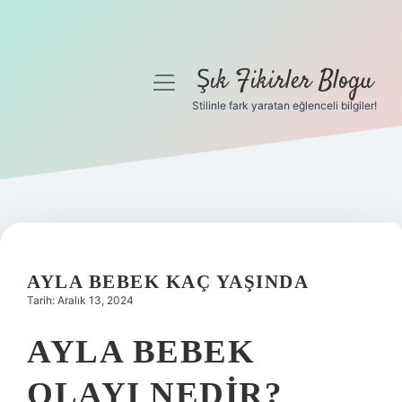
Şık Fikirler Blogu
menüyü
aç
Stilinle fark yaratan eğlenceli bilgiler!
Anasayfa
Gizlilik Politikası
Yasal Uyarı
Hakkımızda
AYLA BEBEK KAÇ YAŞINDA
Tarih: Aralık 13, 2024
AYLA BEBEK
OLAYI NEDIR?