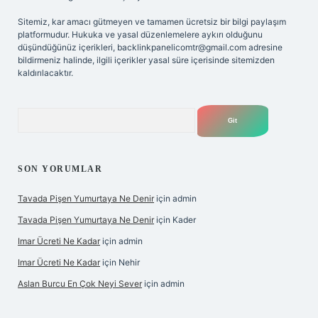
Sitemiz, kar amacı gütmeyen ve tamamen ücretsiz bir bilgi paylaşım
platformudur. Hukuka ve yasal düzenlemelere aykırı olduğunu
düşündüğünüz içerikleri,
backlinkpanelicomtr@gmail.com
adresine
bildirmeniz halinde, ilgili içerikler yasal süre içerisinde sitemizden
kaldırılacaktır.
Arama
SON YORUMLAR
Tavada Pişen Yumurtaya Ne Denir
için
admin
Tavada Pişen Yumurtaya Ne Denir
için
Kader
Imar Ücreti Ne Kadar
için
admin
Imar Ücreti Ne Kadar
için
Nehir
Aslan Burcu En Çok Neyi Sever
için
admin