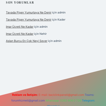
SON YORUMLAR
Tavada Pişen Yumurtaya Ne Denir
için
admin
Tavada Pişen Yumurtaya Ne Denir
için
Kader
Imar Ücreti Ne Kadar
için
admin
Imar Ücreti Ne Kadar
için
Nehir
Aslan Burcu En Çok Neyi Sever
için
admin
is.com/
betexper güvenilir mi
elexbetgiris.org
Reklam ve İletişim:
E-mail:
backlinkpaneli@gmail.com
Teams:
forumhizmeti@gmail.com
Whatsapp: 0262 606 0 726
Telegram: