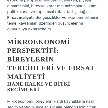
ekonomi perspektiflerinden incelerken, piyasa
dinamizmini, bireysel karar mekanizmalarını, kamu
politikalarını ve toplumsal refahı tartışacağım.
Fırsat maliyeti
,
dengesizlikler
ve ekonomi biliminin
temel kavramları üzerinden düşüncelerimi
okuyucuya aktaracağım.
MIKROEKONOMI
PERSPEKTIFI:
BIREYLERIN
TERCIHLERI VE FIRSAT
MALIYETI
HANE HALKI VE BITKI
SEÇIMLERI
Mikroekonomi, bireylerin kısıtlı kaynaklarla nasıl
seçim yaptığını inceler. Bir aile balkonu için çiçek