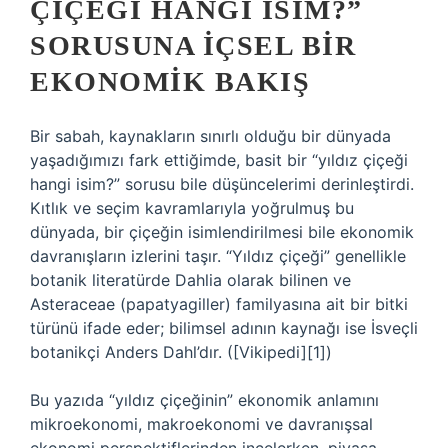
ÇIÇEĞI HANGI İSIM?”
SORUSUNA İÇSEL BIR
EKONOMIK BAKIŞ
Bir sabah, kaynakların sınırlı olduğu bir dünyada
yaşadığımızı fark ettiğimde, basit bir “yıldız çiçeği
hangi isim?” sorusu bile düşüncelerimi derinleştirdi.
Kıtlık ve seçim kavramlarıyla yoğrulmuş bu
dünyada, bir çiçeğin isimlendirilmesi bile ekonomik
davranışların izlerini taşır. “Yıldız çiçeği” genellikle
botanik literatürde Dahlia olarak bilinen ve
Asteraceae (papatyagiller) familyasına ait bir bitki
türünü ifade eder; bilimsel adının kaynağı ise İsveçli
botanikçi Anders Dahl’dır. ([Vikipedi][1])
Bu yazıda “yıldız çiçeğinin” ekonomik anlamını
mikroekonomi, makroekonomi ve davranışsal