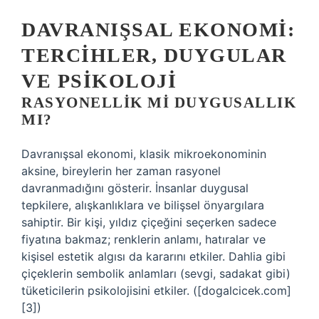
DAVRANIŞSAL EKONOMI:
TERCIHLER, DUYGULAR
VE PSIKOLOJI
RASYONELLIK MI DUYGUSALLIK
MI?
Davranışsal ekonomi, klasik mikroekonominin
aksine, bireylerin her zaman rasyonel
davranmadığını gösterir. İnsanlar duygusal
tepkilere, alışkanlıklara ve bilişsel önyargılara
sahiptir. Bir kişi, yıldız çiçeğini seçerken sadece
fiyatına bakmaz; renklerin anlamı, hatıralar ve
kişisel estetik algısı da kararını etkiler. Dahlia gibi
çiçeklerin sembolik anlamları (sevgi, sadakat gibi)
tüketicilerin psikolojisini etkiler. ([dogalcicek.com]
[3])