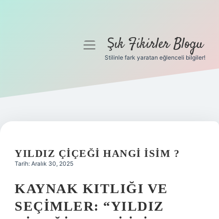
Şık Fikirler Blogu
menüyü
aç
Stilinle fark yaratan eğlenceli bilgiler!
Anasayfa
Gizlilik Politikası
Yasal Uyarı
Hakkımızda
YILDIZ ÇIÇEĞI HANGI ISIM ?
Tarih: Aralık 30, 2025
KAYNAK KITLIĞI VE
SEÇIMLER: “YILDIZ