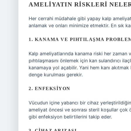
AMELIYATIN RISKLERI NELE
Her cerrahi müdahale gibi yapay kalp ameliyatı d
anlamak ve onları minimize etmektir. En sık karş
1. KANAMA VE PIHTILAŞMA PROBLE
Kalp ameliyatlarında kanama riski her zaman va
pıhtılaşmasını önlemek için kan sulandırıcı ilaçla
kanamaya yol açabilir. Yani hem kanı akıtmak
denge kurulması gerekir.
2. ENFEKSIYON
Vücudun içine yabancı bir cihaz yerleştirildiği
ameliyat öncesi ve sonrası steril koşullar çok 
gibi enfeksiyon belirtilerini takip eder.
3. CIHAZ ARIZASI