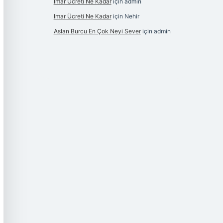
Imar Ücreti Ne Kadar
için
admin
Imar Ücreti Ne Kadar
için
Nehir
Aslan Burcu En Çok Neyi Sever
için
admin