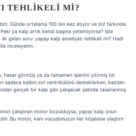
I TEHLIKELI MI?
iri. Günde ortalama 100 bin kez atıyor ve biz farkında
Peki ya kalp artık kendi başına yetemiyorsa? İşte
ilk gelen soru: yapay kalp ameliyatı tehlikeli mi? Hadi
lle inceleyelim.
, hasar görmüş ya da tamamen işlevini yitirmiş bir
ı sadece kalbin sol ventrikülünü desteklerken, bazıları
ından gerçek bir kalp gibi çalışacak şekilde tasarlanmış
binizi çalıştıran motor bozulduysa, yapay kalp onun
bilir. Bu motor, kanı vücudunuzun her köşesine ulaştırır