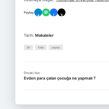
Paylaş:
✈
f
𝕏
Tarih:
Makaleler
bir
kalp
yapay
Önceki Yazı
Evden para çalan çocuğa ne yapmalı ?