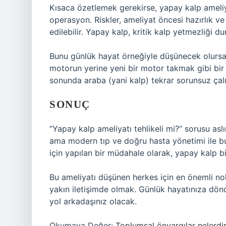
Kısaca özetlemek gerekirse, yapay kalp ameliyat
operasyon. Riskler, ameliyat öncesi hazırlık v
edilebilir. Yapay kalp, kritik kalp yetmezliği 
Bunu günlük hayat örneğiyle düşünecek olursa
motorun yerine yeni bir motor takmak gibi bir ş
sonunda araba (yani kalp) tekrar sorunsuz çal
SONUÇ
“Yapay kalp ameliyatı tehlikeli mi?” sorusu aslın
ama modern tıp ve doğru hasta yönetimi ile bu 
için yapılan bir müdahale olarak, yapay kalp bi
Bu ameliyatı düşünen herkes için en önemli nok
yakın iletişimde olmak. Günlük hayatınıza dönd
yol arkadaşınız olacak.
Okumaya Değer:
Toplumsal önyargılar nelerdir