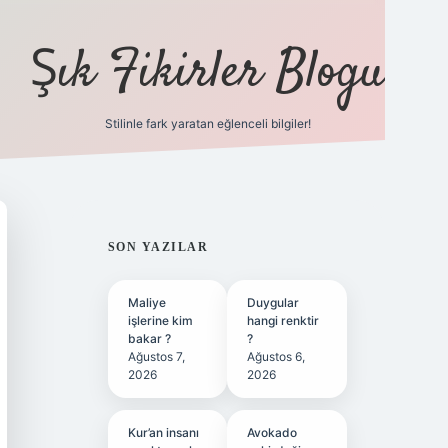
Şık Fikirler Blogu
Stilinle fark yaratan eğlenceli bilgiler!
https://hiltonbet-giris.c
SIDEBAR
SON YAZILAR
Maliye
Duygular
işlerine kim
hangi renktir
bakar ?
?
Ağustos 7,
Ağustos 6,
2026
2026
Kur’an insanı
Avokado