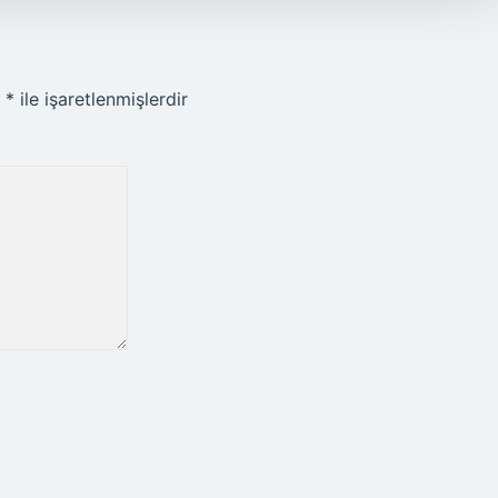
r
*
ile işaretlenmişlerdir