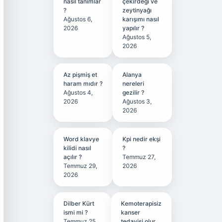
nasıl tanımlar
çekirdeği ve
?
zeytinyağı
Ağustos 6,
karışımı nasıl
2026
yapılır ?
Ağustos 5,
2026
Az pişmiş et
Alanya
haram mıdır ?
nereleri
Ağustos 4,
gezilir ?
2026
Ağustos 3,
2026
Word klavye
Kpi nedir ekşi
kilidi nasıl
?
açılır ?
Temmuz 27,
Temmuz 29,
2026
2026
Dilber Kürt
Kemoterapisiz
ismi mi ?
kanser
Temmuz 25,
tedavisi olur