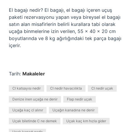
El bagajı nedir? El bagajı, el bagajı içeren uçuş
paketi rezervasyonu yapan veya bireysel el bagajı
satın alan misafirlerin belirli kurallara tabi olarak
uçağa binmelerine izin verilen, 55 x 40 x 20 cm
boyutlarında ve 8 kg ağırlığındaki tek parça bagajı
içerir.
Tarih:
Makaleler
Cl katsayısı nedir
Cl nedir havacılıkta
Cl nedir uçak
Denize inen uçağa ne denir
Flap nedir uçak
Uçağa kaç cl alınır
Uçağın kanadına ne denir
Uçak biletinde C ne demek
Uçak kaç km hızla gider
Uçak kanadı nedir