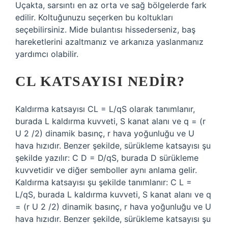
Uçakta, sarsıntı en az orta ve sağ bölgelerde fark
edilir. Koltuğunuzu seçerken bu koltukları
seçebilirsiniz. Mide bulantısı hissederseniz, baş
hareketlerini azaltmanız ve arkanıza yaslanmanız
yardımcı olabilir.
CL KATSAYISI NEDIR?
Kaldırma katsayısı CL = L/qS olarak tanımlanır,
burada L kaldırma kuvveti, S kanat alanı ve q = (r
U 2 /2) dinamik basınç, r hava yoğunluğu ve U
hava hızıdır. Benzer şekilde, sürükleme katsayısı şu
şekilde yazılır: C D = D/qS, burada D sürükleme
kuvvetidir ve diğer semboller aynı anlama gelir.
Kaldırma katsayısı şu şekilde tanımlanır: C L =
L/qS, burada L kaldırma kuvveti, S kanat alanı ve q
= (r U 2 /2) dinamik basınç, r hava yoğunluğu ve U
hava hızıdır. Benzer şekilde, sürükleme katsayısı şu