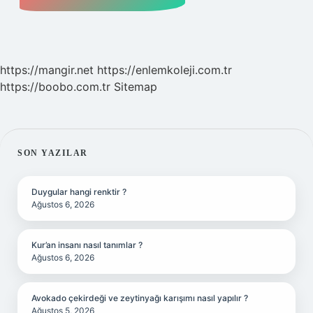
https://mangir.net
https://enlemkoleji.com.tr
https://boobo.com.tr
Sitemap
SIDEBAR
SON YAZILAR
Duygular hangi renktir ?
Ağustos 6, 2026
Kur’an insanı nasıl tanımlar ?
Ağustos 6, 2026
Avokado çekirdeği ve zeytinyağı karışımı nasıl yapılır ?
Ağustos 5, 2026