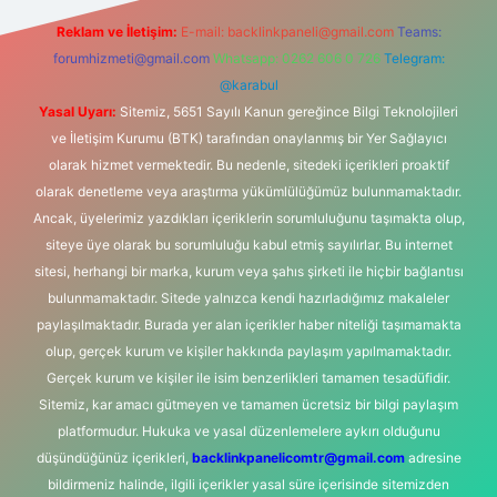
Reklam ve İletişim:
E-mail:
backlinkpaneli@gmail.com
Teams:
forumhizmeti@gmail.com
Whatsapp: 0262 606 0 726
Telegram:
@karabul
Yasal Uyarı:
Sitemiz, 5651 Sayılı Kanun gereğince Bilgi Teknolojileri
ve İletişim Kurumu (BTK) tarafından onaylanmış bir Yer Sağlayıcı
olarak hizmet vermektedir. Bu nedenle, sitedeki içerikleri proaktif
olarak denetleme veya araştırma yükümlülüğümüz bulunmamaktadır.
Ancak, üyelerimiz yazdıkları içeriklerin sorumluluğunu taşımakta olup,
siteye üye olarak bu sorumluluğu kabul etmiş sayılırlar. Bu internet
sitesi, herhangi bir marka, kurum veya şahıs şirketi ile hiçbir bağlantısı
bulunmamaktadır. Sitede yalnızca kendi hazırladığımız makaleler
paylaşılmaktadır. Burada yer alan içerikler haber niteliği taşımamakta
olup, gerçek kurum ve kişiler hakkında paylaşım yapılmamaktadır.
Gerçek kurum ve kişiler ile isim benzerlikleri tamamen tesadüfidir.
Sitemiz, kar amacı gütmeyen ve tamamen ücretsiz bir bilgi paylaşım
platformudur. Hukuka ve yasal düzenlemelere aykırı olduğunu
düşündüğünüz içerikleri,
backlinkpanelicomtr@gmail.com
adresine
bildirmeniz halinde, ilgili içerikler yasal süre içerisinde sitemizden