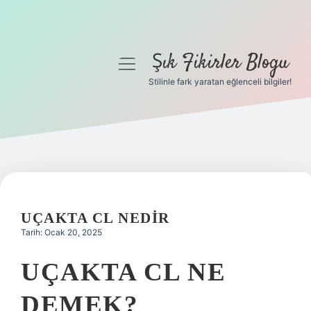
Şık Fikirler Blogu
menüyü
aç
Stilinle fark yaratan eğlenceli bilgiler!
Anasayfa
Gizlilik Politikası
Yasal Uyarı
Hakkımızda
UÇAKTA CL NEDIR
Tarih: Ocak 20, 2025
UÇAKTA CL NE
DEMEK?