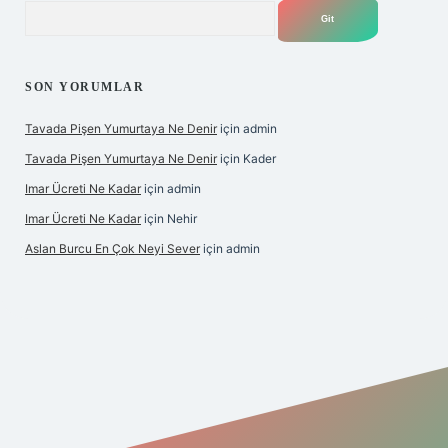
Arama
SON YORUMLAR
Tavada Pişen Yumurtaya Ne Denir
için
admin
Tavada Pişen Yumurtaya Ne Denir
için
Kader
Imar Ücreti Ne Kadar
için
admin
Imar Ücreti Ne Kadar
için
Nehir
Aslan Burcu En Çok Neyi Sever
için
admin
.com/
betexper güvenilir mi
elexbetgiris.org