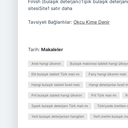
Finish (bulaşık deterjanı)Tipik bulaşık deter
sitesiSite1 satır daha
Tavsiyeli Bağlantılar:
Okçu Kime Denir
Tarih:
Makaleler
Ariel hangi ülkenin
Bulaşık makinesi tableti hangi ülkeye
Elit bulaşık tableti Türk malı mı
Fairy hangi ülkenin malı
Hangi bulaşık tableti İsrail malı
Hangi deterjanlar İsrail m
Pril bulaşık tableti hangi ülkenin
Pril Türk malı mı
R
Spark bulaşık deterjanı Türk malı mı
Türkiyede üretilen 
Yerli bulaşık deterjanları hangileri
Yerli üretim bulaşık ma