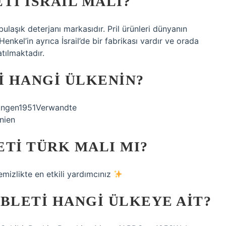
TI İSRAIL MALI?
bulaşık deterjanı markasıdır. Pril ürünleri dünyanın
enkel’in ayrıca İsrail’de bir fabrikası vardır ve orada
atılmaktadır.
I HANGI ÜLKENIN?
angen1951Verwandte
nien
TI TÜRK MALI MI?
emizlikte en etkili yardımcınız
BLETI HANGI ÜLKEYE AIT?