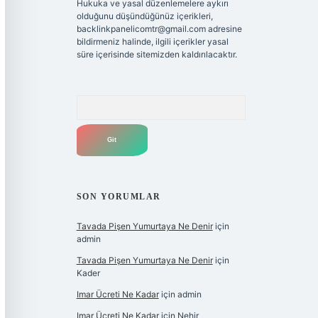
Hukuka ve yasal düzenlemelere aykırı
olduğunu düşündüğünüz içerikleri,
backlinkpanelicomtr@gmail.com
adresine
bildirmeniz halinde, ilgili içerikler yasal
süre içerisinde sitemizden kaldırılacaktır.
Arama
SON YORUMLAR
Tavada Pişen Yumurtaya Ne Denir
için
admin
Tavada Pişen Yumurtaya Ne Denir
için
Kader
Imar Ücreti Ne Kadar
için
admin
Imar Ücreti Ne Kadar
için
Nehir