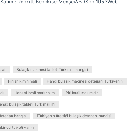
janıSahibi: Reckitt BenckiserMenşeiABDSon 1953Web
 ait
Bulaşık makinesi tableti Türk malı hangisi
Finish kimin malı
Hangi bulaşık makinesi deterjanı Türkiyenin
alı
Henkel İsrail markası mı
Piri İsrail malı mıdır
enax bulaşık tableti Türk malı mı
deterjan hangisi
Türkiyenin ürettiği bulaşık deterjanı hangisi
kinesi tableti var mı