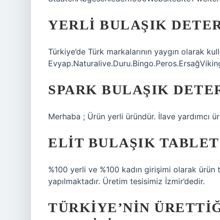
YERLI BULAŞIK DETE
Türkiye’de Türk markalarının yaygın olarak kulla
Evyap.Naturalive.Duru.Bingo.Peros.ErsağViki
SPARK BULAŞIK DETER
Merhaba ; Ürün yerli üründür. İlave yardımcı 
ELIT BULAŞIK TABLET
%100 yerli ve %100 kadın girişimi olarak ürün
yapılmaktadır. Üretim tesisimiz İzmir’dedir.
TÜRKIYE’NIN ÜRETTIĞ