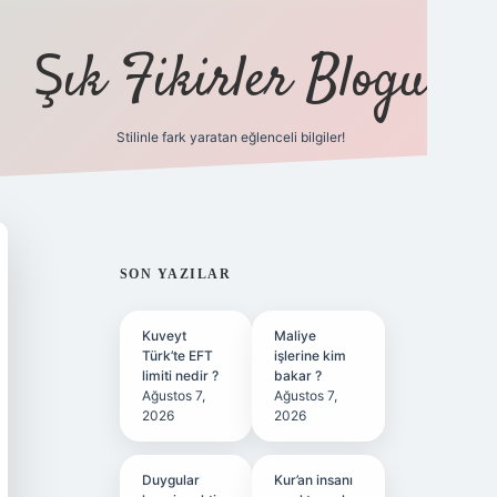
Şık Fikirler Blogu
Stilinle fark yaratan eğlenceli bilgiler!
https://hiltonbet-giris.
SIDEBAR
SON YAZILAR
Kuveyt
Maliye
Türk’te EFT
işlerine kim
limiti nedir ?
bakar ?
Ağustos 7,
Ağustos 7,
2026
2026
Duygular
Kur’an insanı