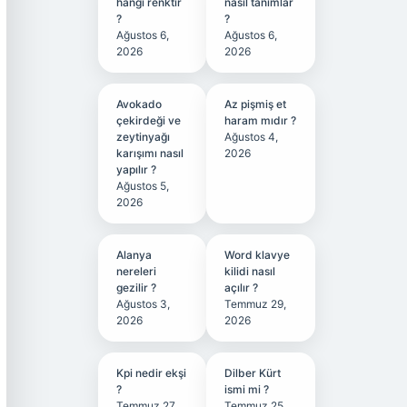
hangi renktir
nasıl tanımlar
?
?
Ağustos 6,
Ağustos 6,
2026
2026
Avokado
Az pişmiş et
çekirdeği ve
haram mıdır ?
zeytinyağı
Ağustos 4,
karışımı nasıl
2026
yapılır ?
Ağustos 5,
2026
Alanya
Word klavye
nereleri
kilidi nasıl
gezilir ?
açılır ?
Ağustos 3,
Temmuz 29,
2026
2026
Kpi nedir ekşi
Dilber Kürt
?
ismi mi ?
Temmuz 27,
Temmuz 25,