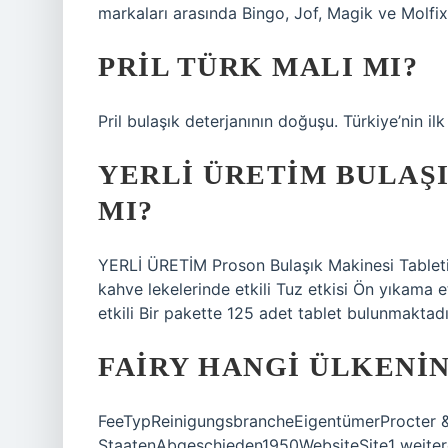
markaları arasında Bingo, Jof, Magik ve Molfix
PRIL TÜRK MALI MI?
Pril bulaşık deterjanının doğuşu. Türkiye’nin ilk s
YERLI ÜRETIM BULAŞI
MI?
YERLİ ÜRETİM Proson Bulaşık Makinesi Tableti 
kahve lekelerinde etkili Tuz etkisi Ön yıkama 
etkili Bir pakette 125 adet tablet bulunmaktadı
FAIRY HANGI ÜLKENIN
FeeTypReinigungsbrancheEigentümerProcter &
StaatenAbgeschieden1950WebsiteSite1 weiter