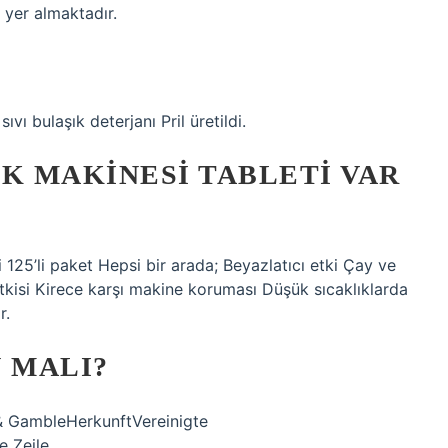
 yer almaktadır.
ıvı bulaşık deterjanı Pril üretildi.
K MAKINESI TABLETI VAR
125’li paket Hepsi bir arada; Beyazlatıcı etki Çay ve
etkisi Kirece karşı makine koruması Düşük sıcaklıklarda
r.
 MALI?
 GambleHerkunftVereinigte
e Zeile