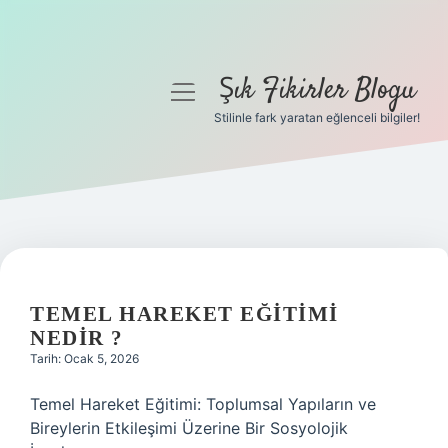
Şık Fikirler Blogu
menüyü
aç
Stilinle fark yaratan eğlenceli bilgiler!
Anasayfa
Gizlilik Politikası
Yasal Uyarı
Hakkımızda
TEMEL HAREKET EĞITIMI
NEDIR ?
Tarih: Ocak 5, 2026
Temel Hareket Eğitimi: Toplumsal Yapıların ve
Bireylerin Etkileşimi Üzerine Bir Sosyolojik