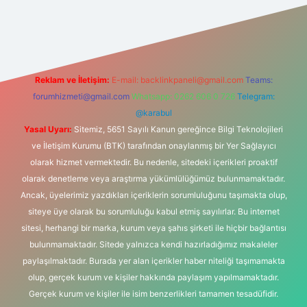
et-giris.com/
betexper güvenilir mi
elexbetgiris.org
Reklam ve İletişim:
E-mail:
backlinkpaneli@gmail.com
Teams:
forumhizmeti@gmail.com
Whatsapp: 0262 606 0 726
Telegram:
@karabul
Yasal Uyarı:
Sitemiz, 5651 Sayılı Kanun gereğince Bilgi Teknolojileri
ve İletişim Kurumu (BTK) tarafından onaylanmış bir Yer Sağlayıcı
olarak hizmet vermektedir. Bu nedenle, sitedeki içerikleri proaktif
olarak denetleme veya araştırma yükümlülüğümüz bulunmamaktadır.
Ancak, üyelerimiz yazdıkları içeriklerin sorumluluğunu taşımakta olup,
siteye üye olarak bu sorumluluğu kabul etmiş sayılırlar. Bu internet
sitesi, herhangi bir marka, kurum veya şahıs şirketi ile hiçbir bağlantısı
bulunmamaktadır. Sitede yalnızca kendi hazırladığımız makaleler
paylaşılmaktadır. Burada yer alan içerikler haber niteliği taşımamakta
olup, gerçek kurum ve kişiler hakkında paylaşım yapılmamaktadır.
Gerçek kurum ve kişiler ile isim benzerlikleri tamamen tesadüfidir.