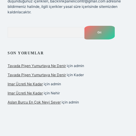
düşündüğünüz içerikleri,
backlinkpanelicomtr@gmail.com
adresine
bildirmeniz halinde, ilgili içerikler yasal süre içerisinde sitemizden
kaldırılacaktır.
Arama
SON YORUMLAR
Tavada Pişen Yumurtaya Ne Denir
için
admin
Tavada Pişen Yumurtaya Ne Denir
için
Kader
Imar Ücreti Ne Kadar
için
admin
Imar Ücreti Ne Kadar
için
Nehir
Aslan Burcu En Çok Neyi Sever
için
admin