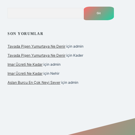
Arama
SON YORUMLAR
Tavada Pişen Yumurtaya Ne Denir
için
admin
Tavada Pişen Yumurtaya Ne Denir
için
Kader
Imar Ücreti Ne Kadar
için
admin
Imar Ücreti Ne Kadar
için
Nehir
Aslan Burcu En Çok Neyi Sever
için
admin
om/
betexper güvenilir mi
elexbetgiris.org