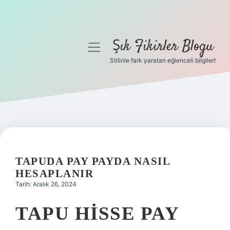
Şık Fikirler Blogu
menüyü
aç
Stilinle fark yaratan eğlenceli bilgiler!
Anasayfa
Gizlilik Politikası
Yasal Uyarı
Hakkımızda
TAPUDA PAY PAYDA NASIL
HESAPLANIR
Tarih: Aralık 26, 2024
TAPU HISSE PAY