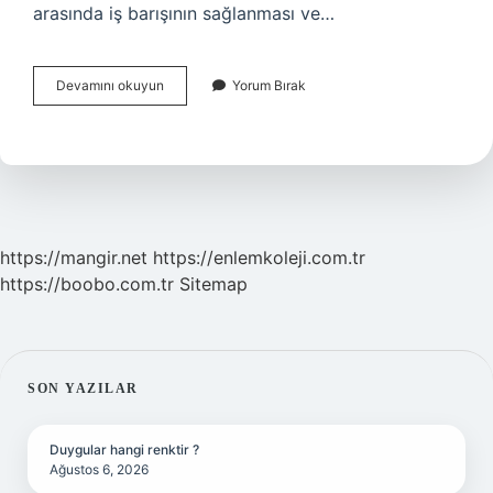
arasında iş barışının sağlanması ve…
Kamu
Devamını okuyun
Yorum Bırak
Toplu
Sözleşme
Ne
Demek
https://mangir.net
https://enlemkoleji.com.tr
https://boobo.com.tr
Sitemap
SIDEBAR
SON YAZILAR
Duygular hangi renktir ?
Ağustos 6, 2026