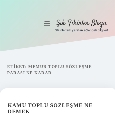
Şık Fikirler Blogu
menüyü
aç
Stilinle fark yaratan eğlenceli bilgiler!
Anasayfa
Gizlilik Politikası
Yasal Uyarı
ETIKET:
MEMUR TOPLU SÖZLEŞME
PARASI NE KADAR
Hakkımızda
KAMU TOPLU SÖZLEŞME NE
DEMEK