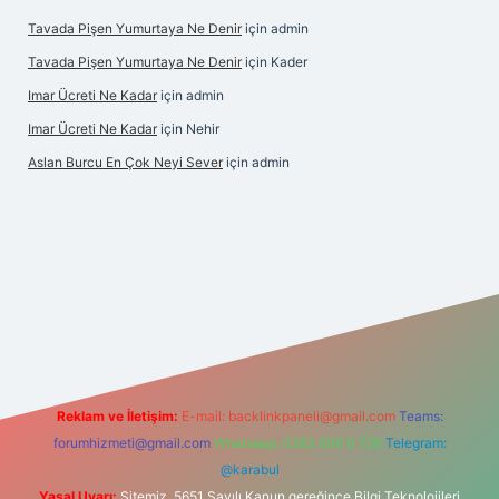
Tavada Pişen Yumurtaya Ne Denir
için
admin
Tavada Pişen Yumurtaya Ne Denir
için
Kader
Imar Ücreti Ne Kadar
için
admin
Imar Ücreti Ne Kadar
için
Nehir
Aslan Burcu En Çok Neyi Sever
için
admin
tonbet-giris.com/
betexper güvenilir mi
elexbetgiris.org
Reklam ve İletişim:
E-mail:
backlinkpaneli@gmail.com
Teams:
forumhizmeti@gmail.com
Whatsapp: 0262 606 0 726
Telegram:
@karabul
Yasal Uyarı:
Sitemiz, 5651 Sayılı Kanun gereğince Bilgi Teknolojileri