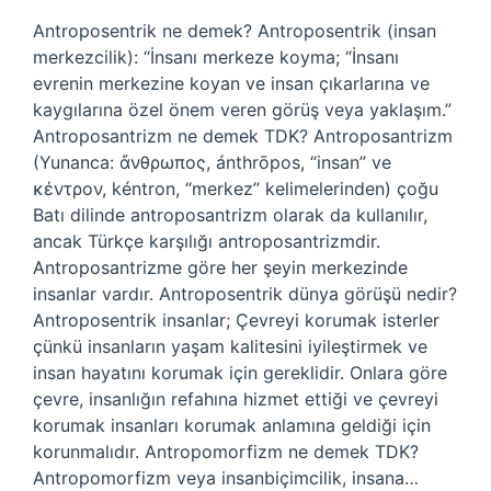
Antroposentrik ne demek? Antroposentrik (insan
merkezcilik): “İnsanı merkeze koyma; “İnsanı
evrenin merkezine koyan ve insan çıkarlarına ve
kaygılarına özel önem veren görüş veya yaklaşım.”
Antroposantrizm ne demek TDK? Antroposantrizm
(Yunanca: ἄνθρωπος, ánthrōpos, “insan” ve
κέντρον, kéntron, “merkez” kelimelerinden) çoğu
Batı dilinde antroposantrizm olarak da kullanılır,
ancak Türkçe karşılığı antroposantrizmdir.
Antroposantrizme göre her şeyin merkezinde
insanlar vardır. Antroposentrik dünya görüşü nedir?
Antroposentrik insanlar; Çevreyi korumak isterler
çünkü insanların yaşam kalitesini iyileştirmek ve
insan hayatını korumak için gereklidir. Onlara göre
çevre, insanlığın refahına hizmet ettiği ve çevreyi
korumak insanları korumak anlamına geldiği için
korunmalıdır. Antropomorfizm ne demek TDK?
Antropomorfizm veya insanbiçimcilik, insana…