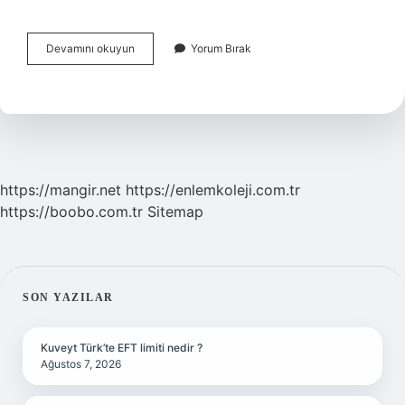
Antroposantrizm
Devamını okuyun
Yorum Bırak
Anlamı
Nedir
https://mangir.net
https://enlemkoleji.com.tr
https://boobo.com.tr
Sitemap
SIDEBAR
SON YAZILAR
Kuveyt Türk’te EFT limiti nedir ?
Ağustos 7, 2026