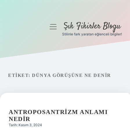
Şık Fikirler Blogu
menüyü
aç
Stilinle fark yaratan eğlenceli bilgiler!
Anasayfa
Gizlilik Politikası
Yasal Uyarı
ETIKET:
DÜNYA GÖRÜŞÜNE NE DENIR
Hakkımızda
ANTROPOSANTRIZM ANLAMI
NEDIR
Tarih: Kasım 3, 2024