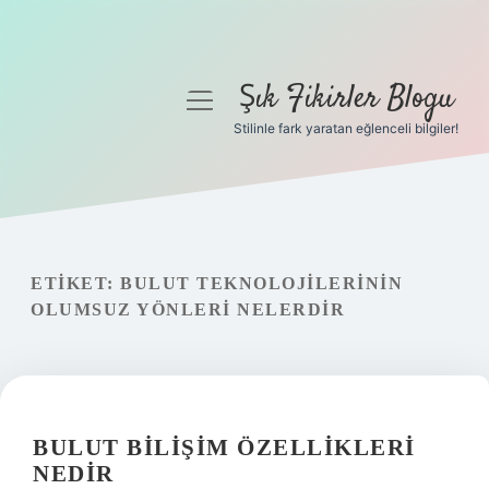
Şık Fikirler Blogu
menüyü
aç
Stilinle fark yaratan eğlenceli bilgiler!
Anasayfa
Gizlilik Politikası
Yasal Uyarı
ETIKET:
BULUT TEKNOLOJILERININ
OLUMSUZ YÖNLERI NELERDIR
Hakkımızda
BULUT BILIŞIM ÖZELLIKLERI
NEDIR