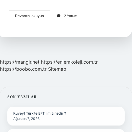
Bulut
Devamını okuyun
12 Yorum
Bilişim
Özellikleri
Nedir
https://mangir.net
https://enlemkoleji.com.tr
https://boobo.com.tr
Sitemap
SIDEBAR
SON YAZILAR
Kuveyt Türk’te EFT limiti nedir ?
Ağustos 7, 2026