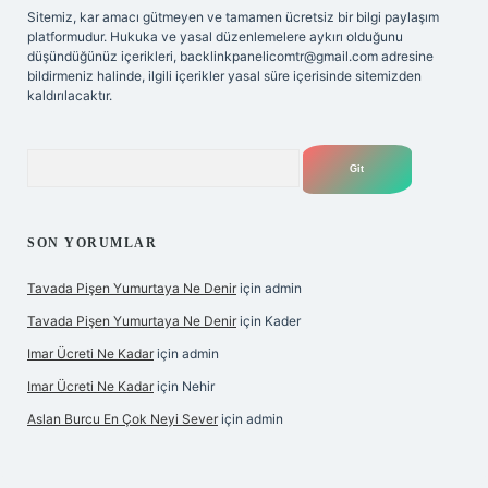
Sitemiz, kar amacı gütmeyen ve tamamen ücretsiz bir bilgi paylaşım
platformudur. Hukuka ve yasal düzenlemelere aykırı olduğunu
düşündüğünüz içerikleri,
backlinkpanelicomtr@gmail.com
adresine
bildirmeniz halinde, ilgili içerikler yasal süre içerisinde sitemizden
kaldırılacaktır.
Arama
SON YORUMLAR
Tavada Pişen Yumurtaya Ne Denir
için
admin
Tavada Pişen Yumurtaya Ne Denir
için
Kader
Imar Ücreti Ne Kadar
için
admin
Imar Ücreti Ne Kadar
için
Nehir
Aslan Burcu En Çok Neyi Sever
için
admin