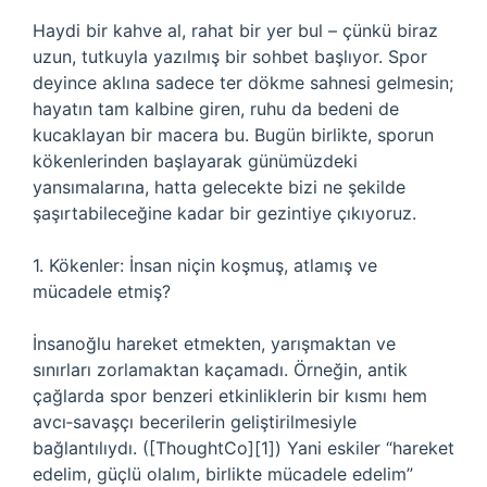
Haydi bir kahve al, rahat bir yer bul – çünkü biraz
uzun, tutkuyla yazılmış bir sohbet başlıyor. Spor
deyince aklına sadece ter dökme sahnesi gelmesin;
hayatın tam kalbine giren, ruhu da bedeni de
kucaklayan bir macera bu. Bugün birlikte, sporun
kökenlerinden başlayarak günümüzdeki
yansımalarına, hatta gelecekte bizi ne şekilde
şaşırtabileceğine kadar bir gezintiye çıkıyoruz.
1. Kökenler: İnsan niçin koşmuş, atlamış ve
mücadele etmiş?
İnsanoğlu hareket etmekten, yarışmaktan ve
sınırları zorlamaktan kaçamadı. Örneğin, antik
çağlarda spor benzeri etkinliklerin bir kısmı hem
avcı‑savaşçı becerilerin geliştirilmesiyle
bağlantılıydı. ([ThoughtCo][1]) Yani eskiler “hareket
edelim, güçlü olalım, birlikte mücadele edelim”