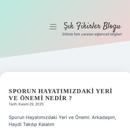
Şık Fikirler Blogu
menüyü
aç
Stilinle fark yaratan eğlenceli bilgiler!
Anasayfa
Gizlilik Politikası
Yasal Uyarı
Hakkımızda
SPORUN HAYATIMIZDAKI YERI
VE ÖNEMI NEDIR ?
Tarih: Kasım 29, 2025
Sporun Hayatımızdaki Yeri ve Önemi: Arkadaşım,
Haydi Takılıp Kalalım