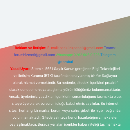
s.com/
betexper güvenilir mi
elexbetgiris.org
Reklam ve İletişim:
E-mail:
backlinkpaneli@gmail.com
Teams:
forumhizmeti@gmail.com
Whatsapp: 0262 606 0 726
Telegram:
@karabul
Yasal Uyarı:
Sitemiz, 5651 Sayılı Kanun gereğince Bilgi Teknolojileri
ve İletişim Kurumu (BTK) tarafından onaylanmış bir Yer Sağlayıcı
olarak hizmet vermektedir. Bu nedenle, sitedeki içerikleri proaktif
olarak denetleme veya araştırma yükümlülüğümüz bulunmamaktadır.
Ancak, üyelerimiz yazdıkları içeriklerin sorumluluğunu taşımakta olup,
siteye üye olarak bu sorumluluğu kabul etmiş sayılırlar. Bu internet
sitesi, herhangi bir marka, kurum veya şahıs şirketi ile hiçbir bağlantısı
bulunmamaktadır. Sitede yalnızca kendi hazırladığımız makaleler
paylaşılmaktadır. Burada yer alan içerikler haber niteliği taşımamakta