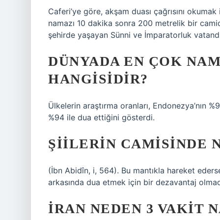
Caferi’ye göre, akşam duası çağrısını okumak
namazı 10 dakika sonra 200 metrelik bir camid
şehirde yaşayan Sünni ve İmparatorluk vatandaşla
DÜNYADA EN ÇOK NAM
HANGISIDIR?
Ülkelerin araştırma oranları, Endonezya’nın %9
%94 ile dua ettiğini gösterdi.
ŞIILERIN CAMISINDE 
(İbn Abidîn, i, 564). Bu mantıkla hareket ederse
arkasında dua etmek için bir dezavantaj olmadı
İRAN NEDEN 3 VAKIT 