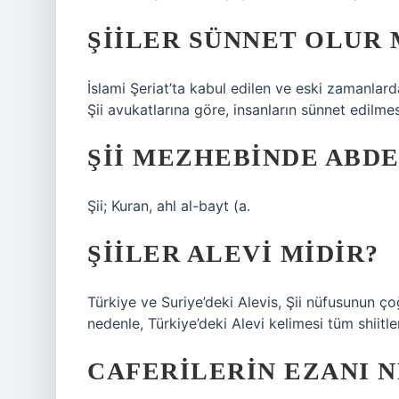
ŞIILER SÜNNET OLUR 
İslami Şeriat’ta kabul edilen ve eski zamanlar
Şii avukatlarına göre, insanların sünnet edilmes
ŞII MEZHEBINDE ABDE
Şii; Kuran, ahl al-bayt (a.
ŞIILER ALEVI MIDIR?
Türkiye ve Suriye’deki Alevis, Şii nüfusunun çoğ
nedenle, Türkiye’deki Alevi kelimesi tüm shiitler
CAFERILERIN EZANI 