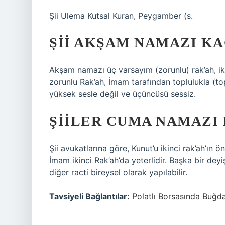
Şii Ulema Kutsal Kuran, Peygamber (s.
ŞII AKŞAM NAMAZI K
Akşam namazı üç varsayım (zorunlu) rak’ah, iki s
zorunlu Rak’ah, İmam tarafından toplulukla (top
yüksek sesle değil ve üçüncüsü sessiz.
ŞIILER CUMA NAMAZI 
Şii avukatlarına göre, Kunut’u ikinci rak’ah’ı
İmam ikinci Rak’ah’da yeterlidir. Başka bir de
diğer racti bireysel olarak yapılabilir.
Tavsiyeli Bağlantılar:
Polatlı Borsasında Buğda