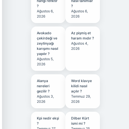
hangi renktir
nasıl tanımlar
?
?
Ağustos 6,
Ağustos 6,
2026
2026
Avokado
Az pişmiş et
çekirdeği ve
haram mıdır ?
zeytinyağı
Ağustos 4,
karışımı nasıl
2026
yapılır ?
Ağustos 5,
2026
Alanya
Word klavye
nereleri
kilidi nasıl
gezilir ?
açılır ?
Ağustos 3,
Temmuz 29,
2026
2026
Kpi nedir ekşi
Dilber Kürt
?
ismi mi ?
Temmuz 27,
Temmuz 25,