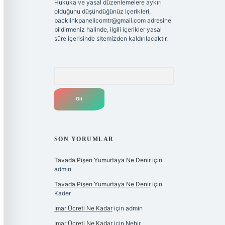
Hukuka ve yasal düzenlemelere aykırı
olduğunu düşündüğünüz içerikleri,
backlinkpanelicomtr@gmail.com
adresine
bildirmeniz halinde, ilgili içerikler yasal
süre içerisinde sitemizden kaldırılacaktır.
Arama
SON YORUMLAR
Tavada Pişen Yumurtaya Ne Denir
için
admin
Tavada Pişen Yumurtaya Ne Denir
için
Kader
Imar Ücreti Ne Kadar
için
admin
Imar Ücreti Ne Kadar
için
Nehir