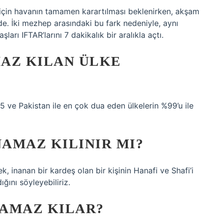
 için havanın tamamen karartılması beklenirken, akşam
e. İki mezhep arasındaki bu fark nedeniyle, aynı
rı IFTAR’larını 7 dakikalık bir aralıkla açtı.
AZ KILAN ÜLKE
5 ve Pakistan ile en çok dua eden ülkelerin %99’u ile
NAMAZ KILINIR MI?
k, inanan bir kardeş olan bir kişinin Hanafi ve Shafi’i
ğını söyleyebiliriz.
NAMAZ KILAR?