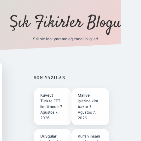
Şık Fikirler Blogu
Stilinle fark yaratan eğlenceli bilgiler!
https://hiltonbet-giri
SIDEBAR
SON YAZILAR
Kuveyt
Maliye
Türk’te EFT
işlerine kim
limiti nedir ?
bakar ?
Ağustos 7,
Ağustos 7,
2026
2026
Duygular
Kur’an insanı