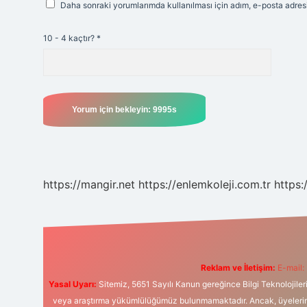
Daha sonraki yorumlarımda kullanılması için adım, e-posta adresi
10 - 4 kaçtır?
*
https://mangir.net
https://enlemkoleji.com.tr
https:
Reklam ve İletişim:
E-mail:
Yasal Uyarı:
Sitemiz, 5651 Sayılı Kanun gereğince Bilgi Teknolojiler
veya araştırma yükümlülüğümüz bulunmamaktadır. Ancak, üyelerimiz y