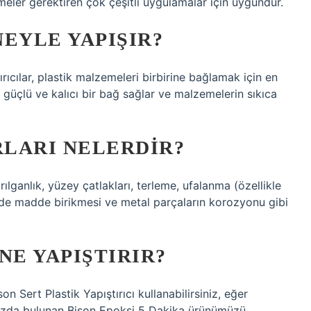
eler gerektiren çok çeşitli uygulamalar için uygundur.
NEYLE YAPIŞIR?
rıcılar, plastik malzemeleri birbirine bağlamak için en
ar güçlü ve kalıcı bir bağ sağlar ve malzemelerin sıkıca
LARI NELERDIR?
ılganlık, yüzey çatlakları, terleme, ufalanma (özellikle
yde madde birikmesi ve metal parçaların korozyonu gibi
 NE YAPIŞTIRIR?
n Sert Plastik Yapıştırıcı kullanabilirsiniz, eğer
ızda bulunan Bison Epoksi 5 Dakika ürünümüzü