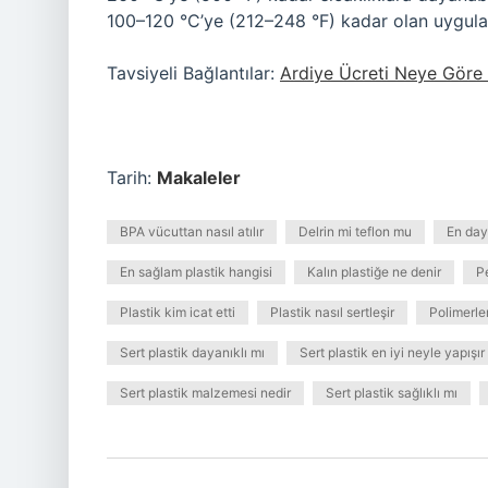
100–120 °C’ye (212–248 °F) kadar olan uygulam
Tavsiyeli Bağlantılar:
Ardiye Ücreti Neye Göre B
Tarih:
Makaleler
BPA vücuttan nasıl atılır
Delrin mi teflon mu
En daya
En sağlam plastik hangisi
Kalın plastiğe ne denir
Pe
Plastik kim icat etti
Plastik nasıl sertleşir
Polimerler
Sert plastik dayanıklı mı
Sert plastik en iyi neyle yapışır
Sert plastik malzemesi nedir
Sert plastik sağlıklı mı