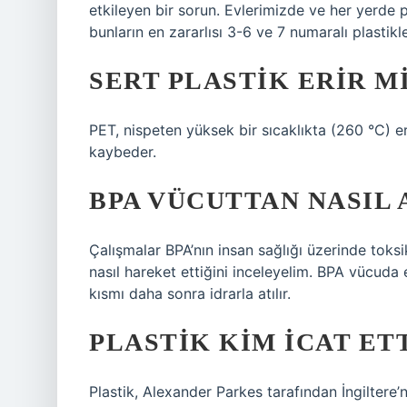
etkileyen bir sorun. Evlerimizde ve her yerde pl
bunların en zararlısı 3-6 ve 7 numaralı plastik
SERT PLASTIK ERIR M
PET, nispeten yüksek bir sıcaklıkta (260 °C) eri
kaybeder.
BPA VÜCUTTAN NASIL 
Çalışmalar BPA’nın insan sağlığı üzerinde toksi
nasıl hareket ettiğini inceleyelim. BPA vücuda 
kısmı daha sonra idrarla atılır.
PLASTIK KIM ICAT ET
Plastik, Alexander Parkes tarafından İngiltere’