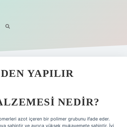
EDEN YAPILIR
ALZEMESI NEDIR?
omerleri azot içeren bir polimer grubunu ifade eder.
ıya sahiptir ve ayrıca yüksek mukavemete sahiptir. İyi