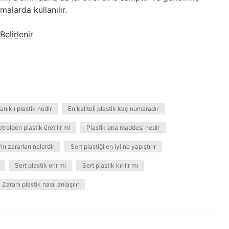
alarda kullanılır.
elirlenir
nıklı plastik nedir
En kaliteli plastik kaç numaradır
trolden plastik üretilir mi
Plastik ana maddesi nedir
in zararları nelerdir
Sert plastiği en iyi ne yapıştırır
Sert plastik erir mi
Sert plastik kırılır mı
Zararlı plastik nasıl anlaşılır