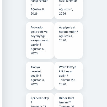
hangi renktir
nasıl tanımlar
?
?
Ağustos 6,
Ağustos 6,
2026
2026
Avokado
Az pişmiş et
çekirdeği ve
haram mıdır ?
zeytinyağı
Ağustos 4,
karışımı nasıl
2026
yapılır ?
Ağustos 5,
2026
Alanya
Word klavye
nereleri
kilidi nasıl
gezilir ?
açılır ?
Ağustos 3,
Temmuz 29,
2026
2026
Kpi nedir ekşi
Dilber Kürt
?
ismi mi ?
Temmuz 27,
Temmuz 25,