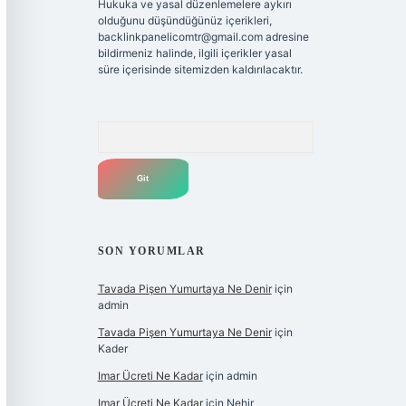
Hukuka ve yasal düzenlemelere aykırı
olduğunu düşündüğünüz içerikleri,
backlinkpanelicomtr@gmail.com
adresine
bildirmeniz halinde, ilgili içerikler yasal
süre içerisinde sitemizden kaldırılacaktır.
Arama
SON YORUMLAR
Tavada Pişen Yumurtaya Ne Denir
için
admin
Tavada Pişen Yumurtaya Ne Denir
için
Kader
Imar Ücreti Ne Kadar
için
admin
Imar Ücreti Ne Kadar
için
Nehir