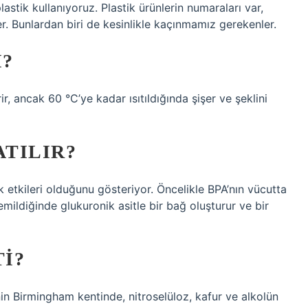
astik kullanıyoruz. Plastik ürünlerin numaraları var,
ler. Bunlardan biri de kesinlikle kaçınmamız gerekenler.
I?
r, ancak 60 °C’ye kadar ısıtıldığında şişer ve şeklini
ATILIR?
k etkileri olduğunu gösteriyor. Öncelikle BPA’nın vücutta
emildiğinde glukuronik asitle bir bağ oluşturur ve bir
TI?
nin Birmingham kentinde, nitroselüloz, kafur ve alkolün