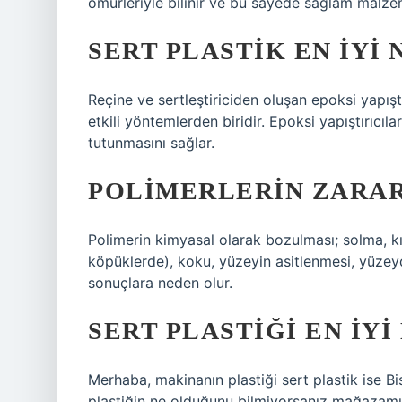
ömürleriyle bilinir ve bu sayede sağlam malzem
SERT PLASTIK EN IYI 
Reçine ve sertleştiriciden oluşan epoksi yapıştı
etkili yöntemlerden biridir. Epoksi yapıştırıcıl
tutunmasını sağlar.
POLIMERLERIN ZARAR
Polimerin kimyasal olarak bozulması; solma, kır
köpüklerde), koku, yüzeyin asitlenmesi, yüze
sonuçlara neden olur.
SERT PLASTIĞI EN IYI
Merhaba, makinanın plastiği sert plastik ise Biso
plastiğin ne olduğunu bilmiyorsanız mağazam