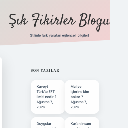
Şık Fikirler Blogu
Stilinle fark yaratan eğlenceli bilgiler!
https://hiltonbet-giris.c
SIDEBAR
SON YAZILAR
Kuveyt
Maliye
Türk’te EFT
işlerine kim
limiti nedir ?
bakar ?
Ağustos 7,
Ağustos 7,
2026
2026
Duygular
Kur’an insanı