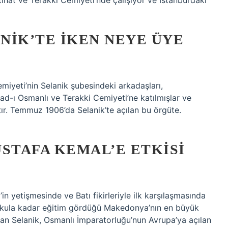
tihat ve Terakki Cemiyeti’nde çalışıyor ve İstanbul’daki
NIK’TE IKEN NEYE ÜYE
miyeti’nin Selanik şubesindeki arkadaşları,
had-ı Osmanlı ve Terakki Cemiyeti’ne katılmışlar ve
ır. Temmuz 1906’da Selanik’te açılan bu örgüte.
STAFA KEMAL’E ETKISI
 yetişmesinde ve Batı fikirleriyle ilk karşılaşmasında
lkokula kadar eğitim gördüğü Makedonya’nın en büyük
olan Selanik, Osmanlı İmparatorluğu’nun Avrupa’ya açılan