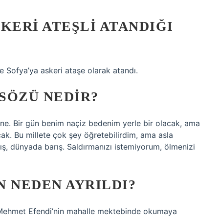
KERI ATEŞLI ATANDIĞI
 Sofya’ya askeri ataşe olarak atandı.
SÖZÜ NEDIR?
ene. Bir gün benim naçiz bedenim yerle bir olacak, ama
k. Bu millete çok şey öğretebilirdim, ama asla
ş, dünyada barış. Saldırmanızı istemiyorum, ölmenizi
N NEDEN AYRILDI?
 Mehmet Efendi’nin mahalle mektebinde okumaya