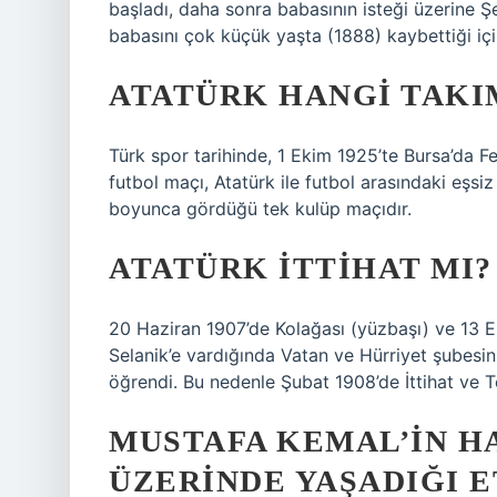
başladı, daha sonra babasının isteği üzerine 
babasını çok küçük yaşta (1888) kaybettiği iç
ATATÜRK HANGI TAKI
Türk spor tarihinde, 1 Ekim 1925’te Bursa’da 
futbol maçı, Atatürk ile futbol arasındaki eşsi
boyunca gördüğü tek kulüp maçıdır.
ATATÜRK ITTIHAT MI?
20 Haziran 1907’de Kolağası (yüzbaşı) ve 13 
Selanik’e vardığında Vatan ve Hürriyet şubesini
öğrendi. Bu nedenle Şubat 1908’de İttihat ve T
MUSTAFA KEMAL’IN HA
ÜZERINDE YAŞADIĞI E