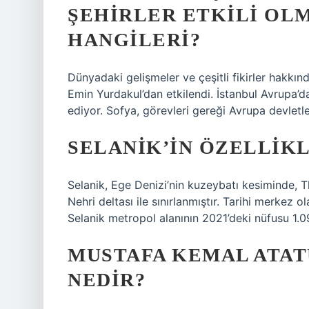
ŞEHIRLER ETKILI OL
HANGILERI?
Dünyadaki gelişmeler ve çeşitli fikirler hakkı
Emin Yurdakul’dan etkilendi. İstanbul Avrupa’da
ediyor. Sofya, görevleri gereği Avrupa devletler
SELANIK’IN ÖZELLIK
Selanik, Ege Denizi’nin kuzeybatı kesiminde, T
Nehri deltası ile sınırlanmıştır. Tarihi merkez 
Selanik metropol alanının 2021’deki nüfusu 1.09
MUSTAFA KEMAL ATAT
NEDIR?