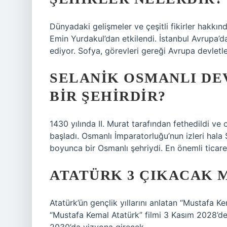
Dünyadaki gelişmeler ve çeşitli fikirler hakkı
Emin Yurdakul’dan etkilendi. İstanbul Avrupa’da
ediyor. Sofya, görevleri gereği Avrupa devletler
SELANIK OSMANLI DE
BIR ŞEHIRDIR?
1430 yılında II. Murat tarafından fethedildi 
başladı. Osmanlı İmparatorluğu’nun izleri hala 
boyunca bir Osmanlı şehriydi. En önemli ticaret
ATATÜRK 3 ÇIKACAK M
Atatürk’ün gençlik yıllarını anlatan “Mustafa Ke
“Mustafa Kemal Atatürk” filmi 3 Kasım 2028’de,