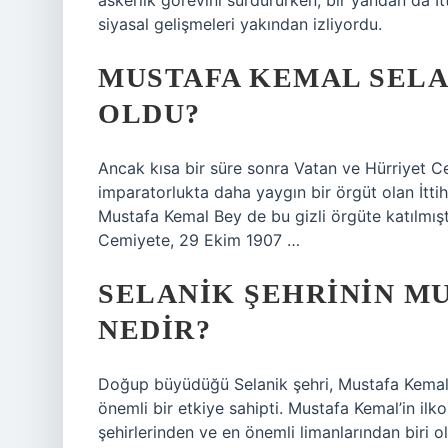
askerlik görevini sürdürürken, bir yandan da İt
siyasal gelişmeleri yakından izliyordu.
MUSTAFA KEMAL SELA
OLDU?
Ancak kısa bir süre sonra Vatan ve Hürriyet Ce
imparatorlukta daha yaygın bir örgüt olan İtti
Mustafa Kemal Bey de bu gizli örgüte katılmışt
Cemiyete, 29 Ekim 1907 …
SELANIK ŞEHRININ MU
NEDIR?
Doğup büyüdüğü Selanik şehri, Mustafa Kemal’in
önemli bir etkiye sahipti. Mustafa Kemal’in i
şehirlerinden ve en önemli limanlarından biri 