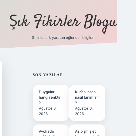
Şık Fikirler Blogu
Stilinle fark yaratan eğlenceli bilgiler!
https://hiltonbet-giris.c
SIDEBAR
SON YAZILAR
Duygular
Kur’an insanı
hangi renktir
nasıl tanımlar
?
?
Ağustos 6,
Ağustos 6,
2026
2026
Avokado
Az pişmiş et