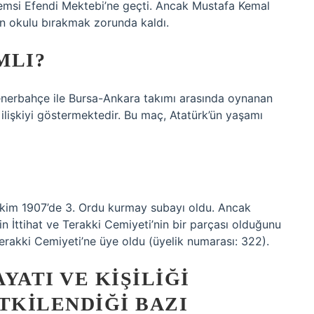
Şemsi Efendi Mektebi’ne geçti. Ancak Mustafa Kemal
in okulu bırakmak zorunda kaldı.
MLI?
Fenerbahçe ile Bursa-Ankara takımı arasında oynanan
z ilişkiyi göstermektedir. Bu maç, Atatürk’ün yaşamı
Ekim 1907’de 3. Ordu kurmay subayı oldu. Ancak
n İttihat ve Terakki Cemiyeti’nin bir parçası olduğunu
erakki Cemiyeti’ne üye oldu (üyelik numarası: 322).
YATI VE KIŞILIĞI
TKILENDIĞI BAZI