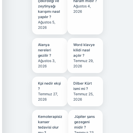
çekirdeği ve
haram mıdır ?
zeytinyağı
Ağustos 4,
karışımı nasıl
2026
yapılır ?
Ağustos 5,
2026
Alanya
Word klavye
nereleri
kilidi nasıl
gezilir ?
açılır ?
Ağustos 3,
Temmuz 29,
2026
2026
Kpi nedir ekşi
Dilber Kürt
?
ismi mi ?
Temmuz 27,
Temmuz 25,
2026
2026
Kemoterapisiz
Jüpiter şans
kanser
gezegeni
tedavisi olur
midir ?
mu ?
Temmuz 23,