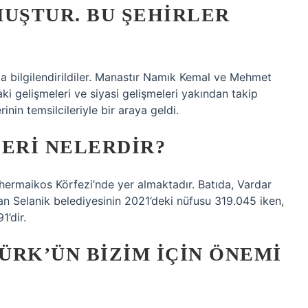
MUŞTUR. BU ŞEHIRLER
nda bilgilendirildiler. Manastır Namık Kemal ve Mehmet
ki gelişmeleri ve siyasi gelişmeleri yakından takip
inin temsilcileriyle bir araya geldi.
LERI NELERDIR?
hermaikos Körfezi’nde yer almaktadır. Batıda, Vardar
olan Selanik belediyesinin 2021’deki nüfusu 319.045 iken,
1’dir.
ÜRK’ÜN BIZIM IÇIN ÖNEMI