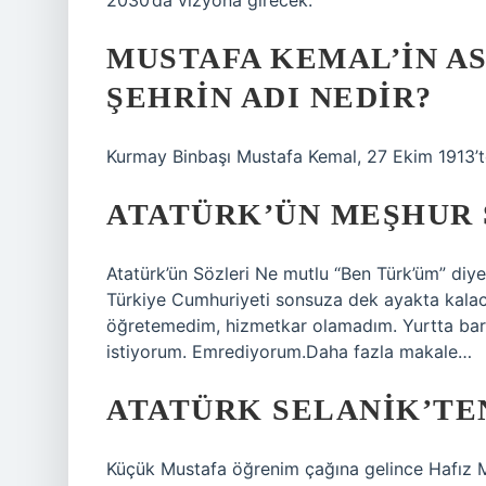
2030’da vizyona girecek.
MUSTAFA KEMAL’IN AS
ŞEHRIN ADI NEDIR?
Kurmay Binbaşı Mustafa Kemal, 27 Ekim 1913’te
ATATÜRK’ÜN MEŞHUR 
Atatürk’ün Sözleri Ne mutlu “Ben Türk’üm” diy
Türkiye Cumhuriyeti sonsuza dek ayakta kalaca
öğretemedim, hizmetkar olamadım. Yurtta barı
istiyorum. Emrediyorum.Daha fazla makale…
ATATÜRK SELANIK’TE
Küçük Mustafa öğrenim çağına gelince Hafız