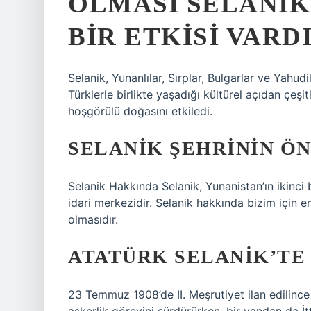
OLMASI SELANIK
BIR ETKISI VARD
Selanik, Yunanlılar, Sırplar, Bulgarlar ve Yahudi
Türklerle birlikte yaşadığı kültürel açıdan çeşitl
hoşgörülü doğasını etkiledi.
SELANIK ŞEHRININ ÖN
Selanik Hakkında Selanik, Yunanistan’ın ikinci
idari merkezidir. Selanik hakkında bizim için 
olmasıdır.
ATATÜRK SELANIK’TE 
23 Temmuz 1908’de II. Meşrutiyet ilan edilince