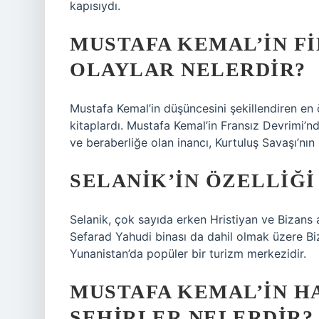
kapısıydı.
MUSTAFA KEMAL’IN FI
OLAYLAR NELERDIR?
Mustafa Kemal’in düşüncesini şekillendiren en
kitaplardı. Mustafa Kemal’in Fransız Devrimi’nden
ve beraberliğe olan inancı, Kurtuluş Savaşı’nın
SELANIK’IN ÖZELLIĞI
Selanik, çok sayıda erken Hristiyan ve Bizans 
Sefarad Yahudi binası da dahil olmak üzere Biz
Yunanistan’da popüler bir turizm merkezidir.
MUSTAFA KEMAL’IN H
ŞEHIRLER NELERDIR?