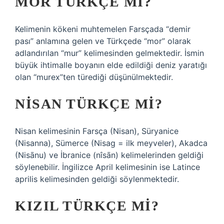
MOR TÜRKÇE MI?
Kelimenin kökeni muhtemelen Farsçada “demir
pası” anlamına gelen ve Türkçede “mor” olarak
adlandırılan “mur” kelimesinden gelmektedir. İsmin
büyük ihtimalle boyanın elde edildiği deniz yaratığı
olan “murex”ten türediği düşünülmektedir.
NISAN TÜRKÇE MI?
Nisan kelimesinin Farsça (Nisan), Süryanice
(Nisanna), Sümerce (Nisag = ilk meyveler), Akadca
(Nisānu) ve İbranice (nîsān) kelimelerinden geldiği
söylenebilir. İngilizce April kelimesinin ise Latince
aprilis kelimesinden geldiği söylenmektedir.
KIZIL TÜRKÇE MI?