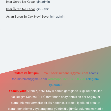
Imar Ücreti Ne Kadar
için
admin
Imar Ücreti Ne Kadar
için
Nehir
Aslan Burcu En Çok Neyi Sever
için
admin
is.com/
betexper güvenilir mi
elexbetgiris.org
Reklam ve İletişim:
E-mail:
backlinkpaneli@gmail.com
Teams:
forumhizmeti@gmail.com
Whatsapp: 0262 606 0 726
Telegram:
@karabul
Yasal Uyarı:
Sitemiz, 5651 Sayılı Kanun gereğince Bilgi Teknolojileri
ve İletişim Kurumu (BTK) tarafından onaylanmış bir Yer Sağlayıcı
olarak hizmet vermektedir. Bu nedenle, sitedeki içerikleri proaktif
olarak denetleme veya araştırma yükümlülüğümüz bulunmamaktadır.