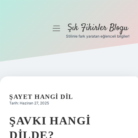
Şık Fikirler Blogu
menüyü
aç
Stilinle fark yaratan eğlenceli bilgiler!
Anasayfa
Gizlilik Politikası
Yasal Uyarı
Hakkımızda
ŞAYET HANGI DIL
Tarih: Haziran 27, 2025
ŞAVKI HANGI
DILDE?