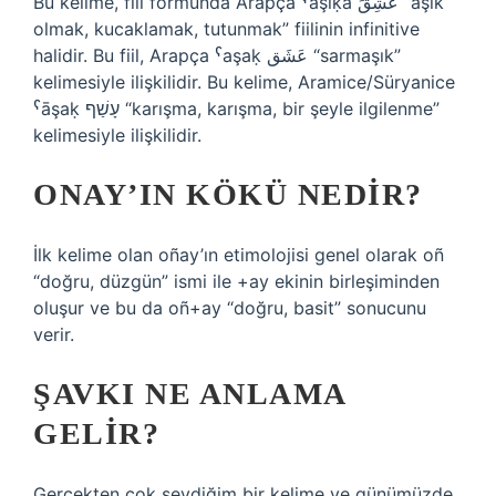
Bu kelime, fiil formunda Arapça ˁaşiḳa عَشِقَ “aşık
olmak, kucaklamak, tutunmak” fiilinin infinitive
halidir. Bu fiil, Arapça ˁaşaḳ عَشَق “sarmaşık”
kelimesiyle ilişkilidir. Bu kelime, Aramice/Süryanice
ˁāşaḳ עָשַׁף “karışma, karışma, bir şeyle ilgilenme”
kelimesiyle ilişkilidir.
ONAY’IN KÖKÜ NEDIR?
İlk kelime olan oñay’ın etimolojisi genel olarak oñ
“doğru, düzgün” ismi ile +ay ekinin birleşiminden
oluşur ve bu da oñ+ay “doğru, basit” sonucunu
verir.
ŞAVKI NE ANLAMA
GELIR?
Gerçekten çok sevdiğim bir kelime ve günümüzde