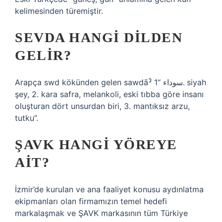
kelimesinden türemiştir.
SEVDA HANGI DILDEN
GELIR?
Arapça swd kökünden gelen sawdāˀ سوداء “1. siyah
şey, 2. kara safra, melankoli, eski tıbba göre insanı
oluşturan dört unsurdan biri, 3. mantıksız arzu,
tutku”.
ŞAVK HANGI YÖREYE
AIT?
İzmir’de kurulan ve ana faaliyet konusu aydınlatma
ekipmanları olan firmamızın temel hedefi
markalaşmak ve ŞAVK markasının tüm Türkiye