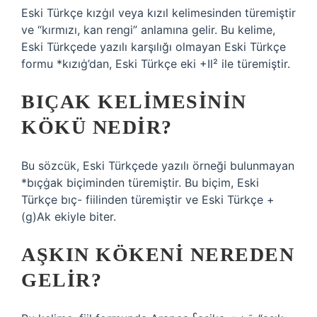
Eski Türkçe kızġıl veya kızıl kelimesinden türemiştir
ve “kırmızı, kan rengi” anlamına gelir. Bu kelime,
Eski Türkçede yazılı karşılığı olmayan Eski Türkçe
formu *kızıġ’dan, Eski Türkçe eki +Il² ile türemiştir.
BIÇAK KELIMESININ
KÖKÜ NEDIR?
Bu sözcük, Eski Türkçede yazılı örneği bulunmayan
*bıçġak biçiminden türemiştir. Bu biçim, Eski
Türkçe bıç- fiilinden türemiştir ve Eski Türkçe +
(g)Ak ekiyle biter.
AŞKIN KÖKENI NEREDEN
GELIR?