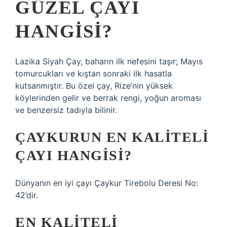
GÜZEL ÇAYI
HANGISI?
Lazika Siyah Çay, baharın ilk nefesini taşır; Mayıs
tomurcukları ve kıştan sonraki ilk hasatla
kutsanmıştır. Bu özel çay, Rize’nin yüksek
köylerinden gelir ve berrak rengi, yoğun aroması
ve benzersiz tadıyla bilinir.
ÇAYKURUN EN KALITELI
ÇAYI HANGISI?
Dünyanın en iyi çayı Çaykur Tirebolu Deresi No:
42’dir.
EN KALITELI