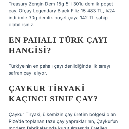
Treasury Zengin Dem 15g 5’li 30’lu demlik poşet
çay. Ofçay Legendary Black Filiz 15 483 TL, %24
indirimle 30g demlik poşet çaya 142 TL sahip
olabilirsiniz.
EN PAHALI TÜRK ÇAYI
HANGISI?
Türkiye’nin en pahalı çayı denildiğinde ilk sırayı
safran çayı alıyor.
ÇAYKUR TIRYAKI
KAÇINCI SINIF ÇAY?
Çaykur Tiryaki, ülkemizin çay üretim bölgesi olan
Rize’de toplanan taze çay yapraklarının, Çaykur’un
modern fabrikalarında kurutulmasıyla üretilen