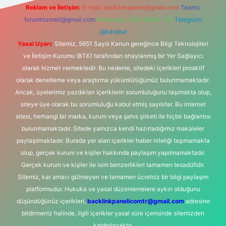
Reklam ve İletişim:
E-mail:
backlinkpaneli@gmail.com
Teams:
forumhizmeti@gmail.com
Whatsapp: 0262 606 0 726
Telegram:
@karabul
Yasal Uyarı:
Sitemiz, 5651 Sayılı Kanun gereğince Bilgi Teknolojileri
ve İletişim Kurumu (BTK) tarafından onaylanmış bir Yer Sağlayıcı
olarak hizmet vermektedir. Bu nedenle, sitedeki içerikleri proaktif
olarak denetleme veya araştırma yükümlülüğümüz bulunmamaktadır.
Ancak, üyelerimiz yazdıkları içeriklerin sorumluluğunu taşımakta olup,
siteye üye olarak bu sorumluluğu kabul etmiş sayılırlar. Bu internet
sitesi, herhangi bir marka, kurum veya şahıs şirketi ile hiçbir bağlantısı
bulunmamaktadır. Sitede yalnızca kendi hazırladığımız makaleler
paylaşılmaktadır. Burada yer alan içerikler haber niteliği taşımamakta
olup, gerçek kurum ve kişiler hakkında paylaşım yapılmamaktadır.
Gerçek kurum ve kişiler ile isim benzerlikleri tamamen tesadüfidir.
Sitemiz, kar amacı gütmeyen ve tamamen ücretsiz bir bilgi paylaşım
platformudur. Hukuka ve yasal düzenlemelere aykırı olduğunu
düşündüğünüz içerikleri,
backlinkpanelicomtr@gmail.com
adresine
bildirmeniz halinde, ilgili içerikler yasal süre içerisinde sitemizden
kaldırılacaktır.