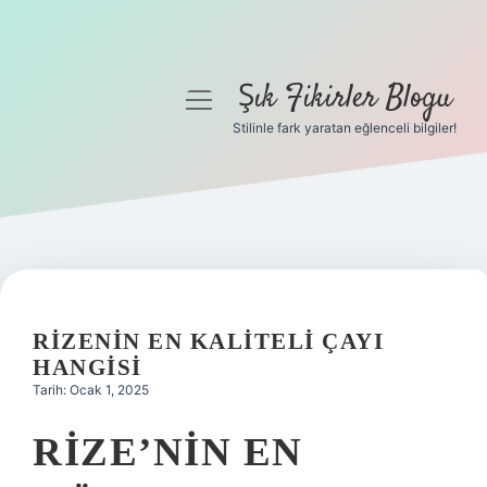
Şık Fikirler Blogu
menüyü
aç
Stilinle fark yaratan eğlenceli bilgiler!
Anasayfa
Gizlilik Politikası
Yasal Uyarı
Hakkımızda
RIZENIN EN KALITELI ÇAYI
HANGISI
Tarih: Ocak 1, 2025
RIZE’NIN EN