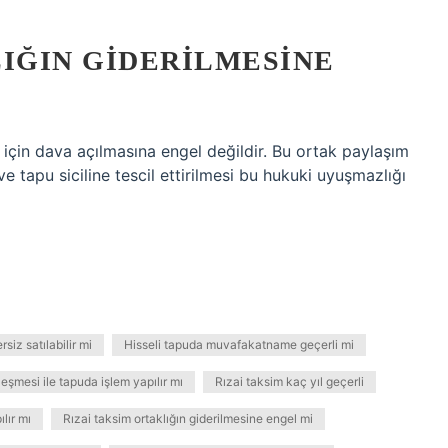
LIĞIN GIDERILMESINE
 için dava açılmasına engel değildir. Bu ortak paylaşım
tapu siciline tescil ettirilmesi bu hukuki uyuşmazlığı
siz satılabilir mi
Hisseli tapuda muvafakatname geçerli mi
eşmesi ile tapuda işlem yapılır mı
Rızai taksim kaç yıl geçerli
lır mı
Rızai taksim ortaklığın giderilmesine engel mi