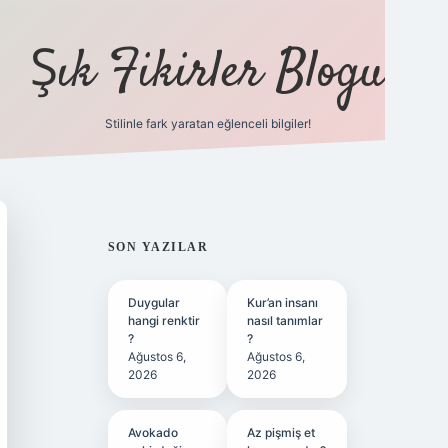
Şık Fikirler Blogu
Stilinle fark yaratan eğlenceli bilgiler!
https://hiltonbet-giris.c
SIDEBAR
SON YAZILAR
Duygular
Kur’an insanı
hangi renktir
nasıl tanımlar
?
?
Ağustos 6,
Ağustos 6,
2026
2026
Avokado
Az pişmiş et