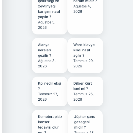
çekirdeği ve
haram mıdır ?
zeytinyağı
Ağustos 4,
karışımı nasıl
2026
yapılır ?
Ağustos 5,
2026
Alanya
Word klavye
nereleri
kilidi nasıl
gezilir ?
açılır ?
Ağustos 3,
Temmuz 29,
2026
2026
Kpi nedir ekşi
Dilber Kürt
?
ismi mi ?
Temmuz 27,
Temmuz 25,
2026
2026
Kemoterapisiz
Jüpiter şans
kanser
gezegeni
tedavisi olur
midir ?
mu ?
Temmuz 23,