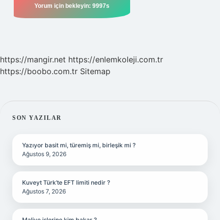
https://mangir.net
https://enlemkoleji.com.tr
https://boobo.com.tr
Sitemap
SIDEBAR
SON YAZILAR
Yazıyor basit mi, türemiş mi, birleşik mi ?
Ağustos 9, 2026
Kuveyt Türk’te EFT limiti nedir ?
Ağustos 7, 2026
Maliye işlerine kim bakar ?