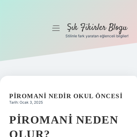
Şık Fikirler Blogu
menüyü
aç
Stilinle fark yaratan eğlenceli bilgiler!
Anasayfa
Gizlilik Politikası
Yasal Uyarı
Hakkımızda
PIROMANI NEDIR OKUL ÖNCESI
Tarih: Ocak 3, 2025
PIROMANI NEDEN
OLUR?