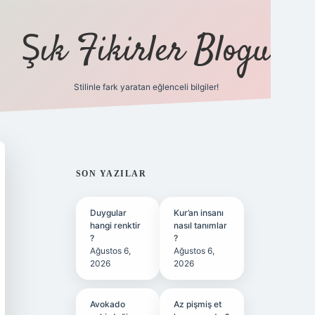
Şık Fikirler Blogu
Stilinle fark yaratan eğlenceli bilgiler!
https://hiltonbet-giris.c
SIDEBAR
SON YAZILAR
Duygular
Kur’an insanı
hangi renktir
nasıl tanımlar
?
?
Ağustos 6,
Ağustos 6,
2026
2026
Avokado
Az pişmiş et