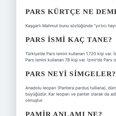
PARS KÜRTÇE NE DEM
Kaşgarlı Mahmut bunu sözlüğünde “yırtıcı hayv
PARS ISMI KAÇ TANE?
Türkiye’de Pars ismini kullanan 1.720 kişi var. 
Pars ismini kullanan 78 kişi var. İzmir’de Pars i
PARS NEYI SIMGELER?
Anadolu leoparı (Pantera pardus tulliana), düny
büyüğüdür. Kar leoparı ve panter olarak da ad
olmuştur.
PAMIR ANLAMI NE?