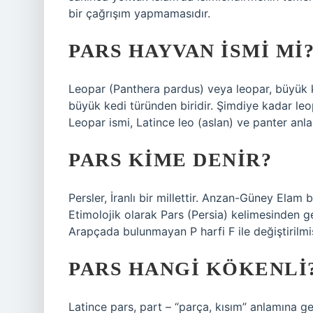
bir çağrışım yapmamasıdır.
PARS HAYVAN ISMI MI
Leopar (Panthera pardus) veya leopar, büyük ke
büyük kedi türünden biridir. Şimdiye kadar leo
Leopar ismi, Latince leo (aslan) ve panter anla
PARS KIME DENIR?
Persler, İranlı bir millettir. Anzan-Güney Elam 
Etimolojik olarak Pars (Persia) kelimesinden ge
Arapçada bulunmayan P harfi F ile değiştirilmiş
PARS HANGI KÖKENLI
Latince pars, part – “parça, kısım” anlamına gel