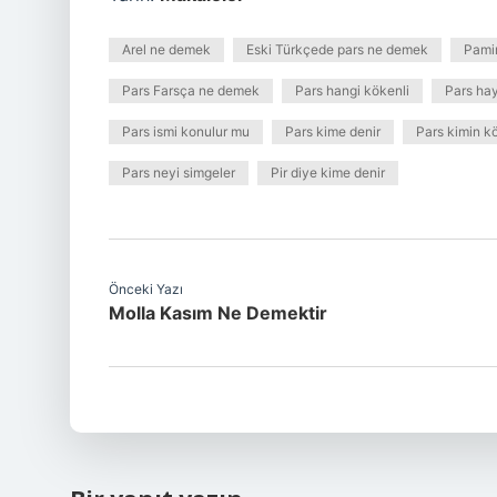
Arel ne demek
Eski Türkçede pars ne demek
Pamir
Pars Farsça ne demek
Pars hangi kökenli
Pars hay
Pars ismi konulur mu
Pars kime denir
Pars kimin k
Pars neyi simgeler
Pir diye kime denir
Önceki Yazı
Molla Kasım Ne Demektir