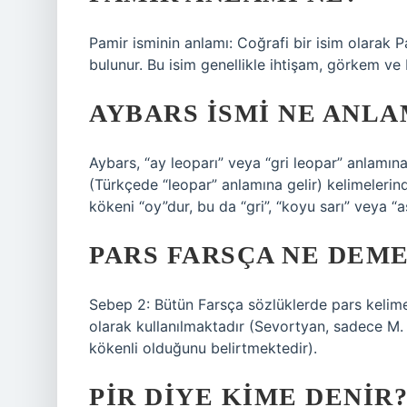
Pamir isminin anlamı: Coğrafi bir isim olarak P
bulunur. Bu isim genellikle ihtişam, görkem ve büy
AYBARS ISMI NE ANLA
Aybars, “ay leoparı” veya “gri leopar” anlamına
(Türkçede “leopar” anlamına gelir) kelimelerind
kökeni “oy”dur, bu da “gri”, “koyu sarı” veya “a
PARS FARSÇA NE DEM
Sebep 2: Bütün Farsça sözlüklerde pars kelim
olarak kullanılmaktadır (Sevortyan, sadece M.
kökenli olduğunu belirtmektedir).
PIR DIYE KIME DENIR