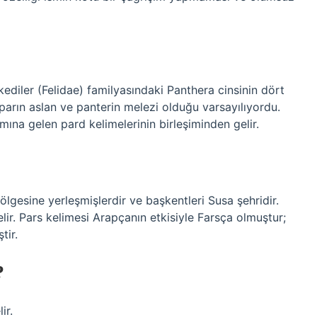
?
diler (Felidae) familyasındaki Panthera cinsinin dört
parın aslan ve panterin melezi olduğu varsayılıyordu.
mına gelen pard kelimelerinin birleşiminden gelir.
bölgesine yerleşmişlerdir ve başkentleri Susa şehridir.
lir. Pars kelimesi Arapçanın etkisiyle Farsça olmuştur;
tir.
?
ir.