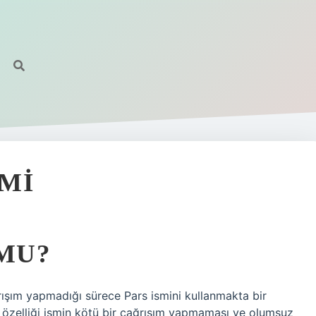
 MI
 MU?
rışım yapmadığı sürece Pars ismini kullanmakta bir
l özelliği ismin kötü bir çağrışım yapmaması ve olumsuz