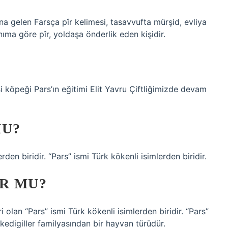
ına gelen Farsça pîr kelimesi, tasavvufta mürşid, evliya
anıma göre pîr, yoldaşa önderlik eden kişidir.
 köpeği Pars’ın eğitimi Elit Yavru Çiftliğimizde devam
MU?
den biridir. “Pars” ismi Türk kökenli isimlerden biridir.
R MU?
 olan “Pars” ismi Türk kökenli isimlerden biridir. “Pars”
 kedigiller familyasından bir hayvan türüdür.