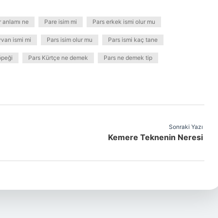
 anlamı ne
Pare isim mi
Pars erkek ismi olur mu
van ismi mi
Pars isim olur mu
Pars ismi kaç tane
öpeği
Pars Kürtçe ne demek
Pars ne demek tip
Sonraki Yazı
Kemere Teknenin Neresi