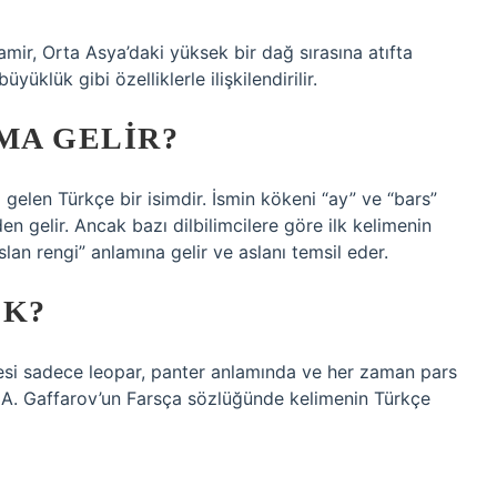
amir, Orta Asya’daki yüksek bir dağ sırasına atıfta
üklük gibi özelliklerle ilişkilendirilir.
MA GELIR?
 gelen Türkçe bir isimdir. İsmin kökeni “ay” ve “bars”
en gelir. Ancak bazı dilbilimcilere göre ilk kelimenin
slan rengi” anlamına gelir ve aslanı temsil eder.
EK?
esi sadece leopar, panter anlamında ve her zaman pars
 A. Gaffarov’un Farsça sözlüğünde kelimenin Türkçe
?