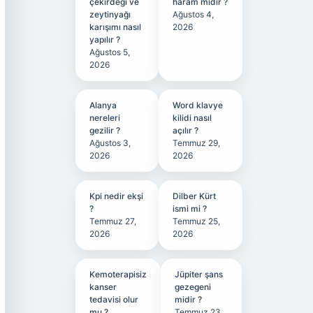
çekirdeği ve
haram mıdır ?
zeytinyağı
Ağustos 4,
karışımı nasıl
2026
yapılır ?
Ağustos 5,
2026
Alanya
Word klavye
nereleri
kilidi nasıl
gezilir ?
açılır ?
Ağustos 3,
Temmuz 29,
2026
2026
Kpi nedir ekşi
Dilber Kürt
?
ismi mi ?
Temmuz 27,
Temmuz 25,
2026
2026
Kemoterapisiz
Jüpiter şans
kanser
gezegeni
tedavisi olur
midir ?
mu ?
Temmuz 23,