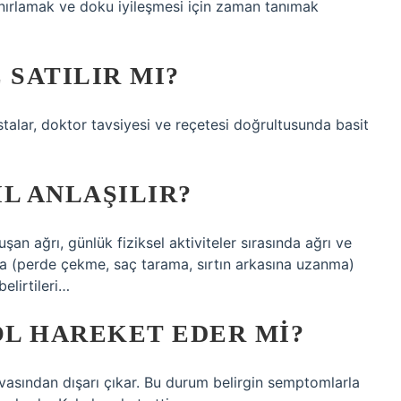
ınırlamak ve doku iyileşmesi için zaman tanımak
 SATILIR MI?
stalar, doktor tavsiyesi ve reçetesi doğrultusunda basit
L ANLAŞILIR?
şan ağrı, günlük fiziksel aktiviteler sırasında ağrı ve
kla (perde çekme, saç tarama, sırtın arkasına uzanma)
elirtileri…
L HAREKET EDER MI?
asından dışarı çıkar. Bu durum belirgin semptomlarla