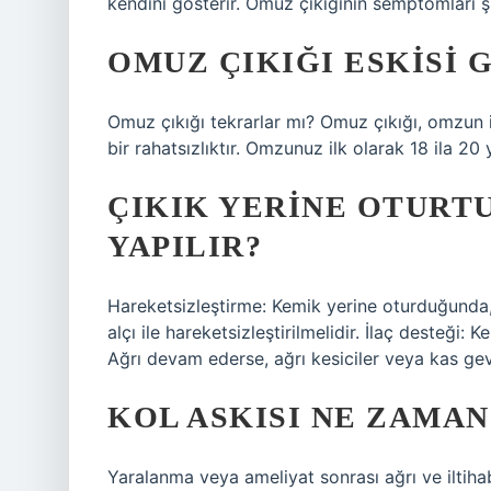
kendini gösterir. Omuz çıkığının semptomları ş
OMUZ ÇIKIĞI ESKISI 
Omuz çıkığı tekrarlar mı? Omuz çıkığı, omzun il
bir rahatsızlıktır. Omzunuz ilk olarak 18 ila 20
ÇIKIK YERINE OTURT
YAPILIR?
Hareketsizleştirme: Kemik yerine oturduğunda,
alçı ile hareketsizleştirilmelidir. İlaç desteği: K
Ağrı devam ederse, ağrı kesiciler veya kas gevşe
KOL ASKISI NE ZAMAN
Yaralanma veya ameliyat sonrası ağrı ve iltiha