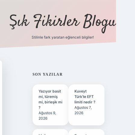
Şık Fikirler Blogu
Stilinle fark yaratan eğlenceli bilgiler!
https://hiltonbet-giris.c
SIDEBAR
SON YAZILAR
Yazıyor basit
Kuveyt
mi, türemiş
Türk’te EFT
mi, birleşik mi
limiti nedir ?
?
Ağustos 7,
Ağustos 9,
2026
2026