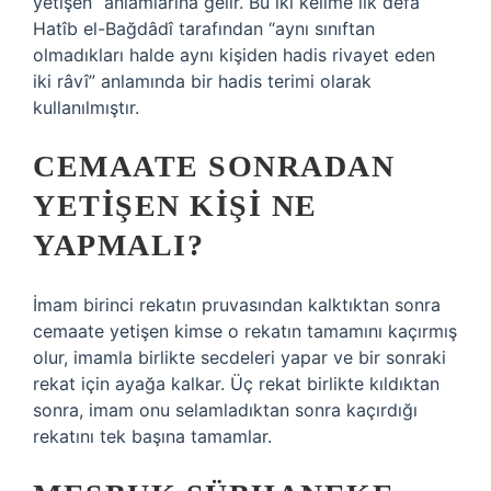
yetişen” anlamlarına gelir. Bu iki kelime ilk defa
Hatîb el-Bağdâdî tarafından “aynı sınıftan
olmadıkları halde aynı kişiden hadis rivayet eden
iki râvî” anlamında bir hadis terimi olarak
kullanılmıştır.
CEMAATE SONRADAN
YETIŞEN KIŞI NE
YAPMALI?
İmam birinci rekatın pruvasından kalktıktan sonra
cemaate yetişen kimse o rekatın tamamını kaçırmış
olur, imamla birlikte secdeleri yapar ve bir sonraki
rekat için ayağa kalkar. Üç rekat birlikte kıldıktan
sonra, imam onu ​​selamladıktan sonra kaçırdığı
rekatını tek başına tamamlar.