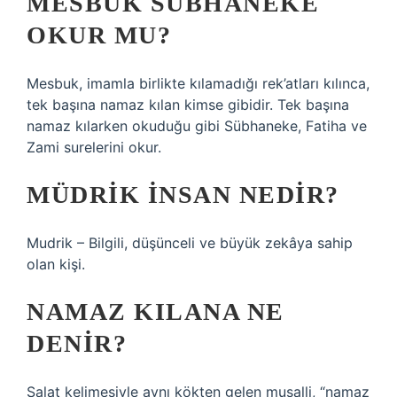
MESBUK SÜBHANEKE
OKUR MU?
Mesbuk, imamla birlikte kılamadığı rek’atları kılınca,
tek başına namaz kılan kimse gibidir. Tek başına
namaz kılarken okuduğu gibi Sübhaneke, Fatiha ve
Zami surelerini okur.
MÜDRIK INSAN NEDIR?
Mudrik – Bilgili, düşünceli ve büyük zekâya sahip
olan kişi.
NAMAZ KILANA NE
DENIR?
Salat kelimesiyle aynı kökten gelen musalli, “namaz