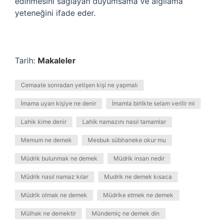
edinmesini sağlayan duyumsama ve algılama
yeteneğini ifade eder.
Tarih:
Makaleler
Cemaate sonradan yetişen kişi ne yapmalı
İmama uyan kişiye ne denir
İmamla birlikte selam verilir mi
Lahik kime denir
Lahik namazını nasıl tamamlar
Memum ne demek
Mesbuk sübhaneke okur mu
Müdrik bulunmak ne demek
Müdrik insan nedir
Müdrik nasıl namaz kılar
Mudrik ne demek kısaca
Müdrik olmak ne demek
Müdrike etmek ne demek
Mülhak ne demektir
Mündemiç ne demek din