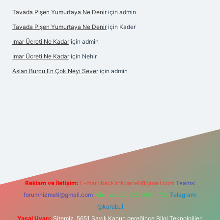
Tavada Pişen Yumurtaya Ne Denir
için
admin
Tavada Pişen Yumurtaya Ne Denir
için
Kader
Imar Ücreti Ne Kadar
için
admin
Imar Ücreti Ne Kadar
için
Nehir
Aslan Burcu En Çok Neyi Sever
için
admin
is.com/
betexper güvenilir mi
elexbetgiris.org
Reklam ve İletişim:
E-mail:
backlinkpaneli@gmail.com
Teams:
forumhizmeti@gmail.com
Whatsapp: 0262 606 0 726
Telegram:
@karabul
Yasal Uyarı:
Sitemiz, 5651 Sayılı Kanun gereğince Bilgi Teknolojileri