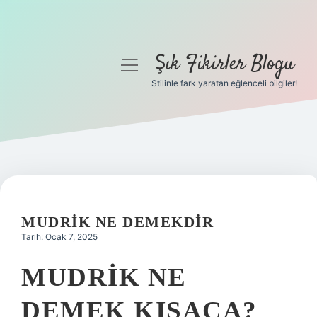
Şık Fikirler Blogu
menüyü
aç
Stilinle fark yaratan eğlenceli bilgiler!
Anasayfa
Gizlilik Politikası
Yasal Uyarı
Hakkımızda
MUDRIK NE DEMEKDIR
Tarih: Ocak 7, 2025
MUDRIK NE
DEMEK KISACA?