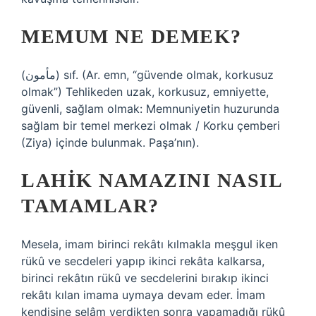
MEMUM NE DEMEK?
(ﻣﺄﻣﻮﻥ) sıf. (Ar. emn, “güvende olmak, korkusuz
olmak”) Tehlikeden uzak, korkusuz, emniyette,
güvenli, sağlam olmak: Memnuniyetin huzurunda
sağlam bir temel merkezi olmak / Korku çemberi
(Ziya) içinde bulunmak. Paşa’nın).
LAHIK NAMAZINI NASIL
TAMAMLAR?
Mesela, imam birinci rekâtı kılmakla meşgul iken
rükû ve secdeleri yapıp ikinci rekâta kalkarsa,
birinci rekâtın rükû ve secdelerini bırakıp ikinci
rekâtı kılan imama uymaya devam eder. İmam
kendisine selâm verdikten sonra yapamadığı rükû