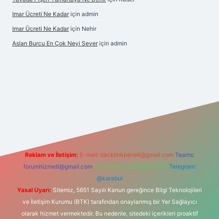
Imar Ücreti Ne Kadar
için
admin
Imar Ücreti Ne Kadar
için
Nehir
Aslan Burcu En Çok Neyi Sever
için
admin
iris.com/
betexper güvenilir mi
elexbetgiris.org
Reklam ve İletişim:
E-mail:
backlinkpaneli@gmail.com
Teams:
forumhizmeti@gmail.com
Whatsapp: 0262 606 0 726
Telegram:
@karabul
Yasal Uyarı:
Sitemiz, 5651 Sayılı Kanun gereğince Bilgi Teknolojileri
ve İletişim Kurumu (BTK) tarafından onaylanmış bir Yer Sağlayıcı
olarak hizmet vermektedir. Bu nedenle, sitedeki içerikleri proaktif