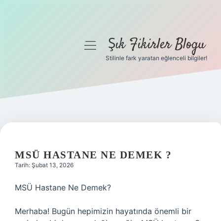
Şık Fikirler Blogu
menüyü
aç
Stilinle fark yaratan eğlenceli bilgiler!
Anasayfa
Gizlilik Politikası
Yasal Uyarı
Hakkımızda
MSÜ HASTANE NE DEMEK ?
Tarih: Şubat 13, 2026
MSÜ Hastane Ne Demek?
Merhaba! Bugün hepimizin hayatında önemli bir