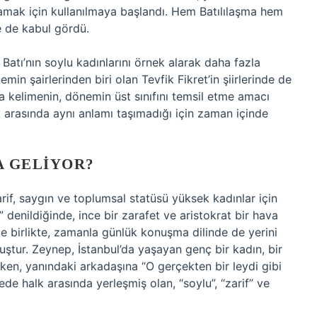
amak için kullanılmaya başlandı. Hem Batılılaşma hem
de de kabul gördü.
Batı’nın soylu kadınlarını örnek alarak daha fazla
in şairlerinden biri olan Tevfik Fikret’in şiirlerinde de
ada kelimenin, dönemin üst sınıfını temsil etme amacı
 arasında aynı anlamı taşımadığı için zaman içinde
A GELIYOR?
rif, saygın ve toplumsal statüsü yüksek kadınlar için
denildiğinde, ince bir zarafet ve aristokrat bir hava
yle birlikte, zamanla günlük konuşma dilinde de yerini
ştur. Zeynep, İstanbul’da yaşayan genç bir kadın, bir
ken, yanındaki arkadaşına “O gerçekten bir leydi gibi
de halk arasında yerleşmiş olan, “soylu”, “zarif” ve