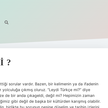
https://
I ?
tiği sorular vardır. Bazen, bir kelimenin ya da ifadenin
 yolculuğa çıkmış oluruz. “Leydi Türkçe mi?” diye
ize de bir anda çıkageldi, değil mi? Hepimizin zaman
ğimiz gibi değil de başka bir kültürden karışmış olabilir.
n, birlikte bu sorunun peşine düşelim ve tarihin izlerini