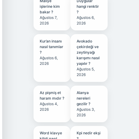
Maliye
Duygular
işlerine kim
hangi renktir
bakar ?
?
Ağustos 7,
Ağustos 6,
2026
2026
Kur’an insanı
Avokado
nasıl tanımlar
çekirdeği ve
?
zeytinyağı
Ağustos 6,
karışımı nasıl
2026
yapılır ?
Ağustos 5,
2026
Az pişmiş et
Alanya
haram mıdır ?
nereleri
Ağustos 4,
gezilir ?
2026
Ağustos 3,
2026
Word klavye
Kpi nedir ekşi
kilidi nasıl
?