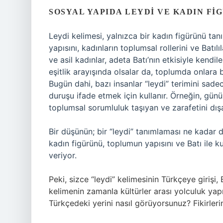
SOSYAL YAPIDA LEYDI VE KADIN FI
Leydi kelimesi, yalnızca bir kadın figürünü 
yapısını, kadınların toplumsal rollerini ve Batıl
ve asil kadınlar, adeta Batı’nın etkisiyle kendil
eşitlik arayışında olsalar da, toplumda onlara 
Bugün dahi, bazı insanlar “leydi” terimini sade
duruşu ifade etmek için kullanır. Örneğin, günü
toplumsal sorumluluk taşıyan ve zarafetini dışa
Bir düşünün; bir “leydi” tanımlaması ne kadar d
kadın figürünü, toplumun yapısını ve Batı ile k
veriyor.
Peki, sizce “leydi” kelimesinin Türkçeye girişi,
kelimenin zamanla kültürler arası yolculuk ya
Türkçedeki yerini nasıl görüyorsunuz? Fikirlerin