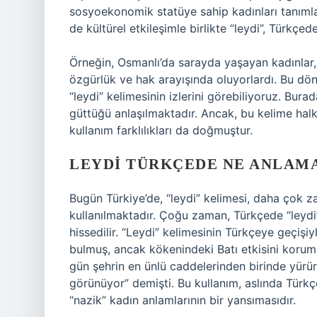
sosyoekonomik statüye sahip kadınları tanıml
de kültürel etkileşimle birlikte “leydi”, Türkçe
Örneğin, Osmanlı’da sarayda yaşayan kadınlar, 
özgürlük ve hak arayışında oluyorlardı. Bu dönem
“leydi” kelimesinin izlerini görebiliyoruz. Bur
güttüğü anlaşılmaktadır. Ancak, bu kelime halk
kullanım farklılıkları da doğmuştur.
LEYDI TÜRKÇEDE NE ANLAM
Bugün Türkiye’de, “leydi” kelimesi, daha çok za
kullanılmaktadır. Çoğu zaman, Türkçede “leydi” 
hissedilir. “Leydi” kelimesinin Türkçeye geçişi
bulmuş, ancak kökenindeki Batı etkisini korumu
gün şehrin en ünlü caddelerinden birinde yürür
görünüyor” demişti. Bu kullanım, aslında Türkçe
“nazik” kadın anlamlarının bir yansımasıdır.