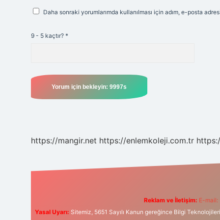
Daha sonraki yorumlarımda kullanılması için adım, e-posta adresi
9 - 5 kaçtır?
*
https://mangir.net
https://enlemkoleji.com.tr
https:
Reklam ve İletişim:
E-mail:
Yasal Uyarı:
Sitemiz, 5651 Sayılı Kanun gereğince Bilgi Teknolojiler