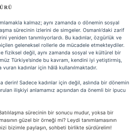
GÜRÜ
tanımlamakla kalmaz; aynı zamanda o dönemin sosyal
ılaşma sürecinin izlerini de simgeler. Osmanlı’daki zarif
erini yeniden tanımlıyorlardı. Bu kadınlar, özgürlük ve
biçilen geleneksel rollerle de mücadele etmekteydiler.
ce fiziksel değil, aynı zamanda sosyal ve kültürel bir
müz Türkiye’sinde bu kavram, kendini iyi yetiştirmiş,
 vuran kadınlar için hâlâ kullanılmaktadır.
a derin! Sadece kadınlar için değil, aslında bir dönemin
urulan ilişkiyi anlamamız açısından da önemli bir ipucu
 Batılılaşma sürecinin bir sonucu mudur, yoksa bir
pmasının güzel bir örneği mi? Leydi tanımlamasının
izi bizimle paylaşın, sohbeti birlikte sürdürelim!