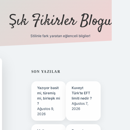
Şık Fikirler Blogu
Stilinle fark yaratan eğlenceli bilgiler!
hiltonbet-giris.com/
betexper güvenilir mi
elexbetgiris.org
SIDEBAR
SON YAZILAR
Yazıyor basit
Kuveyt
mi, türemiş
Türk’te EFT
mi, birleşik mi
limiti nedir ?
?
Ağustos 7,
Ağustos 9,
2026
2026