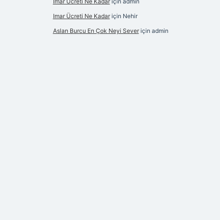
Imar Ücreti Ne Kadar
için
admin
Imar Ücreti Ne Kadar
için
Nehir
Aslan Burcu En Çok Neyi Sever
için
admin