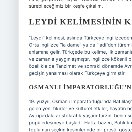
sürebileceğimiz bir keşfe çıkalım.
LEYDI KELIMESININ 
“Leydi” kelimesi, aslında Türkçeye İngilizceden
Orta İngilizce “la dame” ya da “ladi”den türemi
anlamına gelir. Türkçede bu kelime, ilk zamanl
ve zamanla yaygınlaşmıştır. İngilizce kökenli
özellikle de Tanzimat ve sonraki dönemde Avrupa
geçişin yansıması olarak Türkçeye girmiştir.
OSMANLI İMPARATORLUĞU’N
19. yüzyıl, Osmanlı İmparatorluğu’nda Batılıla
gelen yeni fikirler ve kültürel etkiler, hayatın 
Avrupa’daki aristokratik yaşam tarzını benimsey
popülerleşmeye başladı. Hatta bazen, Batılı kü
toplumun seçkin kesimlerinde bir prestij göste