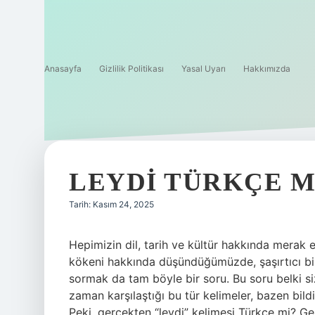
Anasayfa
Gizlilik Politikası
Yasal Uyarı
Hakkımızda
LEYDI TÜRKÇE M
Tarih: Kasım 24, 2025
Hepimizin dil, tarih ve kültür hakkında merak et
kökeni hakkında düşündüğümüzde, şaşırtıcı bir
sormak da tam böyle bir soru. Bu soru belki s
zaman karşılaştığı bu tür kelimeler, bazen bildi
Peki, gerçekten “leydi” kelimesi Türkçe mi? Geli