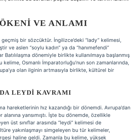
KÖKENI VE ANLAMI
 geçmiş bir sözcüktür. İngilizce’deki “lady” kelimesi,
ştir ve aslen “soylu kadın” ya da “hanımefendi”
ar Batılılaşma dönemiyle birlikte kullanılmaya başlanmış
 bu kelime, Osmanlı İmparatorluğu’nun son zamanlarında,
’ya olan ilginin artmasıyla birlikte, kültürel bir
DA LEYDI KAVRAMI
şma hareketlerinin hız kazandığı bir dönemdi. Avrupa’dan
her alanına yansımıştı. İşte bu dönemde, özellikle
en üst sınıflar arasında “leydi” kelimesi de
ltüre yakınlaşmayı simgeleyen bu tür kelimeler,
rgesi haline geldi. Zamanla bu kelime, yüksek