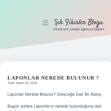
Şık Fikirler Blogu
menüyü
aç
Stilinle fark yaratan eğlenceli bilgiler!
Anasayfa
Gizlilik Politikası
Yasal Uyarı
Hakkımızda
LAPONLAR NEREDE BULUNUR ?
Tarih: Kasım 22, 2025
Laponlar Nerede Bulunur? Geleceğe Dair Bir Bakış
Bugün sizlere Laponlar’ın nerede bulunduğuna dair