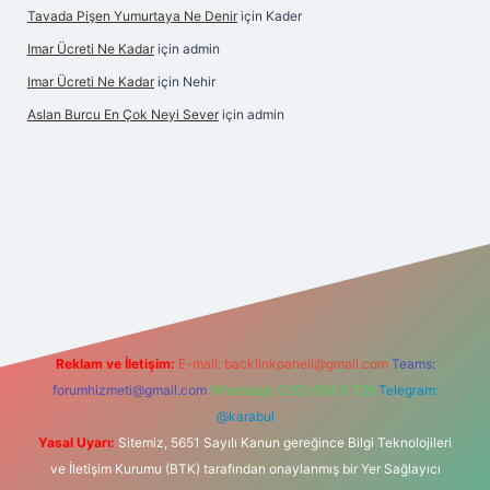
Tavada Pişen Yumurtaya Ne Denir
için
Kader
Imar Ücreti Ne Kadar
için
admin
Imar Ücreti Ne Kadar
için
Nehir
Aslan Burcu En Çok Neyi Sever
için
admin
t-giris.com/
betexper güvenilir mi
elexbetgiris.org
Reklam ve İletişim:
E-mail:
backlinkpaneli@gmail.com
Teams:
forumhizmeti@gmail.com
Whatsapp: 0262 606 0 726
Telegram:
@karabul
Yasal Uyarı:
Sitemiz, 5651 Sayılı Kanun gereğince Bilgi Teknolojileri
ve İletişim Kurumu (BTK) tarafından onaylanmış bir Yer Sağlayıcı