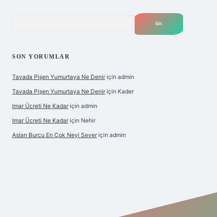
Arama
SON YORUMLAR
Tavada Pişen Yumurtaya Ne Denir
için
admin
Tavada Pişen Yumurtaya Ne Denir
için
Kader
Imar Ücreti Ne Kadar
için
admin
Imar Ücreti Ne Kadar
için
Nehir
Aslan Burcu En Çok Neyi Sever
için
admin
iris.com/
betexper güvenilir mi
elexbetgiris.org