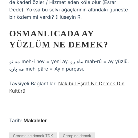
de kaderi özler / Hizmet eden köle olur (Esrar
Dede). Yoksa bu selvi ağaçlarının altındaki güneşte
bir özlem mi vardı? (Hüseyin R.
OSMANLICADA AY
YÜZLÜM NE DEMEK?
مه نو meh-i nev = yeni ay. ماه رو mah-rû = ay yüzlü.
مه پاره meh-pâre = Ayın parçası.
Tavsiyeli Bağlantılar:
Nakibul Eşraf Ne Demek Din
Kültürü
Tarih:
Makaleler
Cereme ne demek TDK
Cerep ne demek