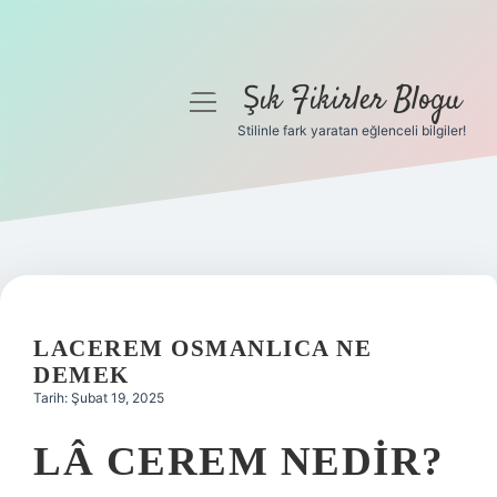
Şık Fikirler Blogu
menüyü
aç
Stilinle fark yaratan eğlenceli bilgiler!
Anasayfa
Gizlilik Politikası
Yasal Uyarı
Hakkımızda
LACEREM OSMANLICA NE
DEMEK
Tarih: Şubat 19, 2025
LÂ CEREM NEDIR?