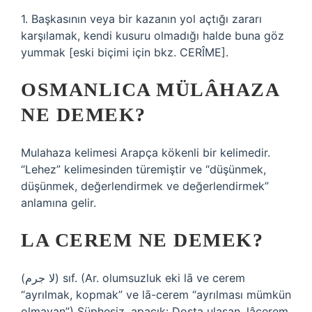
1. Başkasının veya bir kazanın yol açtığı zararı
karşılamak, kendi kusuru olmadığı halde buna göz
yummak [eski biçimi için bkz. CERÎME].
OSMANLICA MÜLÂHAZA
NE DEMEK?
Mulahaza kelimesi Arapça kökenli bir kelimedir.
“Lehez” kelimesinden türemiştir ve “düşünmek,
düşünmek, değerlendirmek ve değerlendirmek”
anlamına gelir.
LA CEREM NE DEMEK?
(ﻻ ﺟﺮﻡ) sıf. (Ar. olumsuzluk eki lā ve cerem
“ayrılmak, kopmak” ve lā-cerem “ayrılması mümkün
olmayan”) Şüphesiz, apaçık: Dosta ulaşan, lâcerem