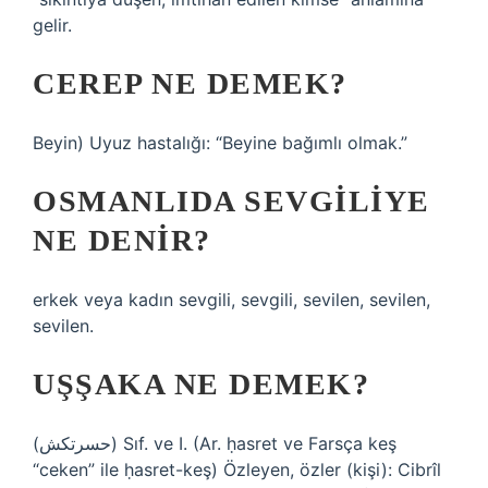
gelir.
CEREP NE DEMEK?
Beyin) Uyuz hastalığı: “Beyine bağımlı olmak.”
OSMANLIDA SEVGILIYE
NE DENIR?
erkek veya kadın sevgili, sevgili, sevilen, sevilen,
sevilen.
UŞŞAKA NE DEMEK?
(ﺣﺴﺮﺗﻜﺶ) Sıf. ve I. (Ar. ḥasret ve Farsça keş
“ceken” ile ḥasret-keş) Özleyen, özler (kişi): Cibrîl