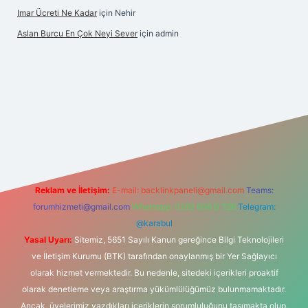
Imar Ücreti Ne Kadar
için
Nehir
Aslan Burcu En Çok Neyi Sever
için
admin
com/
betexper güvenilir mi
elexbetgiris.org
Reklam ve İletişim:
E-mail:
backlinkpaneli@gmail.com
Teams:
forumhizmeti@gmail.com
Whatsapp: 0262 606 0 726
Telegram:
@karabul
Yasal Uyarı:
Sitemiz, 5651 Sayılı Kanun gereğince Bilgi Teknolojileri
ve İletişim Kurumu (BTK) tarafından onaylanmış bir Yer Sağlayıcı
olarak hizmet vermektedir. Bu nedenle, sitedeki içerikleri proaktif
olarak denetleme veya araştırma yükümlülüğümüz bulunmamaktadır.
Ancak, üyelerimiz yazdıkları içeriklerin sorumluluğunu taşımakta olup,