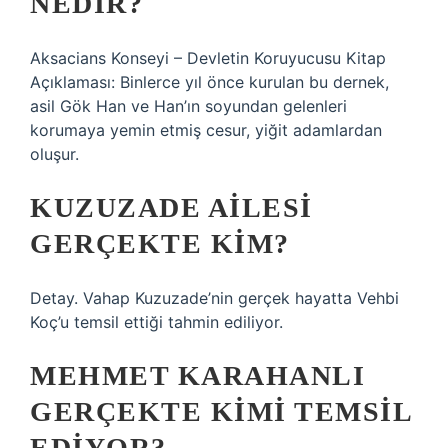
NEDIR?
Aksacians Konseyi – Devletin Koruyucusu Kitap
Açıklaması: Binlerce yıl önce kurulan bu dernek,
asil Gök Han ve Han’ın soyundan gelenleri
korumaya yemin etmiş cesur, yiğit adamlardan
oluşur.
KUZUZADE AILESI
GERÇEKTE KIM?
Detay. Vahap Kuzuzade’nin gerçek hayatta Vehbi
Koç’u temsil ettiği tahmin ediliyor.
MEHMET KARAHANLI
GERÇEKTE KIMI TEMSIL
EDIYOR?