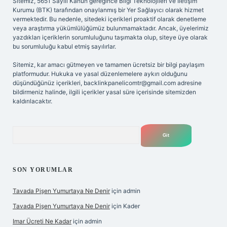
Sitemiz, 5651 Sayılı Kanun gereğince Bilgi Teknolojileri ve İletişim
Kurumu (BTK) tarafından onaylanmış bir Yer Sağlayıcı olarak hizmet
vermektedir. Bu nedenle, sitedeki içerikleri proaktif olarak denetleme
veya araştırma yükümlülüğümüz bulunmamaktadır. Ancak, üyelerimiz
yazdıkları içeriklerin sorumluluğunu taşımakta olup, siteye üye olarak
bu sorumluluğu kabul etmiş sayılırlar.
Sitemiz, kar amacı gütmeyen ve tamamen ücretsiz bir bilgi paylaşım
platformudur. Hukuka ve yasal düzenlemelere aykırı olduğunu
düşündüğünüz içerikleri,
backlinkpanelicomtr@gmail.com
adresine
bildirmeniz halinde, ilgili içerikler yasal süre içerisinde sitemizden
kaldırılacaktır.
Arama
SON YORUMLAR
Tavada Pişen Yumurtaya Ne Denir
için
admin
Tavada Pişen Yumurtaya Ne Denir
için
Kader
Imar Ücreti Ne Kadar
için
admin