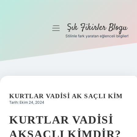
Şık Fikirler Blogu
menüyü
aç
Stilinle fark yaratan eğlenceli bilgiler!
Anasayfa
Gizlilik Politikası
Yasal Uyarı
Hakkımızda
KURTLAR VADISI AK SAÇLI KIM
Tarih: Ekim 24, 2024
KURTLAR VADISI
AKSAÇLI KIMDIR?