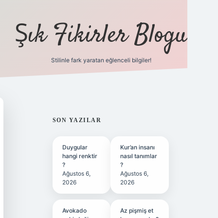
Şık Fikirler Blogu
Stilinle fark yaratan eğlenceli bilgiler!
https://hiltonbet-giris.c
SIDEBAR
SON YAZILAR
Duygular
Kur’an insanı
hangi renktir
nasıl tanımlar
?
?
Ağustos 6,
Ağustos 6,
2026
2026
Avokado
Az pişmiş et