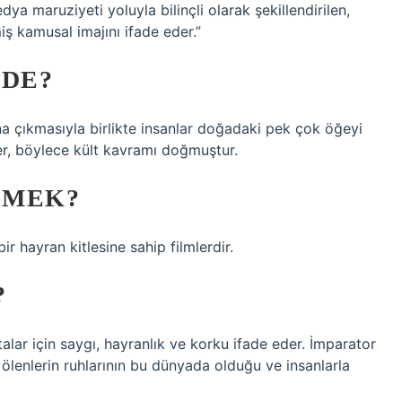
ya maruziyeti yoluyla bilinçli olarak şekillendirilen,
miş kamusal imajını ifade eder.”
IDE?
na çıkmasıyla birlikte insanlar doğadaki pek çok öğeyi
şler, böylece kült kavramı doğmuştur.
EMEK?
ir hayran kitlesine sahip filmlerdir.
?
talar için saygı, hayranlık ve korku ifade eder. İmparator
e, ölenlerin ruhlarının bu dünyada olduğu ve insanlarla