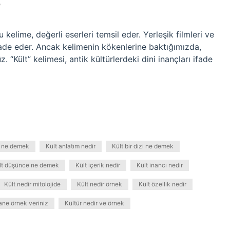
?
u kelime, değerli eserleri temsil eder. Yerleşik filmleri ve
fade eder. Ancak kelimenin kökenlerine baktığımızda,
 “Kült” kelimesi, antik kültürlerdeki dini inançları ifade
lt ne demek
Kült anlatım nedir
Kült bir dizi ne demek
lt düşünce ne demek
Kült içerik nedir
Kült inancı nedir
Kült nedir mitolojide
Kült nedir örnek
Kült özellik nedir
tane örnek veriniz
Kültür nedir ve örnek