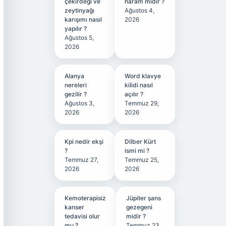
çekirdeği ve
haram mıdır ?
zeytinyağı
Ağustos 4,
karışımı nasıl
2026
yapılır ?
Ağustos 5,
2026
Alanya
Word klavye
nereleri
kilidi nasıl
gezilir ?
açılır ?
Ağustos 3,
Temmuz 29,
2026
2026
Kpi nedir ekşi
Dilber Kürt
?
ismi mi ?
Temmuz 27,
Temmuz 25,
2026
2026
Kemoterapisiz
Jüpiter şans
kanser
gezegeni
tedavisi olur
midir ?
mu ?
Temmuz 23,