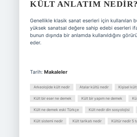
KÜLT ANLATIM NEDIR
Genellikle klasik sanat eserleri için kullanılan b
yüksek sanatsal değere sahip edebi eserleri i
bunun dışında bir anlamda kullanıldığını görürüz.
eder.
Tarih:
Makaleler
Arkeolojide kült nedir
Atalar kültü nedir
Kişisel kü
Kült bir eser ne demek
Kült bir yapım ne demek
Kü
Kült ne demek eski Türkçe
Kült nedir din sosyolojisi
Kült sistemi nedir
Kült tarikatı nedir
Kültür nedir 5 