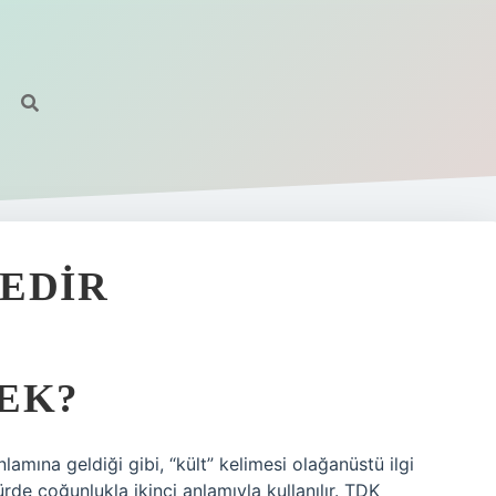
EDIR
EK?
nlamına geldiği gibi, “kült” kelimesi olağanüstü ilgi
türde çoğunlukla ikinci anlamıyla kullanılır. TDK