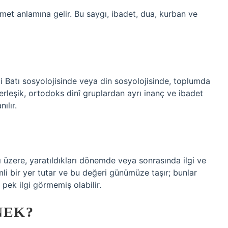
ürmet anlamına gelir. Bu saygı, ibadet, dua, kurban ve
mi Batı sosyolojisinde veya din sosyolojisinde, toplumda
rleşik, ortodoks dinî gruplardan ayrı inanç ve ibadet
ılır.
ı üzere, yaratıldıkları dönemde veya sonrasında ilgi ve
mli bir yer tutar ve bu değeri günümüze taşır; bunlar
a pek ilgi görmemiş olabilir.
NEK?