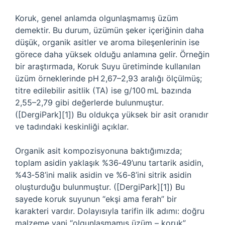
Koruk, genel anlamda olgunlaşmamış üzüm
demektir. Bu durum, üzümün şeker içeriğinin daha
düşük, organik asitler ve aroma bileşenlerinin ise
görece daha yüksek olduğu anlamına gelir. Örneğin
bir araştırmada, Koruk Suyu üretiminde kullanılan
üzüm örneklerinde pH 2,67–2,93 aralığı ölçülmüş;
titre edilebilir asitlik (TA) ise g/100 mL bazında
2,55–2,79 gibi değerlerde bulunmuştur.
([DergiPark][1]) Bu oldukça yüksek bir asit oranıdır
ve tadındaki keskinliği açıklar.
Organik asit kompozisyonuna baktığımızda;
toplam asidin yaklaşık %36‑49’unu tartarik asidin,
%43‑58’ini malik asidin ve %6‑8’ini sitrik asidin
oluşturduğu bulunmuştur. ([DergiPark][1]) Bu
sayede koruk suyunun “ekşi ama ferah” bir
karakteri vardır. Dolayısıyla tarifin ilk adımı: doğru
malzeme yani “olgunlaşmamış üzüm – koruk”