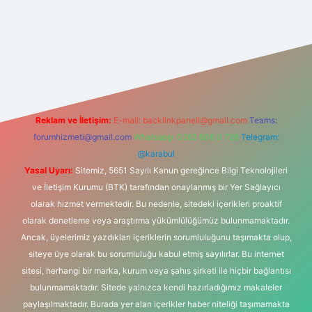
is.com/
betexper güvenilir mi
elexbetgiris.org
Reklam ve İletişim:
E-mail:
backlinkpaneli@gmail.com
Teams:
forumhizmeti@gmail.com
Whatsapp: 0262 606 0 726
Telegram:
@karabul
Yasal Uyarı:
Sitemiz, 5651 Sayılı Kanun gereğince Bilgi Teknolojileri
ve İletişim Kurumu (BTK) tarafından onaylanmış bir Yer Sağlayıcı
olarak hizmet vermektedir. Bu nedenle, sitedeki içerikleri proaktif
olarak denetleme veya araştırma yükümlülüğümüz bulunmamaktadır.
Ancak, üyelerimiz yazdıkları içeriklerin sorumluluğunu taşımakta olup,
siteye üye olarak bu sorumluluğu kabul etmiş sayılırlar. Bu internet
sitesi, herhangi bir marka, kurum veya şahıs şirketi ile hiçbir bağlantısı
bulunmamaktadır. Sitede yalnızca kendi hazırladığımız makaleler
paylaşılmaktadır. Burada yer alan içerikler haber niteliği taşımamakta