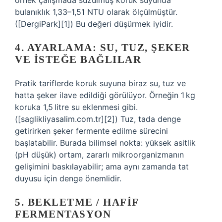
örnek çalışmada süzülmüş koruk suyunda
bulanıklık 1,33–1,51 NTU olarak ölçülmüştür.
([DergiPark][1]) Bu değeri düşürmek iyidir.
4. AYARLAMA: SU, TUZ, ŞEKER
VE İSTEĞE BAĞLILAR
Pratik tariflerde koruk suyuna biraz su, tuz ve
hatta şeker ilave edildiği görülüyor. Örneğin 1 kg
koruka 1,5 litre su eklenmesi gibi.
([saglikliyasalim.com.tr][2]) Tuz, tada denge
getirirken şeker fermente edilme sürecini
başlatabilir. Burada bilimsel nokta: yüksek asitlik
(pH düşük) ortam, zararlı mikroorganizmanın
gelişimini baskılayabilir; ama aynı zamanda tat
duyusu için denge önemlidir.
5. BEKLETME / HAFIF
FERMENTASYON