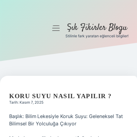
Şık Fikirler Blogu
menüyü
aç
Stilinle fark yaratan eğlenceli bilgiler!
Anasayfa
Gizlilik Politikası
Yasal Uyarı
Hakkımızda
KORU SUYU NASIL YAPILIR ?
Tarih: Kasım 7, 2025
Başlık: Bilim Lekesiyle Koruk Suyu: Geleneksel Tat
Bilimsel Bir Yolculuğa Çıkıyor