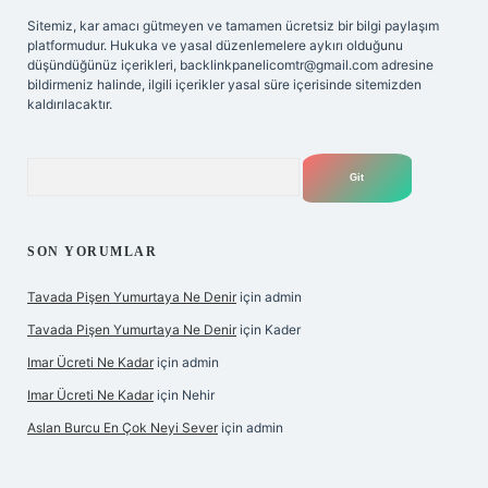
Sitemiz, kar amacı gütmeyen ve tamamen ücretsiz bir bilgi paylaşım
platformudur. Hukuka ve yasal düzenlemelere aykırı olduğunu
düşündüğünüz içerikleri,
backlinkpanelicomtr@gmail.com
adresine
bildirmeniz halinde, ilgili içerikler yasal süre içerisinde sitemizden
kaldırılacaktır.
Arama
SON YORUMLAR
Tavada Pişen Yumurtaya Ne Denir
için
admin
Tavada Pişen Yumurtaya Ne Denir
için
Kader
Imar Ücreti Ne Kadar
için
admin
Imar Ücreti Ne Kadar
için
Nehir
Aslan Burcu En Çok Neyi Sever
için
admin