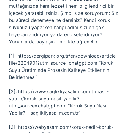
mutfağınızda hem lezzetli hem bilgilendirici bir
içecek yaratabilirsiniz. Şimdi size soruyorum: Siz
bu süreci denemeye ne dersiniz? Kendi koruk
suyunuzu yaparken hangi adım sizi en çok
heyecanlandırıyor ya da endişelendiriyor?
Yorumlarda paylaşın—birlikte öğrenelim.
[1]: https://dergipark.org.tr/en/download/article-
file/2204901?utm_source=chatgpt.com “Koruk
Suyu Üretiminde Prosesin Kaliteye Etkilerinin
Belirlenmesi”
[2]: https://www.saglikliyasalim.com.tr/nasil-
yapilir/koruk-suyu-nasil-yapilir?
utm_source=chatgpt.com “Koruk Suyu Nasıl
Yapılır? – saglikliyasalim.com.tr”
[3]: https://webyasam.com/koruk-nedir-koruk-