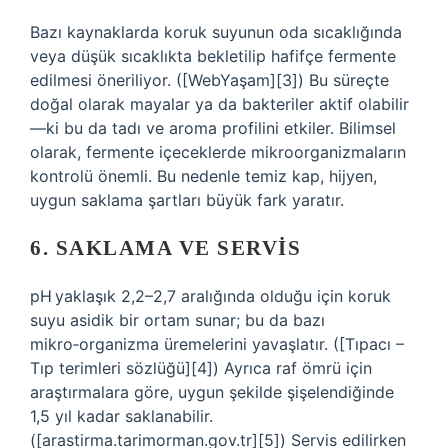
Bazı kaynaklarda koruk suyunun oda sıcaklığında
veya düşük sıcaklıkta bekletilip hafifçe fermente
edilmesi öneriliyor. ([WebYaşam][3]) Bu süreçte
doğal olarak mayalar ya da bakteriler aktif olabilir
—ki bu da tadı ve aroma profilini etkiler. Bilimsel
olarak, fermente içeceklerde mikroorganizmaların
kontrolü önemli. Bu nedenle temiz kap, hijyen,
uygun saklama şartları büyük fark yaratır.
6. SAKLAMA VE SERVIS
pH yaklaşık 2,2–2,7 aralığında olduğu için koruk
suyu asidik bir ortam sunar; bu da bazı
mikro‑organizma üremelerini yavaşlatır. ([Tıpacı –
Tıp terimleri sözlüğü][4]) Ayrıca raf ömrü için
araştırmalara göre, uygun şekilde şişelendiğinde
1,5 yıl kadar saklanabilir.
([arastirma.tarimorman.gov.tr][5]) Servis edilirken