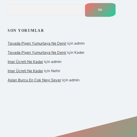
Arama
SON YORUMLAR
Tavada Pişen Yumurtaya Ne Denir
için
admin
Tavada Pişen Yumurtaya Ne Denir
için
Kader
Imar Ücreti Ne Kadar
için
admin
Imar Ücreti Ne Kadar
için
Nehir
Aslan Burcu En Çok Neyi Sever
için
admin
ris.com/
betexper güvenilir mi
elexbetgiris.org