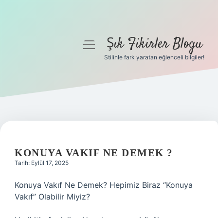
Şık Fikirler Blogu
menüyü
aç
Stilinle fark yaratan eğlenceli bilgiler!
Anasayfa
Gizlilik Politikası
Yasal Uyarı
Hakkımızda
KONUYA VAKIF NE DEMEK ?
Tarih: Eylül 17, 2025
Konuya Vakıf Ne Demek? Hepimiz Biraz “Konuya
Vakıf” Olabilir Miyiz?