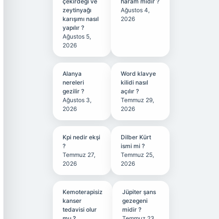
çekirdeği ve
haram mıdır ?
zeytinyağı
Ağustos 4,
karışımı nasıl
2026
yapılır ?
Ağustos 5,
2026
Alanya
Word klavye
nereleri
kilidi nasıl
gezilir ?
açılır ?
Ağustos 3,
Temmuz 29,
2026
2026
Kpi nedir ekşi
Dilber Kürt
?
ismi mi ?
Temmuz 27,
Temmuz 25,
2026
2026
Kemoterapisiz
Jüpiter şans
kanser
gezegeni
tedavisi olur
midir ?
mu ?
Temmuz 23,