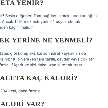
ETA YENIR?
? Besin değerleri Tam buğday ekmek kırıntıları öğün
ktır. Ancak 1 dilim ekmek yerine 1 büyük ekmek
nden kaçınılmalıdır.
EK YERINE NE YENMELI?
atates gibi kompleks karbonhidrat kaynakları da
isiniz? Kilo verirken tam tahıllı, çavdar veya çok tahıllı
zla lif içerir ve sizi daha uzun süre tok tutar.
ALETA KAÇ KALORI?
– 294 kcal, daha fazlası…
KALORI VAR?