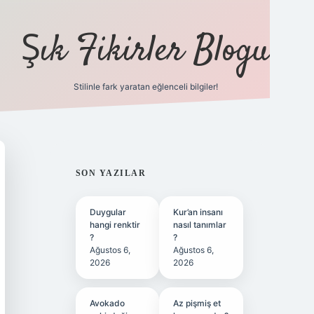
Şık Fikirler Blogu
Stilinle fark yaratan eğlenceli bilgiler!
https://hiltonbet-giris.c
SIDEBAR
SON YAZILAR
Duygular
Kur’an insanı
hangi renktir
nasıl tanımlar
?
?
Ağustos 6,
Ağustos 6,
2026
2026
Avokado
Az pişmiş et