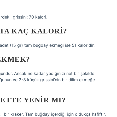
rdekli grissini: 70 kalori.
TA KAÇ KALORI?
det (15 gr) tam buğday ekmeği ise 51 kaloridir.
 EKMEK?
uygundur. Ancak ne kadar yediğinizi net bir şekilde
unun ve 2-3 küçük grissini’nin bir dilim ekmeğe
YETTE YENIR MI?
lı bir kraker. Tam buğday içerdiği için oldukça hafiftir.