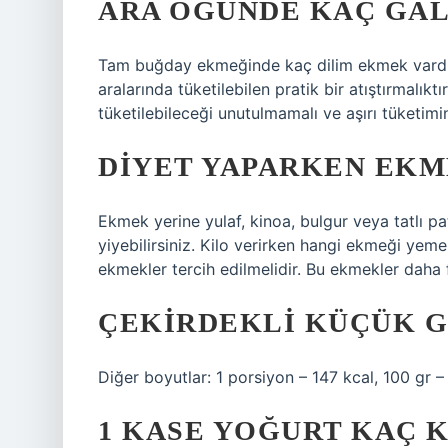
ARA ÖĞÜNDE KAÇ GAL
Tam buğday ekmeğinde kaç dilim ekmek vardır
aralarında tüketilebilen pratik bir atıştırmalı
tüketilebileceği unutulmamalı ve aşırı tüketimi
DIYET YAPARKEN EKM
Ekmek yerine yulaf, kinoa, bulgur veya tatlı p
yiyebilirsiniz. Kilo verirken hangi ekmeği yemel
ekmekler tercih edilmelidir. Bu ekmekler daha fa
ÇEKIRDEKLI KÜÇÜK G
Diğer boyutlar: 1 porsiyon – 147 kcal, 100 gr 
1 KASE YOĞURT KAÇ 