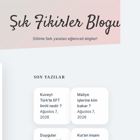
Şık Fikirler Blogu
Stilinle fark yaratan eğlenceli bilgiler!
https://hiltonbet-giris.c
SIDEBAR
SON YAZILAR
Kuveyt
Maliye
Türk’te EFT
işlerine kim
limiti nedir ?
bakar ?
Ağustos 7,
Ağustos 7,
2026
2026
Duygular
Kur’an insanı