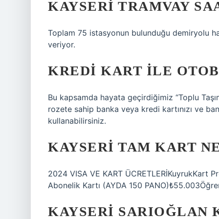
KAYSERI TRAMVAY SA
Toplam 75 istasyonun bulunduğu demiryolu hat
veriyor.
KREDI KART ILE OTOB
Bu kapsamda hayata geçirdiğimiz “Toplu Taş
rozete sahip banka veya kredi kartınızı ve ba
kullanabilirsiniz.
KAYSERI TAM KART NE
2024 VISA VE KART ÜCRETLERİKuyrukKart Pro
Abonelik Kartı (AYDA 150 PANO)₺55.003Öğren
KAYSERI SARIOĞLAN 