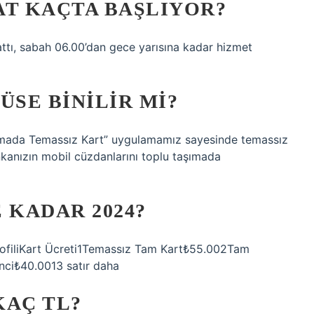
AT KAÇTA BAŞLIYOR?
tı, sabah 06.00’dan gece yarısına kadar hizmet
ÜSE BINILIR MI?
ımada Temassız Kart” uygulamamız sayesinde temassız
nkanızın mobil cüzdanlarını toplu taşımada
 KADAR 2024?
filiKart Ücreti1Temassız Tam Kart₺55.002Tam
ci₺40.0013 satır daha
KAÇ TL?