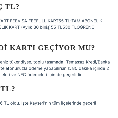
Ç TL?
TİPİKART FEEVISA FEEFULL KART55 TL-TAM ABONELİK
ELİK KART (Aylık 30 biniş)55 TL530 TLÖĞRENCİ
DI KARTI GEÇIYOR MU?
yeniz tükendiyse, toplu taşımada “Temassız Kredi/Banka
ep telefonunuzla ödeme yapabilirsiniz. 80 dakika içinde 2
meleri ve NFC ödemeleri için de geçerlidir.
 TL?
TL oldu. İşte Kayseri’nin tüm ilçelerinde geçerli