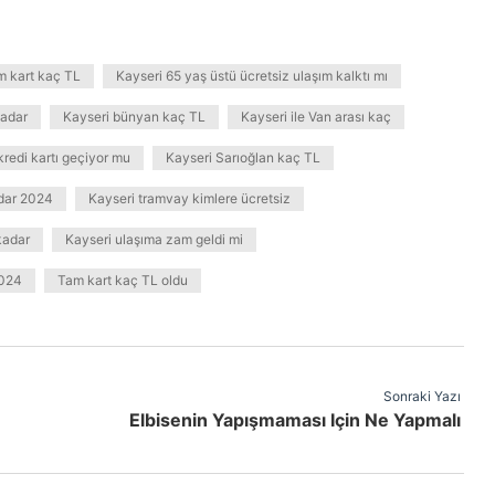
m kart kaç TL
Kayseri 65 yaş üstü ücretsiz ulaşım kalktı mı
kadar
Kayseri bünyan kaç TL
Kayseri ile Van arası kaç
kredi kartı geçiyor mu
Kayseri Sarıoğlan kaç TL
adar 2024
Kayseri tramvay kimlere ücretsiz
kadar
Kayseri ulaşıma zam geldi mi
2024
Tam kart kaç TL oldu
Sonraki Yazı
Elbisenin Yapışmaması Için Ne Yapmalı