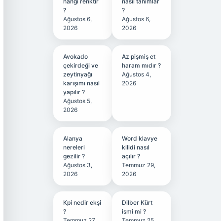
hangi renktir
nasıl tanımlar
?
?
Ağustos 6,
Ağustos 6,
2026
2026
Avokado
Az pişmiş et
çekirdeği ve
haram mıdır ?
zeytinyağı
Ağustos 4,
karışımı nasıl
2026
yapılır ?
Ağustos 5,
2026
Alanya
Word klavye
nereleri
kilidi nasıl
gezilir ?
açılır ?
Ağustos 3,
Temmuz 29,
2026
2026
Kpi nedir ekşi
Dilber Kürt
?
ismi mi ?
Temmuz 27,
Temmuz 25,