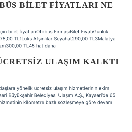
ÜS BILET FIYATLARI NE
çin bilet fiyatlarıOtobüs FirmasıBilet FiyatıGünlük
275,00 TL1Lüks Afşınlılar Seyahat290,00 TL3Malatya
izm300,00 TL45 hat daha
 ÜCRETSIZ ULAŞIM KALKTI
daşlara yönelik ücretsiz ulaşım hizmetlerinin ekim
eri Büyükşehir Belediyesi Ulaşım A.Ş., Kayseri’de 65
 hizmetinin kilometre bazlı sözleşmeye göre devam