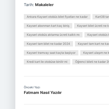
Tarih:
Makaleler
Ankara Kayseri otobüs bilet fiyatları ne kadar
Kart38 ta
Kayseri abonman kart kaç biniş
Kayseri bilet ücreti ne 
Kayseri otobüs aktarma ücreti kalktı mı
Kayseri otobüs 
Kayseri tam bilet ne kadar 2024
Kayseri tam kart ne k
Kayseri tramvay saat kaçta başlıyor
Kayseri ulaşım ne 
Kredi kart ile otobüse binilir mi
Öğrenci bileti ne kadar 
Önceki Yazı
Fatmam Nasıl Yazılır