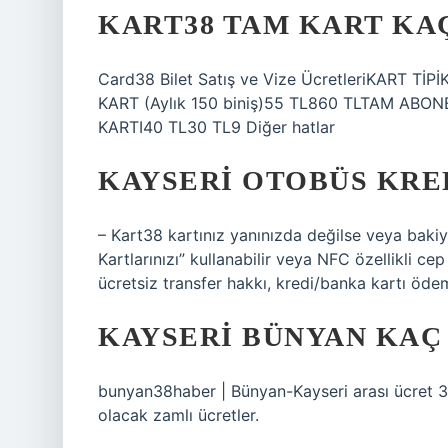
KART38 TAM KART KA
Card38 Bilet Satış ve Vize ÜcretleriKART 
KART (Aylık 150 biniş)55 TL860 TLTAM ABON
KARTI40 TL30 TL9 Diğer hatlar
KAYSERI OTOBÜS KRE
– Kart38 kartınız yanınızda değilse veya baki
Kartlarınızı” kullanabilir veya NFC özellikli c
ücretsiz transfer hakkı, kredi/banka kartı öde
KAYSERI BÜNYAN KAÇ
bunyan38haber | Bünyan-Kayseri arası ücret 36 
olacak zamlı ücretler.