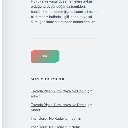
Hukuka ve yasal düzenlemelere aykırı
olduğunu düşündüğünüz içerikleri,
backlinkpanelicomtr@gmail.com
adresine
bildirmeniz halinde, ilgili içerikler yasal
süre içerisinde sitemizden kaldırılacaktır.
Arama
SON YORUMLAR
Tavada Pişen Yumurtaya Ne Denir
için
admin
Tavada Pişen Yumurtaya Ne Denir
için
Kader
Imar Ücreti Ne Kadar
için
admin
Imar Ücreti Ne Kadar
için
Nehir