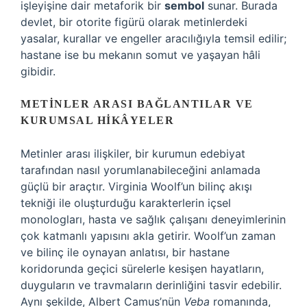
işleyişine dair metaforik bir
sembol
sunar. Burada
devlet, bir otorite figürü olarak metinlerdeki
yasalar, kurallar ve engeller aracılığıyla temsil edilir;
hastane ise bu mekanın somut ve yaşayan hâli
gibidir.
METINLER ARASI BAĞLANTILAR VE
KURUMSAL HIKÂYELER
Metinler arası ilişkiler, bir kurumun edebiyat
tarafından nasıl yorumlanabileceğini anlamada
güçlü bir araçtır. Virginia Woolf’un bilinç akışı
tekniği ile oluşturduğu karakterlerin içsel
monologları, hasta ve sağlık çalışanı deneyimlerinin
çok katmanlı yapısını akla getirir. Woolf’un zaman
ve bilinç ile oynayan anlatısı, bir hastane
koridorunda geçici sürelerle kesişen hayatların,
duyguların ve travmaların derinliğini tasvir edebilir.
Aynı şekilde, Albert Camus’nün
Veba
romanında,