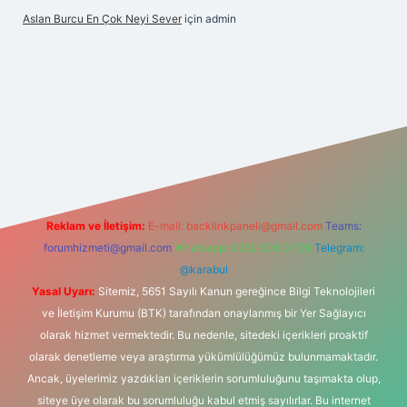
Aslan Burcu En Çok Neyi Sever
için
admin
is.com/
betexper güvenilir mi
elexbetgiris.org
Reklam ve İletişim:
E-mail:
backlinkpaneli@gmail.com
Teams:
forumhizmeti@gmail.com
Whatsapp: 0262 606 0 726
Telegram:
@karabul
Yasal Uyarı:
Sitemiz, 5651 Sayılı Kanun gereğince Bilgi Teknolojileri
ve İletişim Kurumu (BTK) tarafından onaylanmış bir Yer Sağlayıcı
olarak hizmet vermektedir. Bu nedenle, sitedeki içerikleri proaktif
olarak denetleme veya araştırma yükümlülüğümüz bulunmamaktadır.
Ancak, üyelerimiz yazdıkları içeriklerin sorumluluğunu taşımakta olup,
siteye üye olarak bu sorumluluğu kabul etmiş sayılırlar. Bu internet