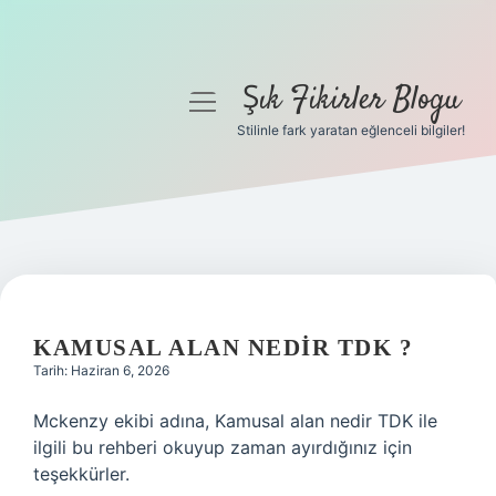
Şık Fikirler Blogu
menüyü
aç
Stilinle fark yaratan eğlenceli bilgiler!
Anasayfa
Gizlilik Politikası
Yasal Uyarı
Hakkımızda
KAMUSAL ALAN NEDIR TDK ?
Tarih: Haziran 6, 2026
Mckenzy ekibi adına, Kamusal alan nedir TDK ile
ilgili bu rehberi okuyup zaman ayırdığınız için
teşekkürler.