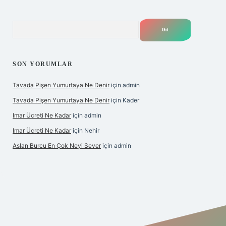
Arama
SON YORUMLAR
Tavada Pişen Yumurtaya Ne Denir
için
admin
Tavada Pişen Yumurtaya Ne Denir
için
Kader
Imar Ücreti Ne Kadar
için
admin
Imar Ücreti Ne Kadar
için
Nehir
Aslan Burcu En Çok Neyi Sever
için
admin
is.com/
betexper güvenilir mi
elexbetgiris.org