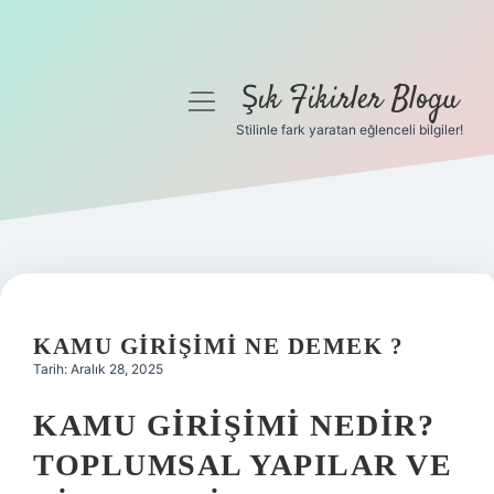
Şık Fikirler Blogu
menüyü
aç
Stilinle fark yaratan eğlenceli bilgiler!
Anasayfa
Gizlilik Politikası
Yasal Uyarı
Hakkımızda
KAMU GIRIŞIMI NE DEMEK ?
Tarih: Aralık 28, 2025
KAMU GIRIŞIMI NEDIR?
TOPLUMSAL YAPILAR VE