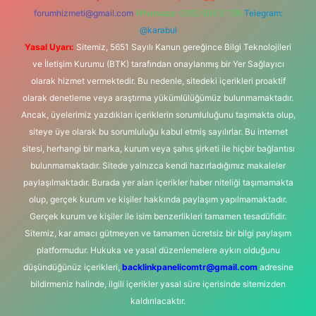
forumhizmeti@gmail.com
Whatsapp: 0262 606 0 726
Telegram:
@karabul
Yasal Uyarı:
Sitemiz, 5651 Sayılı Kanun gereğince Bilgi Teknolojileri
ve İletişim Kurumu (BTK) tarafından onaylanmış bir Yer Sağlayıcı
olarak hizmet vermektedir. Bu nedenle, sitedeki içerikleri proaktif
olarak denetleme veya araştırma yükümlülüğümüz bulunmamaktadır.
Ancak, üyelerimiz yazdıkları içeriklerin sorumluluğunu taşımakta olup,
siteye üye olarak bu sorumluluğu kabul etmiş sayılırlar. Bu internet
sitesi, herhangi bir marka, kurum veya şahıs şirketi ile hiçbir bağlantısı
bulunmamaktadır. Sitede yalnızca kendi hazırladığımız makaleler
paylaşılmaktadır. Burada yer alan içerikler haber niteliği taşımamakta
olup, gerçek kurum ve kişiler hakkında paylaşım yapılmamaktadır.
Gerçek kurum ve kişiler ile isim benzerlikleri tamamen tesadüfidir.
Sitemiz, kar amacı gütmeyen ve tamamen ücretsiz bir bilgi paylaşım
platformudur. Hukuka ve yasal düzenlemelere aykırı olduğunu
düşündüğünüz içerikleri,
backlinkpanelicomtr@gmail.com
adresine
bildirmeniz halinde, ilgili içerikler yasal süre içerisinde sitemizden
kaldırılacaktır.