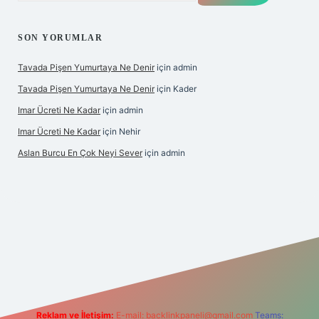
SON YORUMLAR
Tavada Pişen Yumurtaya Ne Denir
için
admin
Tavada Pişen Yumurtaya Ne Denir
için
Kader
Imar Ücreti Ne Kadar
için
admin
Imar Ücreti Ne Kadar
için
Nehir
Aslan Burcu En Çok Neyi Sever
için
admin
.com/
betexper güvenilir mi
elexbetgiris.org
Reklam ve İletişim:
E-mail:
backlinkpaneli@gmail.com
Teams: