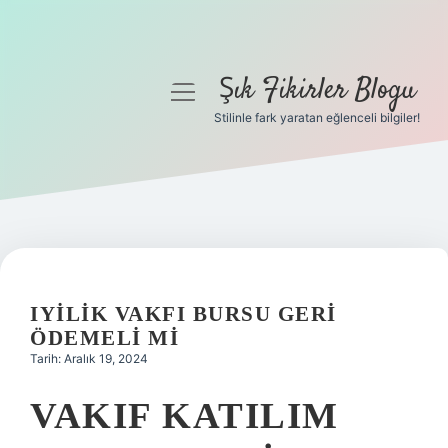
Şık Fikirler Blogu
menüyü
aç
Stilinle fark yaratan eğlenceli bilgiler!
Anasayfa
Gizlilik Politikası
Yasal Uyarı
Hakkımızda
IYILIK VAKFI BURSU GERI
ÖDEMELI MI
Tarih: Aralık 19, 2024
VAKIF KATILIM