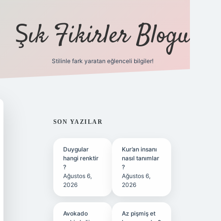
Şık Fikirler Blogu
Stilinle fark yaratan eğlenceli bilgiler!
https://hiltonbet-giris
SIDEBAR
SON YAZILAR
Duygular
Kur’an insanı
hangi renktir
nasıl tanımlar
?
?
Ağustos 6,
Ağustos 6,
2026
2026
Avokado
Az pişmiş et