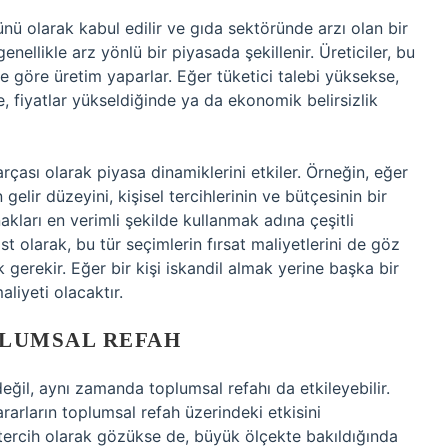
rünü olarak kabul edilir ve gıda sektöründe arzı olan bir
enellikle arz yönlü bir piyasada şekillenir. Üreticiler, bu
ne göre üretim yaparlar. Eğer tüketici talebi yüksekse,
de, fiyatlar yükseldiğinde ya da ekonomik belirsizlik
parçası olarak piyasa dinamiklerini etkiler. Örneğin, eğer
gelir düzeyini, kişisel tercihlerinin ve bütçesinin bir
kları en verimli şekilde kullanmak adına çeşitli
t olarak, bu tür seçimlerin fırsat maliyetlerini de göz
erekir. Eğer bir kişi iskandil almak yerine başka bir
liyeti olacaktır.
PLUMSAL REFAH
eğil, aynı zamanda toplumsal refahı da etkileyebilir.
ararların toplumsal refah üzerindeki etkisini
r tercih olarak gözükse de, büyük ölçekte bakıldığında