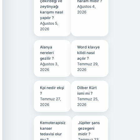
çekirdeği ve
haram mıdır ?
zeytinyağı
Ağustos 4,
karışımı nasıl
2026
yapılır ?
Ağustos 5,
2026
Alanya
Word klavye
nereleri
kilidi nasıl
gezilir ?
açılır ?
Ağustos 3,
Temmuz 29,
2026
2026
Kpi nedir ekşi
Dilber Kürt
?
ismi mi ?
Temmuz 27,
Temmuz 25,
2026
2026
Kemoterapisiz
Jüpiter şans
kanser
gezegeni
tedavisi olur
midir ?
mu ?
Temmuz 23,