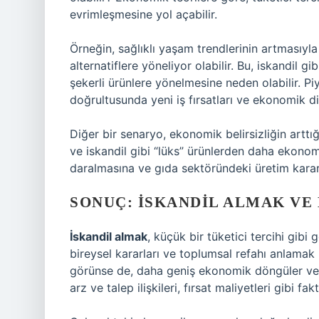
evrimleşmesine yol açabilir.
Örneğin, sağlıklı yaşam trendlerinin artmasıyla b
alternatiflere yöneliyor olabilir. Bu, iskandil gi
şekerli ürünlere yönelmesine neden olabilir. Piya
doğrultusunda yeni iş fırsatları ve ekonomik di
Diğer bir senaryo, ekonomik belirsizliğin arttı
ve iskandil gibi “lüks” ürünlerden daha ekonom
daralmasına ve gıda sektöründeki üretim kararl
SONUÇ: İSKANDIL ALMAK VE
İskandil almak
, küçük bir tüketici tercihi gib
bireysel kararları ve toplumsal refahı anlama
görünse de, daha geniş ekonomik döngüler ve top
arz ve talep ilişkileri, fırsat maliyetleri gibi fa