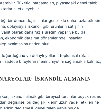
ratabilir. Tüketici harcamaları, piyasadaki genel talebi
ktarlarını etkileyebilir.
tığı bir dönemde, insanlar genellikle daha fazla tüketim
a, dolayısıyla iskandil gibi ürünlerin satışının
na yanıt olarak daha fazla üretim yapar ve bu da
an, ekonomik daralma dönemlerinde, insanlar
talep azalmasına neden olur.
r doğurduğunu ve dolaylı yollarla toplumsal refahı
ları, sadece bireylerin memnuniyetini sağlamakla kalmaz,
NARYOLAR: İSKANDIL ALMANIN
ken, iskandil almak gibi bireysel tercihler büyük resme
ları değişirse, bu değişikliklerin uzun vadeli etkileri ne
ihlerinin değişmesi, genel talep yapısının da