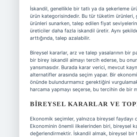
İskandil, genellikle bir tatlı ya da şekerleme ü
ürün kategorisindedir. Bu tür tüketim ürünleri, g
ürünleri sunarken, talep edilen fiyat seviyeleri
üreticiler daha fazla iskandil üretir. Aynı şekil
arttığında, talep azalabilir.
Bireysel kararlar, arz ve talep yasalarının bir 
bir birey iskandil almayı tercih ederse, bu onun 
yansımasıdır. Burada karar verici, mevcut kayna
alternatifler arasında seçim yapar. Bir ekonomis
önünde bulundurmamız gerektiğini vurgulamak g
harcama yapmayı seçerse, bu tercihin de bir ma
BIREYSEL KARARLAR VE TO
Ekonomik seçimler, yalnızca bireysel faydayı d
Ekonominin önemli ilkelerinden biri, bireysel k
değerlendirmektir. İskandil almak, bireysel bi