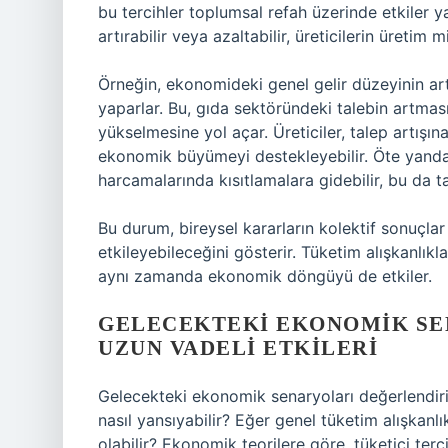
bu tercihler toplumsal refah üzerinde etkiler ya
artırabilir veya azaltabilir, üreticilerin üretim mi
Örneğin, ekonomideki genel gelir düzeyinin art
yaparlar. Bu, gıda sektöründeki talebin artmasın
yükselmesine yol açar. Üreticiler, talep artışı
ekonomik büyümeyi destekleyebilir. Öte yand
harcamalarında kısıtlamalara gidebilir, bu da 
Bu durum, bireysel kararların kolektif sonuçla
etkileyebileceğini gösterir. Tüketim alışkanlık
aynı zamanda ekonomik döngüyü de etkiler.
GELECEKTEKI EKONOMIK SE
UZUN VADELI ETKILERI
Gelecekteki ekonomik senaryoları değerlendirir
nasıl yansıyabilir? Eğer genel tüketim alışkanlık
olabilir? Ekonomik teorilere göre, tüketici terc