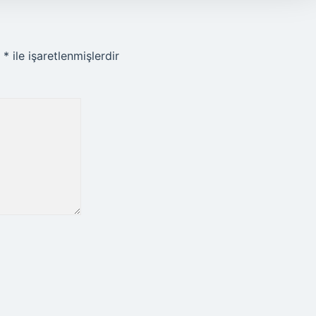
r
*
ile işaretlenmişlerdir