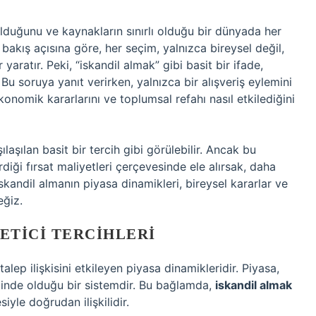
olduğunu ve kaynakların sınırlı olduğu bir dünyada her
u bakış açısına göre, her seçim, yalnızca bireysel değil,
ratır. Peki, “iskandil almak” gibi basit bir ifade,
u soruya yanıt verirken, yalnızca bir alışveriş eylemini
ekonomik kararlarını ve toplumsal refahı nasıl etkilediğini
laşılan basit bir tercih gibi görülebilir. Ancak bu
irdiği fırsat maliyetleri çerçevesinde ele alırsak, daha
kandil almanın piyasa dinamikleri, bireysel kararlar ve
eğiz.
ETICI TERCIHLERI
alep ilişkisini etkileyen piyasa dinamikleridir. Piyasa,
m içinde olduğu bir sistemdir. Bu bağlamda,
iskandil almak
siyle doğrudan ilişkilidir.