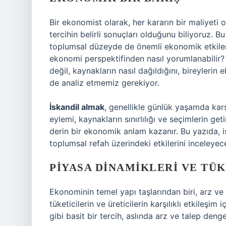
Bir ekonomist olarak, her kararın bir maliyeti 
tercihin belirli sonuçları olduğunu biliyoruz. B
toplumsal düzeyde de önemli ekonomik etkiler ya
ekonomi perspektifinden nasıl yorumlanabilir? B
değil, kaynakların nasıl dağıldığını, bireylerin 
de analiz etmemiz gerekiyor.
İskandil almak
, genellikle günlük yaşamda karşı
eylemi, kaynakların sınırlılığı ve seçimlerin get
derin bir ekonomik anlam kazanır. Bu yazıda, is
toplumsal refah üzerindeki etkilerini inceleyec
PIYASA DINAMIKLERI VE TÜK
Ekonominin temel yapı taşlarından biri, arz ve t
tüketicilerin ve üreticilerin karşılıklı etkileşi
gibi basit bir tercih, aslında arz ve talep denge