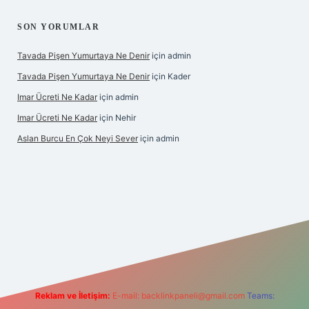
SON YORUMLAR
Tavada Pişen Yumurtaya Ne Denir
için
admin
Tavada Pişen Yumurtaya Ne Denir
için
Kader
Imar Ücreti Ne Kadar
için
admin
Imar Ücreti Ne Kadar
için
Nehir
Aslan Burcu En Çok Neyi Sever
için
admin
t-giris.com/
betexper güvenilir mi
elexbetgiris.org
Reklam ve İletişim:
E-mail:
backlinkpaneli@gmail.com
Teams: