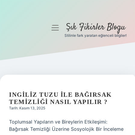
Şık Fikirler Blogu
menüyü
aç
Stilinle fark yaratan eğlenceli bilgiler!
Anasayfa
Gizlilik Politikası
Yasal Uyarı
Hakkımızda
INGILIZ TUZU ILE BAĞIRSAK
TEMIZLIĞI NASIL YAPILIR ?
Tarih: Kasım 13, 2025
Toplumsal Yapıların ve Bireylerin Etkileşimi:
Bağırsak Temizliği Üzerine Sosyolojik Bir İnceleme