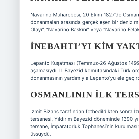
Navarino Muharebesi, 20 Ekim 1827’de Osmanlı 
donanmaları arasında gerçekleşen bir deniz m
Olayı”, “Navarino Baskını” veya “Navarino Felake
İNEBAHTI’YI KIM YAK
Lepanto Kuşatması (Temmuz-26 Ağustos 1499)
aşamasıydı. II. Bayezid komutasındaki Türk or
donanmasının yardımıyla Lepanto’yu ele geçird
OSMANLININ ILK TER
İzmit Bizans tarafından fethedildikten sonra İ
tersanesi, Yıldırım Bayezid döneminde 1390 yıl
tersane, İmparatorluk Tophanesi’nin kurulmas
üssüydü.