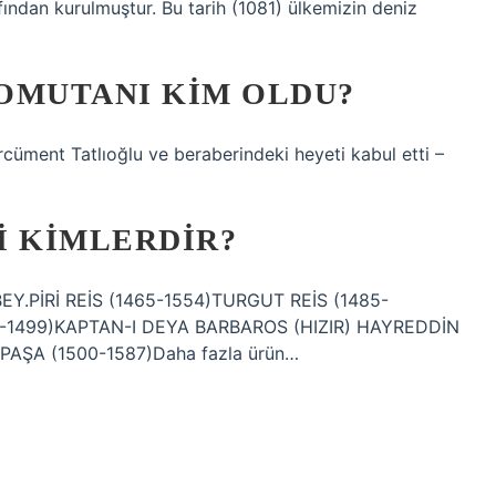
ından kurulmuştur. Bu tarih (1081) ülkemizin deniz
OMUTANI KIM OLDU?
cüment Tatlıoğlu ve beraberindeki heyeti kabul etti –
I KIMLERDIR?
EY.PİRİ REİS (1465-1554)TURGUT REİS (1485-
… -1499)KAPTAN-I DEYA BARBAROS (HIZIR) HAYREDDİN
 PAŞA (1500-1587)Daha fazla ürün…