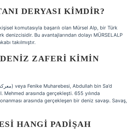
ANI DERYASI KIMDIR?
işisel komutasıyla başarılı olan Mürsel Alp, bir Türk
Türk denizcisidir. Bu avantajlarından dolayı MÜRSELALP
abı takılmıştır.
DENIZ ZAFERI KIMIN
I. Mehmed arasında gerçekleşti. 655 yılında
donanması arasında gerçekleşen bir deniz savaşı. Savaş,
SI HANGI PADIŞAH