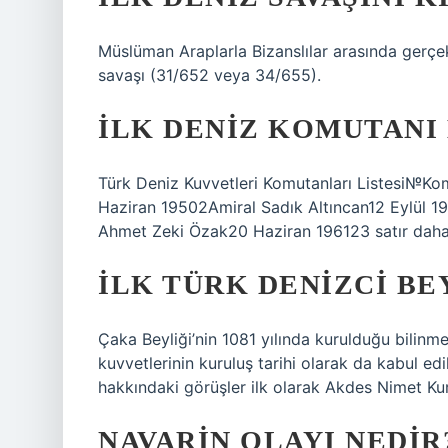
Müslüman Araplarla Bizanslılar arasında gerçe
savaşı (31/652 veya 34/655).
İLK DENIZ KOMUTANI
Türk Deniz Kuvvetleri Komutanları Listesi№K
Haziran 19502Amiral Sadık Altıncan12 Eylül 
Ahmet Zeki Özak20 Haziran 196123 satır dah
İLK TÜRK DENIZCI BE
Çaka Beyliği’nin 1081 yılında kurulduğu bilin
kuvvetlerinin kuruluş tarihi olarak da kabul ed
hakkındaki görüşler ilk olarak Akdes Nimet Kura
NAVARIN OLAYI NEDIR