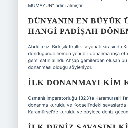
MÜMAYUN” adını almıştır.
DÜNYANIN EN BÜYÜK 
HANGI PADIŞAH DÖNE
Abdülaziz, Birleşik Krallık seyahati sırasında 
döndüğünde hemen yeni bir donanma inşa etmek 
gemi satın alındı. Ahşap gemilerden oluşan 
donanması olduğu söyleniyor.
İLK DONANMAYI KIM 
Osmanlı İmparatorluğu 1323’te Karamürsel’i fe
donanma kuruldu ve Kocaeli’ndeki savaşlarda d
Karamürsel’de kuruldu ve böylece deniz gücün
İLK DENIZ SAVAŞINI K