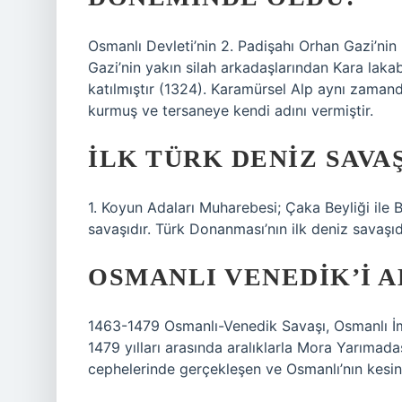
Osmanlı Devleti’nin 2. Padişahı Orhan Gazi’ni
Gazi’nin yakın silah arkadaşlarından Kara laka
katılmıştır (1324). Karamürsel Alp aynı zamand
kurmuş ve tersaneye kendi adını vermiştir.
İLK TÜRK DENIZ SAVAŞ
1. Koyun Adaları Muharebesi; Çaka Beyliği ile
savaşıdır. Türk Donanması’nın ilk deniz savaşıd
OSMANLI VENEDIK’I A
1463-1479 Osmanlı-Venedik Savaşı, Osmanlı İm
1479 yılları arasında aralıklarla Mora Yarıma
cephelerinde gerçekleşen ve Osmanlı’nın kesin 