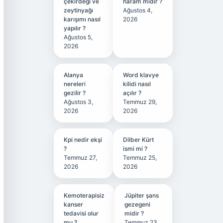
çekirdeği ve
haram mıdır ?
zeytinyağı
Ağustos 4,
karışımı nasıl
2026
yapılır ?
Ağustos 5,
2026
Alanya
Word klavye
nereleri
kilidi nasıl
gezilir ?
açılır ?
Ağustos 3,
Temmuz 29,
2026
2026
Kpi nedir ekşi
Dilber Kürt
?
ismi mi ?
Temmuz 27,
Temmuz 25,
2026
2026
Kemoterapisiz
Jüpiter şans
kanser
gezegeni
tedavisi olur
midir ?
mu ?
Temmuz 23,