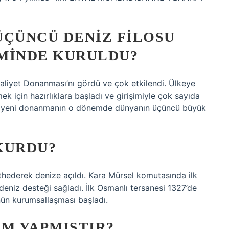
ÜÇÜNCÜ DENIZ FILOSU
MINDE KURULDU?
Kraliyet Donanması’nı gördü ve çok etkilendi. Ülkeye
için hazırlıklara başladı ve girişimiyle çok sayıda
bu yeni donanmanın o dönemde dünyanın üçüncü büyük
KURDU?
thederek denize açıldı. Kara Mürsel komutasında ilk
eniz desteği sağladı. İlk Osmanlı tersanesi 1327’de
ün kurumsallaşması başladı.
IM YAPMIŞTIR?