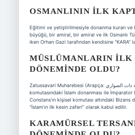
OSMANLININ ILK KAPT
Eğitimi ve yetiştirilmesiyle donanma kuran ve k
büyüğü, bir amiral, bir amiral ve ilk Osmanlı 
iken Orhan Gazi tarafından kendisine “KARA” lak
MÜSLÜMANLARIN ILK 
DÖNEMINDE OLDU?
Zatussavari Muharebesi (Arapça: معركة ذات الصواري) veya Fenike Muharebesi, Abdullah bin Sa’d
komutasındaki İslam donanması ile İmparator I
Constans’ın kişisel komutası altındaki Bizans 
“İslam’ın ilk kesin zaferi” olarak kabul edilir.
KARAMÜRSEL TERSANE
DÖNEMINDE OLDU?