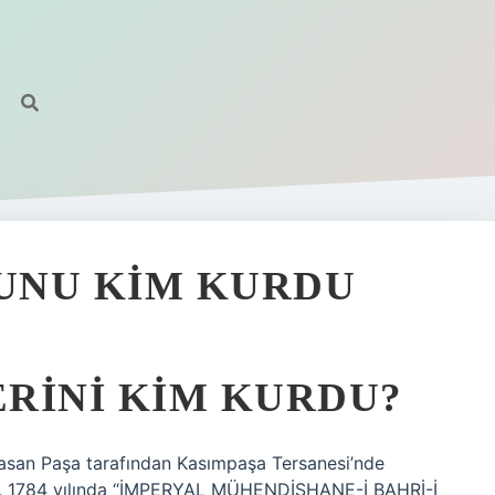
SUNU KIM KURDU
RINI KIM KURDU?
Hasan Paşa tarafından Kasımpaşa Tersanesi’nde
 1784 yılında “İMPERYAL MÜHENDİSHANE-İ BAHRİ-İ