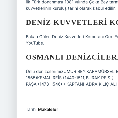
ilk Türk donanması 1081 yılında Çaka Bey taraf
kuvvetlerinin kuruluş tarihi olarak kabul edilir.
DENIZ KUVVETLERI K
Bakan Güler, Deniz Kuvvetleri Komutanı Ora. Er
YouTube.
OSMANLI DENIZCILER
Ünlü denizcilerimizUMUR BEY.KARAMÜRSEL B
1565)KEMAL REİS (1440-1511)BURAK REİS (
PAŞA (1478-1546) ) KAPTANI-ADRA KILIÇ ALİ
Tarih:
Makaleler