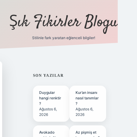
Şık Fikirler Blogu
Stilinle fark yaratan eğlenceli bilgiler!
https://hiltonbet-giris.c
SIDEBAR
SON YAZILAR
Duygular
Kur’an insanı
hangi renktir
nasıl tanımlar
?
?
Ağustos 6,
Ağustos 6,
2026
2026
Avokado
Az pişmiş et