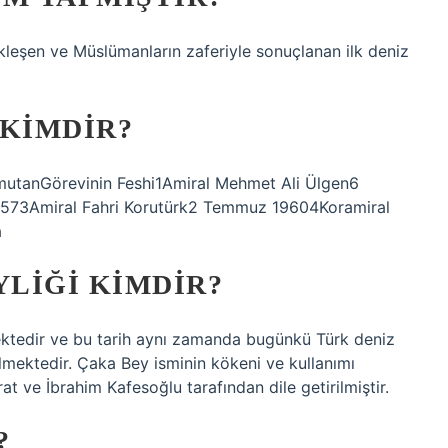
kleşen ve Müslümanların zaferiyle sonuçlanan ilk deniz
 KIMDIR?
omutanGörevinin Feshi1Amiral Mehmet Ali Ülgen6
19573Amiral Fahri Korutürk2 Temmuz 19604Koramiral
a
YLIĞI KIMDIR?
mektedir ve bu tarih aynı zamanda bugünkü Türk deniz
ilmektedir. Çaka Bey isminin kökeni ve kullanımı
t ve İbrahim Kafesoğlu tarafından dile getirilmiştir.
?