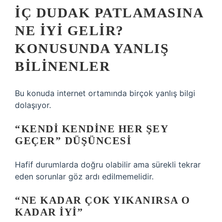
İÇ DUDAK PATLAMASINA
NE IYI GELIR?
KONUSUNDA YANLIŞ
BILINENLER
Bu konuda internet ortamında birçok yanlış bilgi
dolaşıyor.
“KENDI KENDINE HER ŞEY
GEÇER” DÜŞÜNCESI
Hafif durumlarda doğru olabilir ama sürekli tekrar
eden sorunlar göz ardı edilmemelidir.
“NE KADAR ÇOK YIKANIRSA O
KADAR IYI”