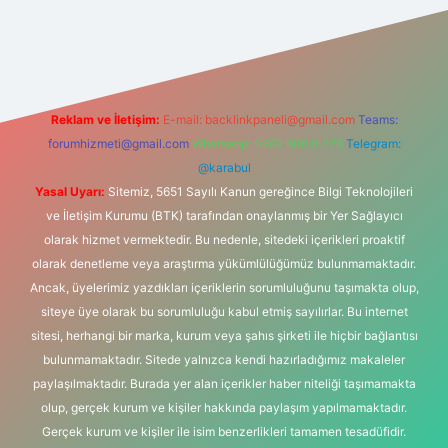
texper güvenilir mi
elexbetgiris.org
Reklam ve İletişim:
E-mail:
backlinkpaneli@gmail.com
Teams:
forumhizmeti@gmail.com
Whatsapp: 0262 606 0 726
Telegram:
@karabul
Yasal Uyarı:
Sitemiz, 5651 Sayılı Kanun gereğince Bilgi Teknolojileri
ve İletişim Kurumu (BTK) tarafından onaylanmış bir Yer Sağlayıcı
olarak hizmet vermektedir. Bu nedenle, sitedeki içerikleri proaktif
olarak denetleme veya araştırma yükümlülüğümüz bulunmamaktadır.
Ancak, üyelerimiz yazdıkları içeriklerin sorumluluğunu taşımakta olup,
siteye üye olarak bu sorumluluğu kabul etmiş sayılırlar. Bu internet
sitesi, herhangi bir marka, kurum veya şahıs şirketi ile hiçbir bağlantısı
bulunmamaktadır. Sitede yalnızca kendi hazırladığımız makaleler
paylaşılmaktadır. Burada yer alan içerikler haber niteliği taşımamakta
olup, gerçek kurum ve kişiler hakkında paylaşım yapılmamaktadır.
Gerçek kurum ve kişiler ile isim benzerlikleri tamamen tesadüfidir.