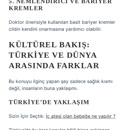
5. NEMLENDIRICI VE BARIYER
KREMLER
Doktor önerisiyle kullanılan basit bariyer kremler
cildin kendini onarmasına yardımcı olabilir.
KÜLTÜREL BAKIŞ:
TÜRKIYE VE DÜNYA
ARASINDA FARKLAR
Bu konuyu ilginç yapan şey sadece sağlık kısmı
değil, insanların buna yaklaşımı.
TÜRKIYE’DE YAKLAŞIM
Sizin İçin Seçtik:
İç ateşi olan bebeğe ne yapılır ?