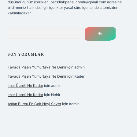
düşündüğünüz içerikleri,
backlinkpanelicomtr@gmail.com
adresine
bildirmeniz halinde, ilgili içerikler yasal süre içerisinde sitemizden
kaldırılacaktır.
Arama
SON YORUMLAR
Tavada Pişen Yumurtaya Ne Denir
için
admin
Tavada Pişen Yumurtaya Ne Denir
için
Kader
Imar Ücreti Ne Kadar
için
admin
Imar Ücreti Ne Kadar
için
Nehir
Aslan Burcu En Çok Neyi Sever
için
admin