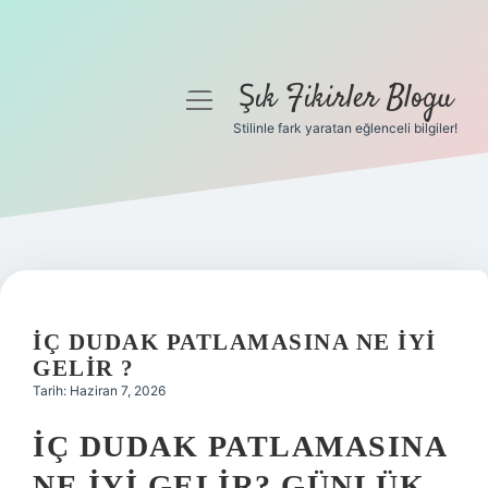
Şık Fikirler Blogu
menüyü
aç
Stilinle fark yaratan eğlenceli bilgiler!
Anasayfa
Gizlilik Politikası
Yasal Uyarı
Hakkımızda
İÇ DUDAK PATLAMASINA NE IYI
GELIR ?
Tarih: Haziran 7, 2026
İÇ DUDAK PATLAMASINA
NE İYI GELIR? GÜNLÜK