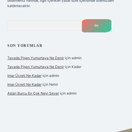
bildirmeniz halinde, ilgili içerikler yasal süre içerisinde sitemizden
kaldırılacaktır.
Arama
SON YORUMLAR
Tavada Pişen Yumurtaya Ne Denir
için
admin
Tavada Pişen Yumurtaya Ne Denir
için
Kader
Imar Ücreti Ne Kadar
için
admin
Imar Ücreti Ne Kadar
için
Nehir
Aslan Burcu En Çok Neyi Sever
için
admin
s://hiltonbet-giris.com/
betexper güvenilir mi
elexbetgiris.or