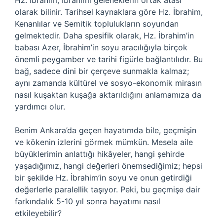
Hz. İbrahim, İbrahimî geleneklerin ortak atası
olarak bilinir. Tarihsel kaynaklara göre Hz. İbrahim,
Kenanlılar ve Semitik toplulukların soyundan
gelmektedir. Daha spesifik olarak, Hz. İbrahim’in
babası Azer, İbrahim’in soyu aracılığıyla birçok
önemli peygamber ve tarihi figürle bağlantılıdır. Bu
bağ, sadece dini bir çerçeve sunmakla kalmaz;
aynı zamanda kültürel ve sosyo-ekonomik mirasın
nasıl kuşaktan kuşağa aktarıldığını anlamamıza da
yardımcı olur.
Benim Ankara’da geçen hayatımda bile, geçmişin
ve kökenin izlerini görmek mümkün. Mesela aile
büyüklerimin anlattığı hikâyeler, hangi şehirde
yaşadığımız, hangi değerleri önemsediğimiz; hepsi
bir şekilde Hz. İbrahim’in soyu ve onun getirdiği
değerlerle paralellik taşıyor. Peki, bu geçmişe dair
farkındalık 5-10 yıl sonra hayatımı nasıl
etkileyebilir?