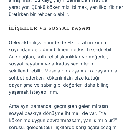
anlaşılırsa? Bu kaygı, aynı zamanda fırsat da
yaratıyor. Çünkü kökenimizi bilmek, yenilikçi fikirler
üretirken bir rehber olabilir.
İLIŞKILER VE SOSYAL YAŞAM
Gelecekte ilişkilerimde de Hz. İbrahim kimin
soyundan geldiğimi bilmenin etkisi hissedilebilir.
Aile bağları, kültürel alışkanlıklar ve değerler,
sosyal hayatımı ve arkadaş seçimlerimi
şekillendirebilir. Mesela bir akşam arkadaşlarımla
sohbet ederken, kökenimizin bize kattığı
dayanışma ve sabır gibi değerleri daha bilinçli
yaşamak isteyebilirim.
Ama aynı zamanda, geçmişten gelen mirasın
sosyal baskıya dönüşme ihtimali de var. “Ya
kökenime uygun davranmazsam, yanlış mı olur?”
sorusu, gelecekteki ilişkilerde karşılaşabileceğim