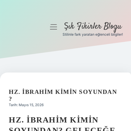
Şık Fikirler Blogu
menüyü
aç
Stilinle fark yaratan eğlenceli bilgiler!
Anasayfa
Gizlilik Politikası
Yasal Uyarı
Hakkımızda
HZ. İBRAHIM KIMIN SOYUNDAN
?
Tarih: Mayıs 15, 2026
HZ. İBRAHIM KIMIN
SOYUNDAN? GELECEĞE