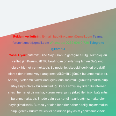
s.com/
betexper güvenilir mi
elexbetgiris.org
Reklam ve İletişim:
E-mail:
backlinkpaneli@gmail.com
Teams:
forumhizmeti@gmail.com
Whatsapp: 0262 606 0 726
Telegram:
@karabul
Yasal Uyarı:
Sitemiz, 5651 Sayılı Kanun gereğince Bilgi Teknolojileri
ve İletişim Kurumu (BTK) tarafından onaylanmış bir Yer Sağlayıcı
olarak hizmet vermektedir. Bu nedenle, sitedeki içerikleri proaktif
olarak denetleme veya araştırma yükümlülüğümüz bulunmamaktadır.
Ancak, üyelerimiz yazdıkları içeriklerin sorumluluğunu taşımakta olup,
siteye üye olarak bu sorumluluğu kabul etmiş sayılırlar. Bu internet
sitesi, herhangi bir marka, kurum veya şahıs şirketi ile hiçbir bağlantısı
bulunmamaktadır. Sitede yalnızca kendi hazırladığımız makaleler
paylaşılmaktadır. Burada yer alan içerikler haber niteliği taşımamakta
olup, gerçek kurum ve kişiler hakkında paylaşım yapılmamaktadır.