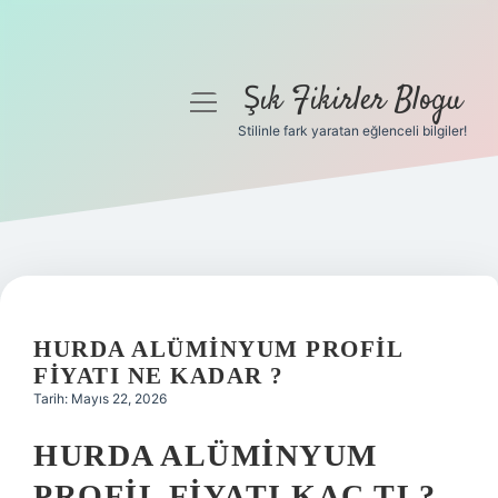
Şık Fikirler Blogu
menüyü
aç
Stilinle fark yaratan eğlenceli bilgiler!
Anasayfa
Gizlilik Politikası
Yasal Uyarı
Hakkımızda
HURDA ALÜMINYUM PROFIL
FIYATI NE KADAR ?
Tarih: Mayıs 22, 2026
HURDA ALÜMINYUM
PROFIL FIYATI KAÇ TL?