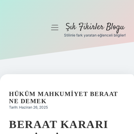
Şık Fikirler Blogu
menüyü
aç
Stilinle fark yaratan eğlenceli bilgiler!
Anasayfa
Gizlilik Politikası
Yasal Uyarı
Hakkımızda
HÜKÜM MAHKUMIYET BERAAT
NE DEMEK
Tarih: Haziran 26, 2025
BERAAT KARARI