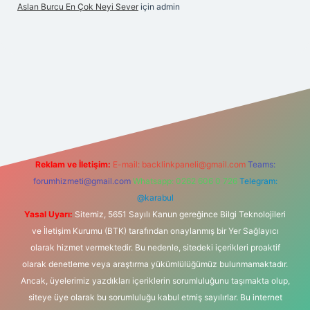
Aslan Burcu En Çok Neyi Sever
için
admin
.com/
betexper güvenilir mi
elexbetgiris.org
Reklam ve İletişim:
E-mail:
backlinkpaneli@gmail.com
Teams:
forumhizmeti@gmail.com
Whatsapp: 0262 606 0 726
Telegram:
@karabul
Yasal Uyarı:
Sitemiz, 5651 Sayılı Kanun gereğince Bilgi Teknolojileri
ve İletişim Kurumu (BTK) tarafından onaylanmış bir Yer Sağlayıcı
olarak hizmet vermektedir. Bu nedenle, sitedeki içerikleri proaktif
olarak denetleme veya araştırma yükümlülüğümüz bulunmamaktadır.
Ancak, üyelerimiz yazdıkları içeriklerin sorumluluğunu taşımakta olup,
siteye üye olarak bu sorumluluğu kabul etmiş sayılırlar. Bu internet