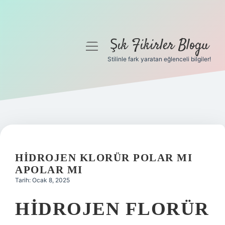
Şık Fikirler Blogu
menüyü
aç
Stilinle fark yaratan eğlenceli bilgiler!
Anasayfa
Gizlilik Politikası
Yasal Uyarı
Hakkımızda
HIDROJEN KLORÜR POLAR MI
APOLAR MI
Tarih: Ocak 8, 2025
HIDROJEN FLORÜR