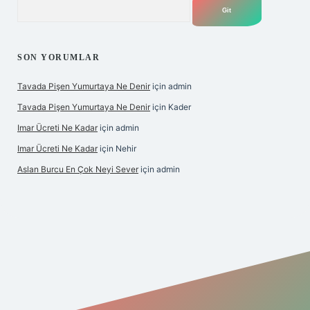
Arama
SON YORUMLAR
Tavada Pişen Yumurtaya Ne Denir
için
admin
Tavada Pişen Yumurtaya Ne Denir
için
Kader
Imar Ücreti Ne Kadar
için
admin
Imar Ücreti Ne Kadar
için
Nehir
Aslan Burcu En Çok Neyi Sever
için
admin
com/
betexper güvenilir mi
elexbetgiris.org