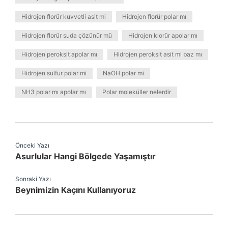
Hidrojen florür kuvvetli asit mi
Hidrojen florür polar mı
Hidrojen florür suda çözünür mü
Hidrojen klorür apolar mı
Hidrojen peroksit apolar mı
Hidrojen peroksit asit mi baz mı
Hidrojen sulfur polar mi
NaOH polar mi
NH3 polar mı apolar mı
Polar moleküller nelerdir
Önceki Yazı
Asurlular Hangi Bölgede Yaşamıştır
Sonraki Yazı
Beynimizin Kaçını Kullanıyoruz