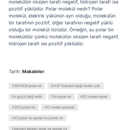
molekülün oksijen tarafı negatif, hidrojen tarafı ise
pozitif yüklüdür. Polar molekül nedir? Polar
molekül, elektrik yükünün ayrı olduğu, molekülün
bir tarafının pozitif, diğer tarafının negatif yüklü
olduğu bir molekül türüdür. Örneğin, su polar bir
moleküldür çünkü molekülün oksijen tarafı negatif,
hidrojen tarafı ise pozitif yüklüdür.
Tarih:
Makaleler
C6H12O6 polar mi
CH3F hidrojen bağı neden yok
En güçlü bağ nedir
Flor polar mı
H20 neden polar
H2O2 polar mi
HCl neden polardır
HCl polar mı apolar mı iyonik mi
Hidrojen bağları polar mı apolar mı