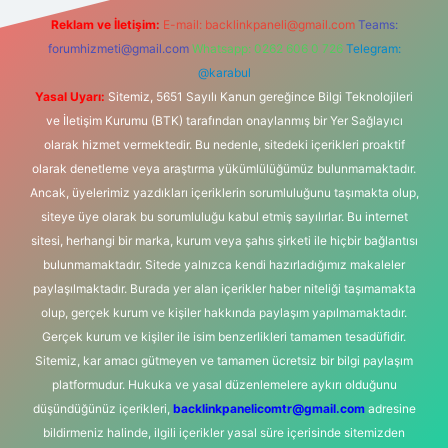
Reklam ve İletişim:
E-mail:
backlinkpaneli@gmail.com
Teams:
forumhizmeti@gmail.com
Whatsapp: 0262 606 0 726
Telegram:
@karabul
Yasal Uyarı:
Sitemiz, 5651 Sayılı Kanun gereğince Bilgi Teknolojileri
ve İletişim Kurumu (BTK) tarafından onaylanmış bir Yer Sağlayıcı
olarak hizmet vermektedir. Bu nedenle, sitedeki içerikleri proaktif
olarak denetleme veya araştırma yükümlülüğümüz bulunmamaktadır.
Ancak, üyelerimiz yazdıkları içeriklerin sorumluluğunu taşımakta olup,
siteye üye olarak bu sorumluluğu kabul etmiş sayılırlar. Bu internet
sitesi, herhangi bir marka, kurum veya şahıs şirketi ile hiçbir bağlantısı
bulunmamaktadır. Sitede yalnızca kendi hazırladığımız makaleler
paylaşılmaktadır. Burada yer alan içerikler haber niteliği taşımamakta
olup, gerçek kurum ve kişiler hakkında paylaşım yapılmamaktadır.
Gerçek kurum ve kişiler ile isim benzerlikleri tamamen tesadüfidir.
Sitemiz, kar amacı gütmeyen ve tamamen ücretsiz bir bilgi paylaşım
platformudur. Hukuka ve yasal düzenlemelere aykırı olduğunu
düşündüğünüz içerikleri,
backlinkpanelicomtr@gmail.com
adresine
bildirmeniz halinde, ilgili içerikler yasal süre içerisinde sitemizden