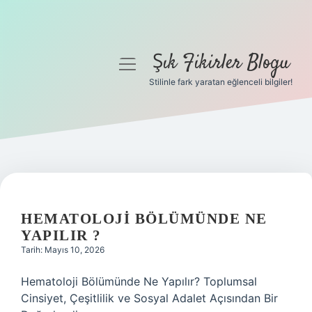
Şık Fikirler Blogu
menüyü
aç
Stilinle fark yaratan eğlenceli bilgiler!
Anasayfa
Gizlilik Politikası
Yasal Uyarı
Hakkımızda
HEMATOLOJI BÖLÜMÜNDE NE
YAPILIR ?
Tarih: Mayıs 10, 2026
Hematoloji Bölümünde Ne Yapılır? Toplumsal
Cinsiyet, Çeşitlilik ve Sosyal Adalet Açısından Bir