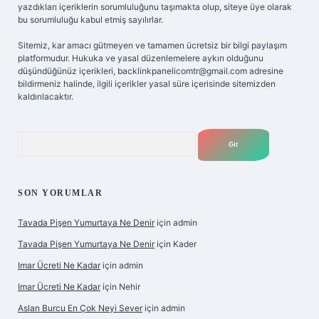
yazdıkları içeriklerin sorumluluğunu taşımakta olup, siteye üye olarak
bu sorumluluğu kabul etmiş sayılırlar.
Sitemiz, kar amacı gütmeyen ve tamamen ücretsiz bir bilgi paylaşım
platformudur. Hukuka ve yasal düzenlemelere aykırı olduğunu
düşündüğünüz içerikleri,
backlinkpanelicomtr@gmail.com
adresine
bildirmeniz halinde, ilgili içerikler yasal süre içerisinde sitemizden
kaldırılacaktır.
Arama
SON YORUMLAR
Tavada Pişen Yumurtaya Ne Denir
için
admin
Tavada Pişen Yumurtaya Ne Denir
için
Kader
Imar Ücreti Ne Kadar
için
admin
Imar Ücreti Ne Kadar
için
Nehir
Aslan Burcu En Çok Neyi Sever
için
admin