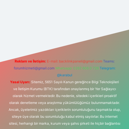
is.com/
betexper güvenilir mi
elexbetgiris.org
Reklam ve İletişim:
E-mail:
backlinkpaneli@gmail.com
Teams:
forumhizmeti@gmail.com
Whatsapp: 0262 606 0 726
Telegram:
@karabul
Yasal Uyarı:
Sitemiz, 5651 Sayılı Kanun gereğince Bilgi Teknolojileri
ve İletişim Kurumu (BTK) tarafından onaylanmış bir Yer Sağlayıcı
olarak hizmet vermektedir. Bu nedenle, sitedeki içerikleri proaktif
olarak denetleme veya araştırma yükümlülüğümüz bulunmamaktadır.
Ancak, üyelerimiz yazdıkları içeriklerin sorumluluğunu taşımakta olup,
siteye üye olarak bu sorumluluğu kabul etmiş sayılırlar. Bu internet
sitesi, herhangi bir marka, kurum veya şahıs şirketi ile hiçbir bağlantısı