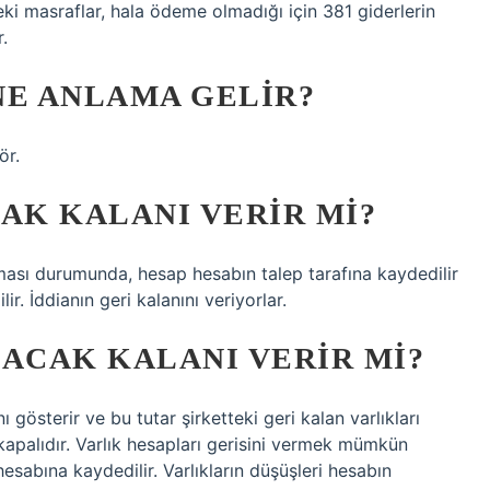
i masraflar, hala ödeme olmadığı için 381 giderlerin
.
NE ANLAMA GELIR?
ör.
AK KALANI VERIR MI?
lması durumunda, hesap hesabın talep tarafına kaydedilir
ir. İddianın geri kalanını veriyorlar.
LACAK KALANI VERIR MI?
ı gösterir ve bu tutar şirketteki geri kalan varlıkları
 kapalıdır. Varlık hesapları gerisini vermek mümkün
hesabına kaydedilir. Varlıkların düşüşleri hesabın