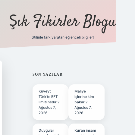
Şık Fikirler Blogu
Stilinle fark yaratan eğlenceli bilgiler!
https://hiltonbet-giris.
SIDEBAR
SON YAZILAR
Kuveyt
Maliye
Türk’te EFT
işlerine kim
limiti nedir ?
bakar ?
Ağustos 7,
Ağustos 7,
2026
2026
Duygular
Kur’an insanı