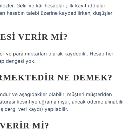
zler. Gelir ve kâr hesapları; İlk kayıt iddialar
şları hesabın talebi üzerine kaydedilirken, düşüşler
SI VERIR MI?
r ve para miktarları olarak kaydedilir. Hesap her
lep dengesi yok.
RMEKTEDIR NE DEMEK?
dur ve aşağıdakiler olabilir: müşteri müşteriden
 faturası kesintiye uğramamıştır, ancak ödeme alınabilir
ş dergi veri kaydı) yapılabilir.
 VERIR MI?