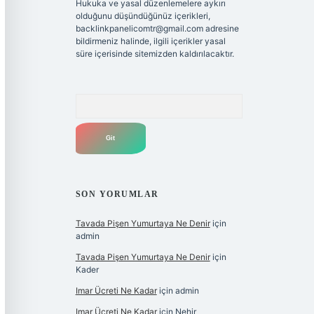
Hukuka ve yasal düzenlemelere aykırı
olduğunu düşündüğünüz içerikleri,
backlinkpanelicomtr@gmail.com
adresine
bildirmeniz halinde, ilgili içerikler yasal
süre içerisinde sitemizden kaldırılacaktır.
Arama
SON YORUMLAR
Tavada Pişen Yumurtaya Ne Denir
için
admin
Tavada Pişen Yumurtaya Ne Denir
için
Kader
Imar Ücreti Ne Kadar
için
admin
Imar Ücreti Ne Kadar
için
Nehir