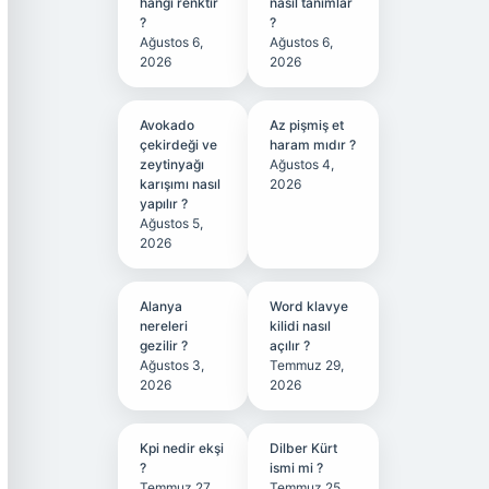
hangi renktir
nasıl tanımlar
?
?
Ağustos 6,
Ağustos 6,
2026
2026
Avokado
Az pişmiş et
çekirdeği ve
haram mıdır ?
zeytinyağı
Ağustos 4,
karışımı nasıl
2026
yapılır ?
Ağustos 5,
2026
Alanya
Word klavye
nereleri
kilidi nasıl
gezilir ?
açılır ?
Ağustos 3,
Temmuz 29,
2026
2026
Kpi nedir ekşi
Dilber Kürt
?
ismi mi ?
Temmuz 27,
Temmuz 25,