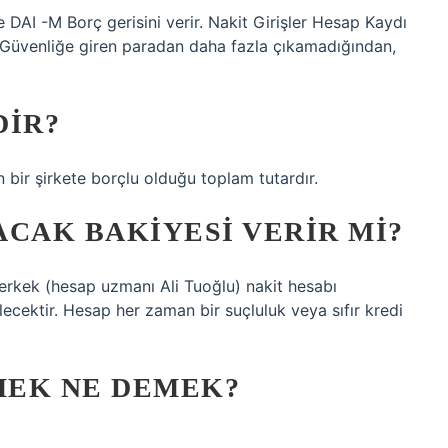
 DAI -M Borç gerisini verir. Nakit Girişler Hesap Kaydı
Güvenliğe giren paradan daha fazla çıkamadığından,
DIR?
n bir şirkete borçlu olduğu toplam tutardır.
CAK BAKIYESI VERIR MI?
n erkek (hesap uzmanı Ali Tuoğlu) nakit hesabı
cektir. Hesap her zaman bir suçluluk veya sıfır kredi
MEK NE DEMEK?